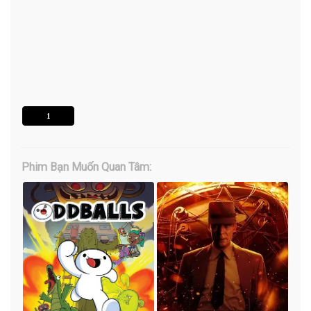
1
Phim Bạn Muốn Quan Tâm: