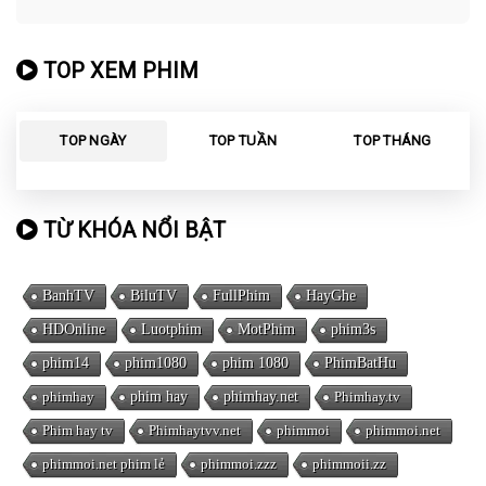
TOP XEM PHIM
TOP NGÀY
TOP TUẦN
TOP THÁNG
TỪ KHÓA NỔI BẬT
BanhTV
BiluTV
FullPhim
HayGhe
HDOnline
Luotphim
MotPhim
phim3s
phim14
phim1080
phim 1080
PhimBatHu
phimhay
phim hay
phimhay.net
Phimhay.tv
Phim hay tv
Phimhaytvv.net
phimmoi
phimmoi.net
phimmoi.net phim lẻ
phimmoi.zzz
phimmoii.zz