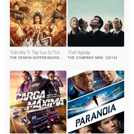
Trấn Ma Ti: Tây Vực Dị Thú
Thất Nghiệp
THE DEMON SUPPRESSORS:
THE COMPANY MEN (2010)
WEST BARBARIAN BEAST
(2021)