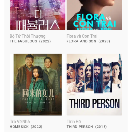
Bộ Tứ Thời Thượng
Flora và Con Trai
THE FABULOUS (2022)
FLORA AND SON (2023)
Trở Về Nhà
Tình Hờ
HOMESICK (2022)
THIRD PERSON (2013)