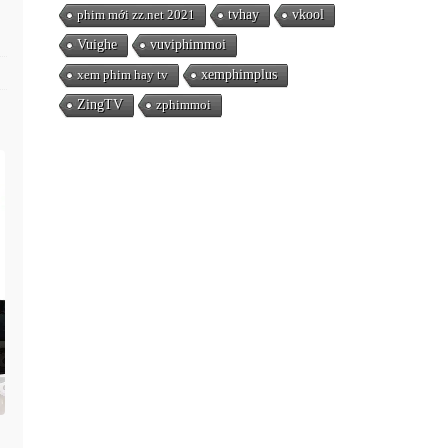
phim mới zz.net 2021
tvhay
vkool
Vuighe
vuviphimmoi
xem phim hay tv
xemphimplus
ZingTV
zphimmoi