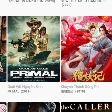
OPERATION NAPOLEON (2023)
HOW I BECAME A GANGSTER
(2020)
Quái Vật Nguyên Sinh
Khuynh Thành Sủng Phi
PRIMAL (2019)
倾城宠妃 (2018)