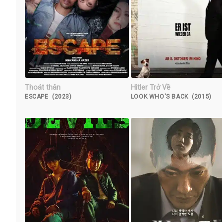
Thoát thân
Hitler Trở Về
ESCAPE (2023)
LOOK WHO'S BACK (2015)