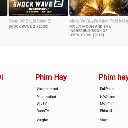
Sóng Dữ 2 (Lôi Chấn 2)
Molly Và Quyển Sách Thôi Miê
SHOCK WAVE 2 (2020)
MOLLY MOON AND THE
INCREDIBLE BOOK OF
HYPNOTISM (2015)
i
Phim Hay
Phim ha
Vuviphimmoi
FullPhim
Phimmoihot
HDOnline
BiluTV
MotPhim
BanhTV
Phim14
Vuighe
Vkool
s