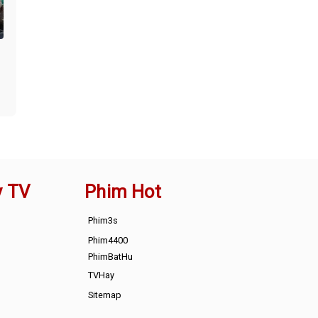
n
y TV
Phim Hot
Phim3s
Phim4400
PhimBatHu
TVHay
Sitemap