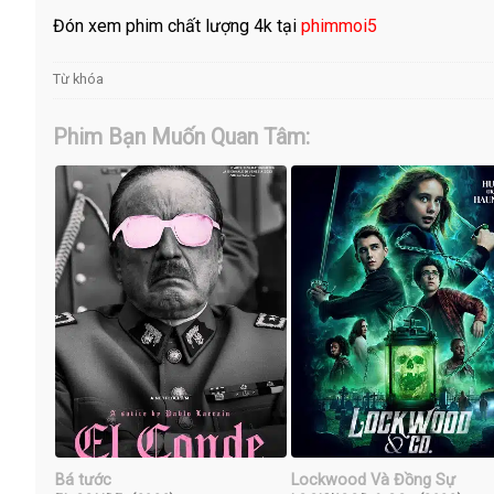
Đón xem phim chất lượng 4k tại
phimmoi5
Từ khóa
Phim Bạn Muốn Quan Tâm:
Bá tước
Lockwood Và Đồng Sự