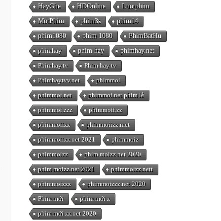
HayGhe
HDOnline
Luotphim
MotPhim
phim3s
phim14
phim1080
phim 1080
PhimBatHu
phimhay
phim hay
phimhay.net
Phimhay.tv
Phim hay tv
Phimhaytvv.net
phimmoi
phimmoi.net
phimmoi.net phim lẻ
phimmoi.zzz
phimmoii.zz
phimmoiizz
phimmoiizz.met
phimmoiizz.net 2021
phimmoiz
phimmoizz
phim moizz.net 2020
phim moizz.net 2021
phimmoizz.nett
phimmoizzz
phimmoizzz.net 2020
Phim mới
phim mới z
phim mới zz.net 2020