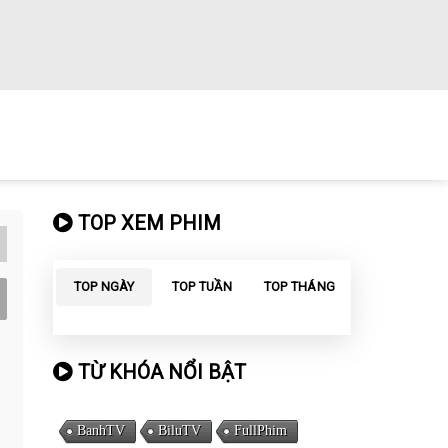
TOP XEM PHIM
TOP NGÀY
TOP TUẦN
TOP THÁNG
TỪ KHÓA NỔI BẬT
BanhTV
BiluTV
FullPhim