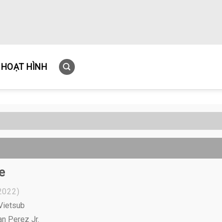
HOẠT HÌNH
e
2022)
 Vietsub
n Perez Jr.