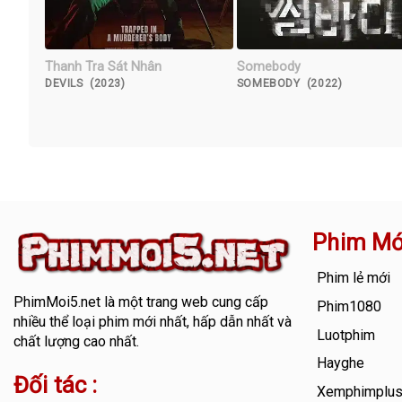
Thanh Tra Sát Nhân
Somebody
DEVILS (2023)
SOMEBODY (2022)
Phim Mớ
Phim lẻ mới
PhimMoi5.net
là một trang web cung cấp
Phim1080
nhiều thể loại phim mới nhất, hấp dẫn nhất và
Luotphim
chất lượng cao nhất.
Hayghe
Đối tác :
Xemphimplu