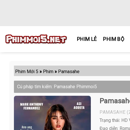
Skip
to
content
PHIM LẺ
PHIM BỘ
Phim Mới 5
»
Phim
»
Pamasahe
Cú pháp tìm kiếm: Pamasahe Phimmoi5
Pamasah
PAMASAHE
(
Trạng thái: HD
Đạo diễn: Roma