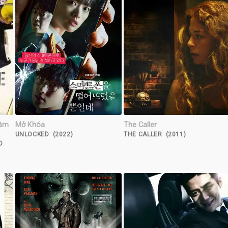
dặm
Mở Khóa
The Caller
UNLOCKED (2022)
THE CALLER (2011)
D