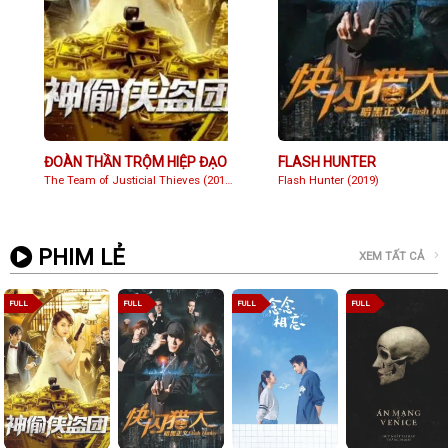
ĐOÀN THẦN TRỘM HIỆP ĐẠO
FLASH HUNTER
The Team of Justicial Thieves (2019)
Flash Hunter (2019)
PHIM LẺ
XEM TẤT CẢ
FULL
FULL
FULL
FULL