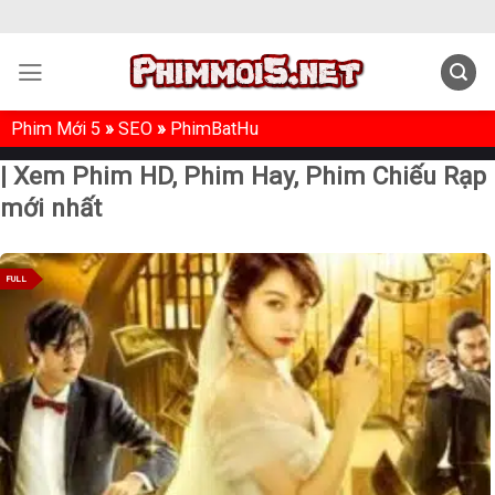
Skip
to
content
Phim Mới 5
»
SEO
»
PhimBatHu
| Xem Phim HD, Phim Hay, Phim Chiếu Rạp
mới nhất
FULL