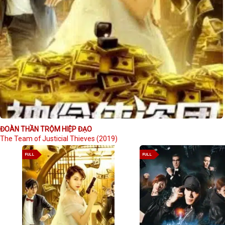
ĐOÀN THẦN TRỘM HIỆP ĐẠO
The Team of Justicial Thieves (2019)
FULL
FULL