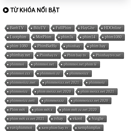
TỪ KHÓA NỔI BẬT
BanhTV
BiluTV
FullPhim
HayGhe
HDOnline
Luotphim
MotPhim
phim3s
phim14
phim1080
phim 1080
PhimBatHu
phimhay
phim hay
phimhay.net
Phimhay.tv
Phim hay tv
Phimhaytvv.net
phimmoi
phimmoi.net
phimmoi.net phim lẻ
phimmoi.zzz
phimmoii.zz
phimmoiizz
phimmoiizz.met
phimmoiizz.net 2021
phimmoiz
phimmoizz
phim moizz.net 2020
phim moizz.net 2021
phimmoizz.nett
phimmoizzz
phimmoizzz.net 2020
Phim mới
phim mới z
phim mới zz.net 2020
phim mới zz.net 2021
tvhay
vkool
Vuighe
vuviphimmoi
xem phim hay tv
xemphimplus