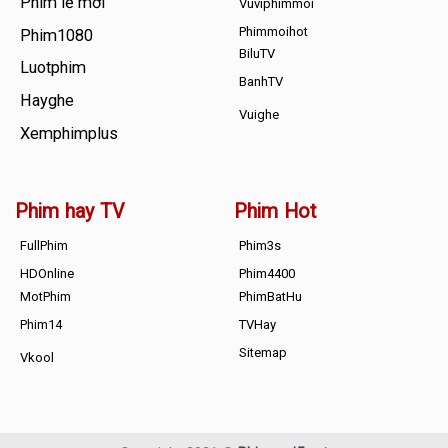
Phim lẻ mới
Vuviphimmoi
Phimmoihot
Phim1080
BiluTV
Luotphim
BanhTV
Hayghe
Vuighe
Xemphimplus
Phim hay TV
Phim Hot
FullPhim
Phim3s
HDOnline
Phim4400
MotPhim
PhimBatHu
Phim14
TVHay
Sitemap
Vkool