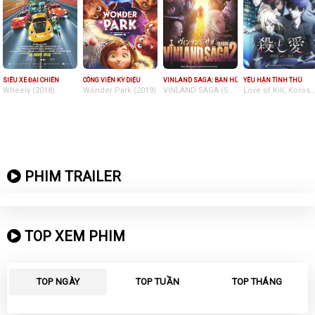
SIÊU XE ĐẠI CHIẾN
CÔNG VIÊN KỲ DIỆU
VINLAND SAGA: BẢN HÙNG CA VIKING (PHẦN 2)
YÊU HẬN TÌNH THÙ
Wheely (2018)
Wonder Park (2019)
VINLAND SAGA (Season 2) (2023)
Love of Kill, Koroshi Ai, Cặp Đôi Sát Thủ(2022)
PHIM TRAILER
TOP XEM PHIM
TOP NGÀY
TOP TUẦN
TOP THÁNG