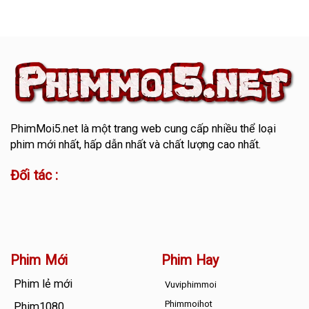
PhimMoi5.net
là một trang web cung cấp nhiều thể loại
phim mới nhất, hấp dẫn nhất và chất lượng cao nhất.
Đối tác :
Phim Mới
Phim Hay
Phim lẻ mới
Vuviphimmoi
Phimmoihot
Phim1080