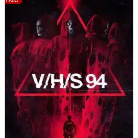
HD Vietsub