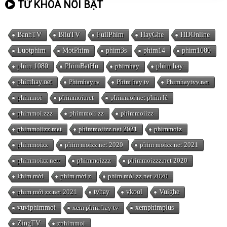
TỪ KHÓA NỔI BẬT
BanhTV
BiluTV
FullPhim
HayGhe
HDOnline
Luotphim
MotPhim
phim3s
phim14
phim1080
phim 1080
PhimBatHu
phimhay
phim hay
phimhay.net
Phimhay.tv
Phim hay tv
Phimhaytvv.net
phimmoi
phimmoi.net
phimmoi.net phim lẻ
phimmoi.zzz
phimmoii.zz
phimmoiizz
phimmoiizz.met
phimmoiizz.net 2021
phimmoiz
phimmoizz
phim moizz.net 2020
phim moizz.net 2021
phimmoizz.nett
phimmoizzz
phimmoizzz.net 2020
Phim mới
phim mới z
phim mới zz.net 2020
phim mới zz.net 2021
tvhay
vkool
Vuighe
vuviphimmoi
xem phim hay tv
xemphimplus
ZingTV
zphimmoi