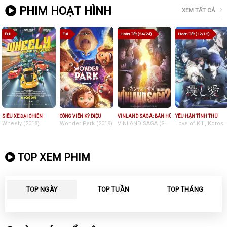
PHIM HOẠT HÌNH
XEM TẤT CẢ
Full
Full
Hoàn Tất (24/24)
Hoàn Tất (12/12)
SIÊU XE ĐẠI CHIẾN
CÔNG VIÊN KỲ DIỆU
VINLAND SAGA: BẢN HÙNG CA VIKING (PHẦN 2)
YÊU HẬN TÌNH THÙ
Wheely (2018)
Wonder Park (2019)
VINLAND SAGA (Season 2) (2023)
Love of Kill, Koroshi Ai, Cặp Đôi Sát Thủ(2022)
TOP XEM PHIM
TOP NGÀY
TOP TUẦN
TOP THÁNG