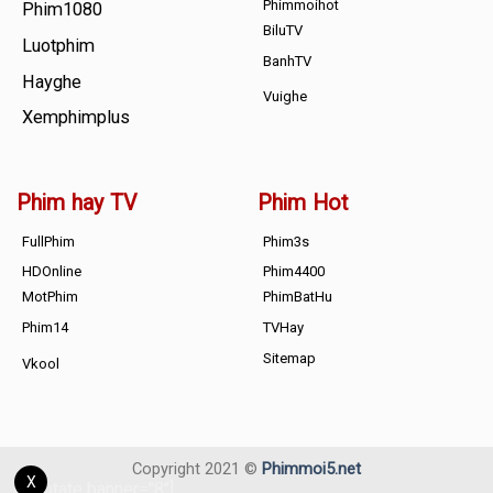
Phimmoihot
Phim1080
BiluTV
Luotphim
BanhTV
Hayghe
Vuighe
Xemphimplus
Phim hay TV
Phim Hot
FullPhim
Phim3s
HDOnline
Phim4400
MotPhim
PhimBatHu
Phim14
TVHay
Sitemap
Vkool
Copyright 2021 ©
Phimmoi5.net
X
[adrotate banner="8"]