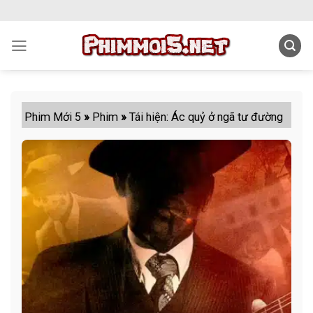
Skip
to
content
Phim Mới 5
»
Phim
»
Tái hiện: Ác quỷ ở ngã tư đường