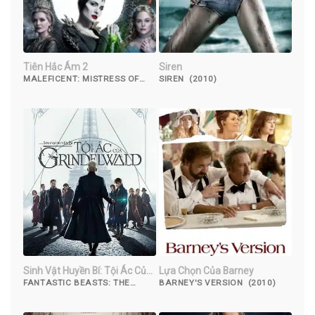
Tiên Hắc Ám 2
Siren
MALEFICENT: MISTRESS OF
SIREN (2010)
EVIL (2019)
Sinh Vật Huyền Bí: Tội Ác Của
Lựa Chọn Của Barney
Grindelwald
FANTASTIC BEASTS: THE
BARNEY'S VERSION (2010)
CRIMES OF GRINDELWALD
(2018)