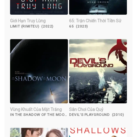
Giới Hạn Truy Lùng
65: Trận Chiến Thời Tiền Sử
LIMIT (RIMITEU) (2022)
65 (2023)
Vùng Khuất Của Mặt Trăng
Sân Chơi Của Quỷ
IN THE SHADOW OF THE MOON
DEVIL'S PLAYGROUND (2010)
(2007)