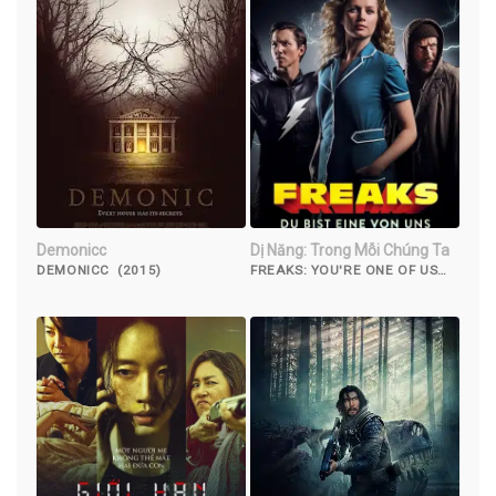
Demonicc
Dị Năng: Trong Mỗi Chúng Ta
DEMONICC (2015)
FREAKS: YOU'RE ONE OF US
(2020)