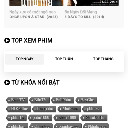
Ngày xưa có một ngôi sao
Ba Ngày Đổi Mạng
ONCE UPON A STAR (2023)
3 DAYS TO KILL (2014)
TOP XEM PHIM
TOP NGÀY
TOP TUẦN
TOP THÁNG
TỪ KHÓA NỔI BẬT
BanhTV
BiluTV
FullPhim
HayGhe
HDOnline
Luotphim
MotPhim
phim3s
phim14
phim1080
phim 1080
PhimBatHu
phimhay
phim hay
phimhay.net
Phimhay.tv