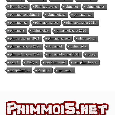
Phim hay tv
Phimhaytvv.net
phimmoi
phimmoi.net
phimmoi.net phim lẻ
phimmoi.zzz
phimmoii.zz
phimmoiizz
phimmoiizz.met
phimmoiizz.net 2021
phimmoiz
phimmoizz
phim moizz.net 2020
phim moizz.net 2021
phimmoizz.nett
phimmoizzz
phimmoizzz.net 2020
Phim mới
phim mới z
phim mới zz.net 2020
phim mới zz.net 2021
tvhay
vkool
Vuighe
vuviphimmoi
xem phim hay tv
xemphimplus
ZingTV
zphimmoi