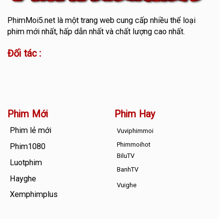
PhimMoi5.net
là một trang web cung cấp nhiều thể loại
phim mới nhất, hấp dẫn nhất và chất lượng cao nhất.
Đối tác :
Phim Mới
Phim Hay
Phim lẻ mới
Vuviphimmoi
Phimmoihot
Phim1080
BiluTV
Luotphim
BanhTV
Hayghe
Vuighe
Xemphimplus