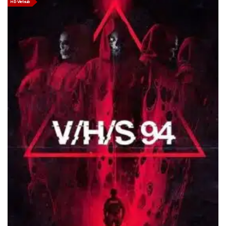
HD Vietsub