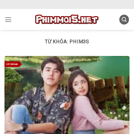
Skip
to
content
TỪ KHÓA:
PHIM3S
HD Vietsub