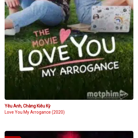
Yêu Anh, Chàng Kiêu Kỳ
Love You My Arrogance (2020)