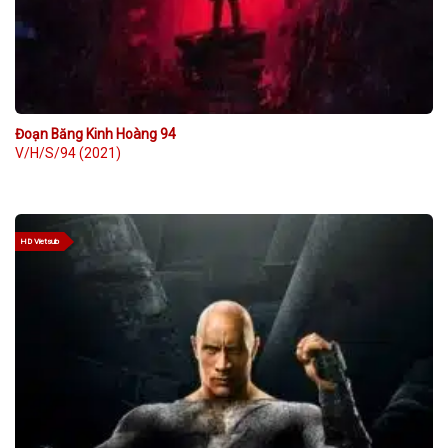
Đoạn Băng Kinh Hoàng 94
V/H/S/94 (2021)
HD Vietsub