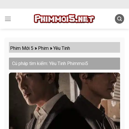
Skip
to
content
Phim Mới 5
»
Phim
»
Yêu Tinh
Cú pháp tìm kiếm: Yêu Tinh Phimmoi5