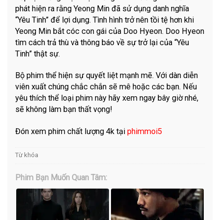
phát hiện ra rằng Yeong Min đã sử dụng danh nghĩa
“Yêu Tinh” để lợi dụng. Tình hình trở nên tồi tệ hơn khi
Yeong Min bắt cóc con gái của Doo Hyeon. Doo Hyeon
tìm cách trả thù và thông báo về sự trở lại của “Yêu
Tinh” thật sự.
Bộ phim thể hiện sự quyết liệt mạnh mẽ. Với dàn diễn
viên xuất chúng chắc chắn sẽ mê hoặc các bạn. Nếu
yêu thích thể loại phim này hãy xem ngay bây giờ nhé,
sẽ không làm bạn thất vọng!
Đón xem phim chất lượng 4k tại
phimmoi5
Từ khóa
Phim Bạn Muốn Quan Tâm: