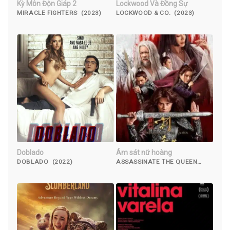
Kỳ Môn Độn Giáp 2
Lockwood Và Đồng Sự
MIRACLE FIGHTERS (2023)
LOCKWOOD & CO. (2023)
Doblado
Ám sát nữ hoàng
DOBLADO (2022)
ASSASSINATE THE QUEEN
(2019)