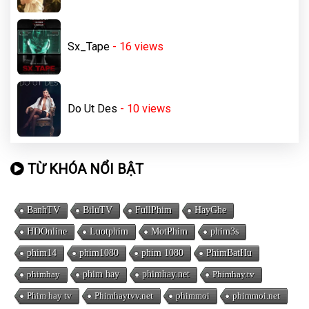
Sx_Tape
- 16
views
Do Ut Des
- 10
views
TỪ KHÓA NỔI BẬT
BanhTV
BiluTV
FullPhim
HayGhe
HDOnline
Luotphim
MotPhim
phim3s
phim14
phim1080
phim 1080
PhimBatHu
phimhay
phim hay
phimhay.net
Phimhay.tv
Phim hay tv
Phimhaytvv.net
phimmoi
phimmoi.net