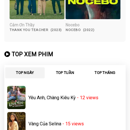
Cảm Ơn Thầy
Nocebo
THANK YOU TEACHER (2023)
NOCEBO (2022)
TOP XEM PHIM
TOP NGÀY
TOP TUẦN
TOP THÁNG
Yêu Anh, Chàng Kiêu Kỳ
- 12
views
Vàng Của Selina
- 15
views