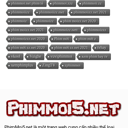
phimmoi.net phim lẻ
phimmoi.zzz
phimmoii.zz
phimmoiizz
phimmoiizz.met
phimmoiizz.net 2021
phimmoiz
phimmoizz
phim moizz.net 2020
phim moizz.net 2021
phimmoizz.nett
phimmoizzz
phimmoizzz.net 2020
Phim mới
phim mới z
phim mới zz.net 2020
phim mới zz.net 2021
tvhay
vkool
Vuighe
vuviphimmoi
xem phim hay tv
xemphimplus
ZingTV
zphimmoi
PhimMoi5.net
là một trang web cung cấp nhiều thể loại