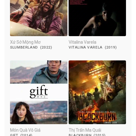
Xứ Sở Mộng Mơ
Vitalina Varela
SLUMBERLAND (2022)
VITALINA VARELA (2019)
Món Quà Vô Giá
Thị Trấn Ma Quái
GIFT (2014)
BLACKBURN (2015)