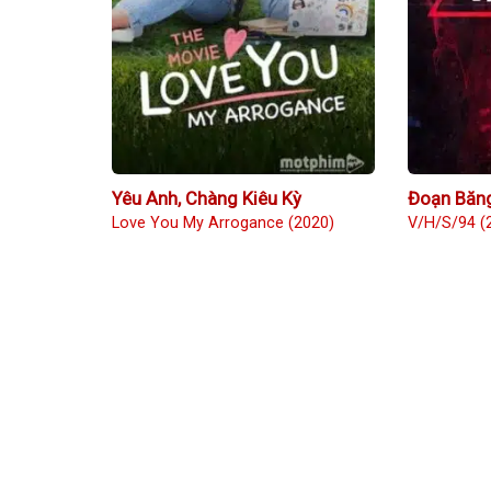
Yêu Anh, Chàng Kiêu Kỳ
Đoạn Băng
Love You My Arrogance (2020)
V/H/S/94 (