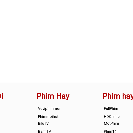
i
Phim Hay
Phim ha
Vuviphimmoi
FullPhim
Phimmoihot
HDOnline
BiluTV
MotPhim
BanhTV
Phim14