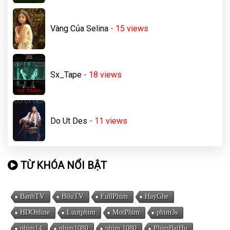
Vàng Của Selina
- 15
views
Sx_Tape
- 18
views
Do Ut Des
- 11
views
TỪ KHÓA NỔI BẬT
BanhTV
BiluTV
FullPhim
HayGhe
HDOnline
Luotphim
MotPhim
phim3s
phim14
phim1080
phim 1080
PhimBatHu