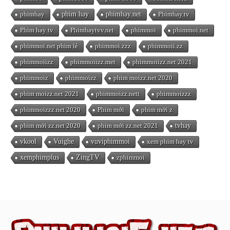
phimhay
phim hay
phimhay.net
Phimhay.tv
Phim hay tv
Phimhaytvv.net
phimmoi
phimmoi.net
phimmoi.net phim lẻ
phimmoi.zzz
phimmoii.zz
phimmoiizz
phimmoiizz.met
phimmoiizz.net 2021
phimmoiz
phimmoizz
phim moizz.net 2020
phim moizz.net 2021
phimmoizz.nett
phimmoizzz
phimmoizzz.net 2020
Phim mới
phim mới z
phim mới zz.net 2020
phim mới zz.net 2021
tvhay
vkool
Vuighe
vuviphimmoi
xem phim hay tv
xemphimplus
ZingTV
zphimmoi