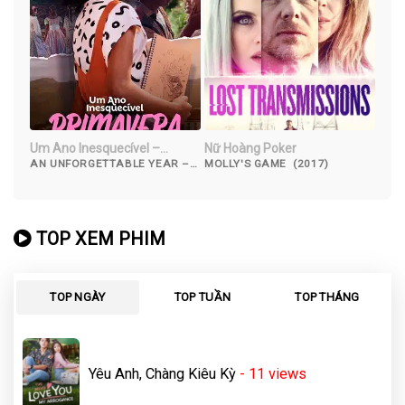
Um Ano Inesquecível –
Nữ Hoàng Poker
Primavera
AN UNFORGETTABLE YEAR –
MOLLY'S GAME (2017)
SPRING (2023)
TOP XEM PHIM
TOP NGÀY
TOP TUẦN
TOP THÁNG
Yêu Anh, Chàng Kiêu Kỳ
- 11
views