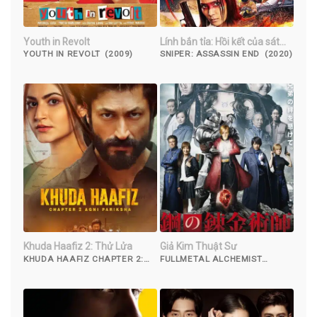
Youth in Revolt
Lính bắn tỉa: Hồi kết của sát
thủ
YOUTH IN REVOLT (2009)
SNIPER: ASSASSIN END (2020)
Khuda Haafiz 2: Thử Lửa
Giả Kim Thuật Sư
KHUDA HAAFIZ CHAPTER 2:
FULLMETAL ALCHEMIST
AGNI PARIKSHA (2022)
(2017)