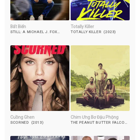
Bất Biến
Totally Killer
STILL: A MICHAEL J. FOX
TOTALLY KILLER (2023)
MOVIE (2012)
Cuồng Ghen
Chim Ưng Bơ Đậu Phộng
SCORNED (2013)
THE PEANUT BUTTER FALCON
(2019)