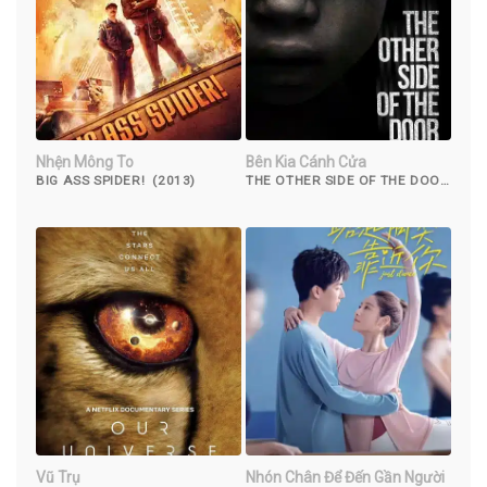
Nhện Mông To
Bên Kia Cánh Cửa
BIG ASS SPIDER! (2013)
THE OTHER SIDE OF THE DOOR
(2016)
Vũ Trụ
Nhón Chân Để Đến Gần Người