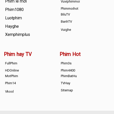
Phim lẻ mới
Vuviphimmoi
Phimmoihot
Phim1080
BiluTV
Luotphim
BanhTV
Hayghe
Vuighe
Xemphimplus
Phim hay TV
Phim Hot
FullPhim
Phim3s
HDOnline
Phim4400
MotPhim
PhimBatHu
Phim14
TVHay
Sitemap
Vkool