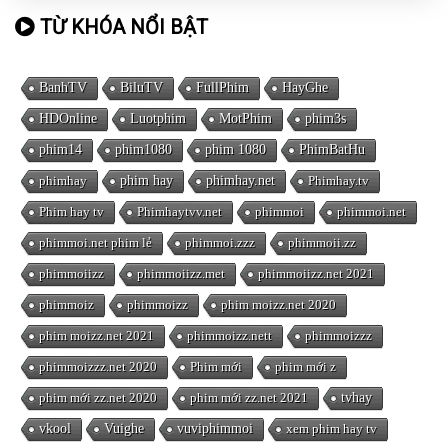
TỪ KHÓA NỔI BẬT
BanhTV
BiluTV
FullPhim
HayGhe
HDOnline
Luotphim
MotPhim
phim3s
phim14
phim1080
phim 1080
PhimBatHu
phimhay
phim hay
phimhay.net
Phimhay.tv
Phim hay tv
Phimhaytvv.net
phimmoi
phimmoi.net
phimmoi.net phim lẻ
phimmoi.zzz
phimmoii.zz
phimmoiizz
phimmoiizz.met
phimmoiizz.net 2021
phimmoiz
phimmoizz
phim moizz.net 2020
phim moizz.net 2021
phimmoizz.nett
phimmoizzz
phimmoizzz.net 2020
Phim mới
phim mới z
phim mới zz.net 2020
phim mới zz.net 2021
tvhay
vkool
Vuighe
vuviphimmoi
xem phim hay tv