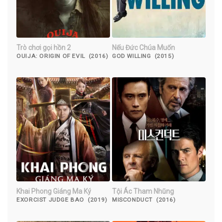
Trò chơi gọi hồn 2
Nếu Đức Chúa Muốn
OUIJA: ORIGIN OF EVIL (2016)
GOD WILLING (2015)
Khai Phong Giáng Ma Ký
Tội Ác Tham Nhũng
EXORCIST JUDGE BAO (2019)
MISCONDUCT (2016)