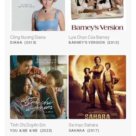
Công Nương Diana
Lựa Chọn Của Barney
DIANA (2013)
BARNEY'S VERSION (2010)
Tình Chị Duyên Em
Sa mạc Sahara
YOU & ME & ME (2023)
SAHARA (2017)