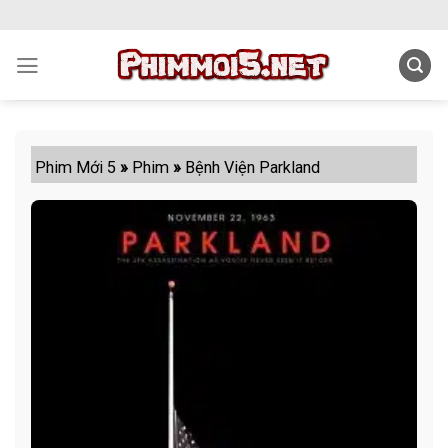
Skip
to
content
Phim Mới 5
»
Phim
»
Bệnh Viện Parkland