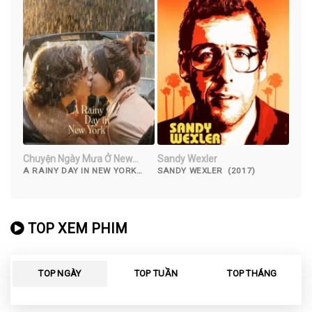
Chuyện Ngày Mưa Ở New
Sandy Wexler
York
A RAINY DAY IN NEW YORK
SANDY WEXLER (2017)
(2019)
TOP XEM PHIM
TOP NGÀY
TOP TUẦN
TOP THÁNG