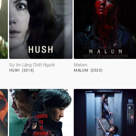
Sự Im Lặng Chết Người
Malum
HUSH (2016)
MALUM (2023)