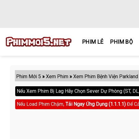
Skip
to
content
PHIM LẺ
PHIM BỘ
Phim Mới 5
»
Xem Phim
»
Xem Phim Bệnh Viện Parkland
Nếu Xem Phim Bị Lag Hãy Chọn Sever Dự Phòng (ST, DL, 
Nếu Load Phim Chậm,
Tải Ngay Ứng Dụng (1.1.1.1)
Để Cả