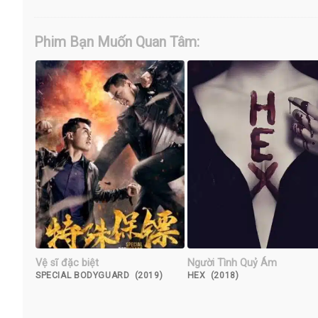
Phim Bạn Muốn Quan Tâm:
Vệ sĩ đặc biệt
Người Tình Quỷ Ám
SPECIAL BODYGUARD (2019)
HEX (2018)