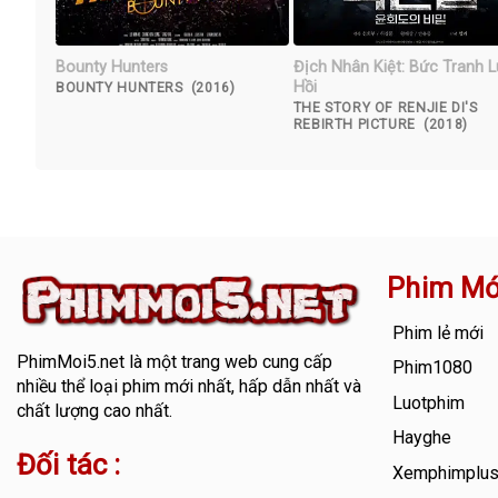
Bounty Hunters
Địch Nhân Kiệt: Bức Tranh 
Hồi
BOUNTY HUNTERS (2016)
THE STORY OF RENJIE DI'S
REBIRTH PICTURE (2018)
Phim Mớ
Phim lẻ mới
PhimMoi5.net
là một trang web cung cấp
Phim1080
nhiều thể loại phim mới nhất, hấp dẫn nhất và
Luotphim
chất lượng cao nhất.
Hayghe
Đối tác :
Xemphimplu