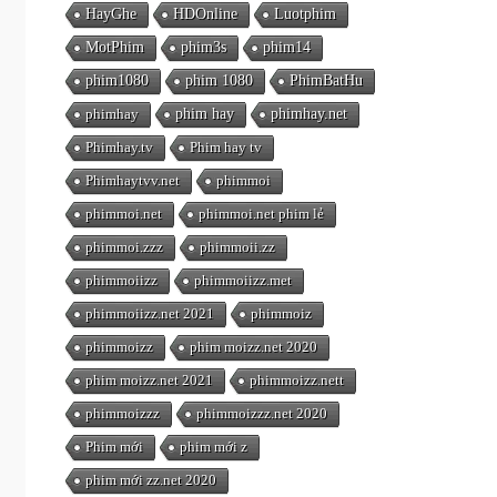
HayGhe
HDOnline
Luotphim
MotPhim
phim3s
phim14
phim1080
phim 1080
PhimBatHu
phimhay
phim hay
phimhay.net
Phimhay.tv
Phim hay tv
Phimhaytvv.net
phimmoi
phimmoi.net
phimmoi.net phim lẻ
phimmoi.zzz
phimmoii.zz
phimmoiizz
phimmoiizz.met
phimmoiizz.net 2021
phimmoiz
phimmoizz
phim moizz.net 2020
phim moizz.net 2021
phimmoizz.nett
phimmoizzz
phimmoizzz.net 2020
Phim mới
phim mới z
phim mới zz.net 2020