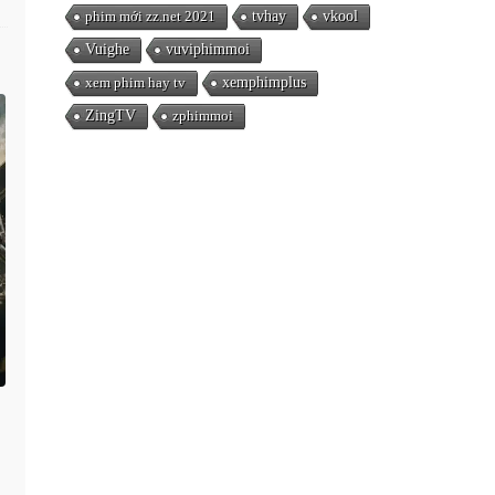
phim mới zz.net 2021
tvhay
vkool
Vuighe
vuviphimmoi
xem phim hay tv
xemphimplus
ZingTV
zphimmoi