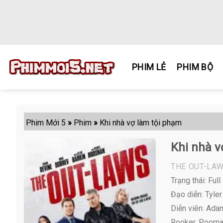
Skip
to
content
PHIM LẺ
PHIM BỘ
Phim Mới 5
»
Phim
»
Khi nhà vợ làm tội phạm
Khi nhà v
THE OUT-LA
Trạng thái: Full
Đạo diễn: Tyler
Diễn viên:
Adam 
Rooker, Poorna