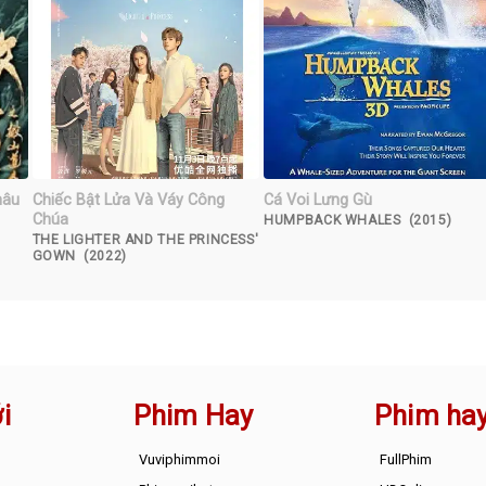
hâu
Chiếc Bật Lửa Và Váy Công
Cá Voi Lưng Gù
Chúa
HUMPBACK WHALES (2015)
THE LIGHTER AND THE PRINCESS'
GOWN (2022)
i
Phim Hay
Phim ha
Vuviphimmoi
FullPhim