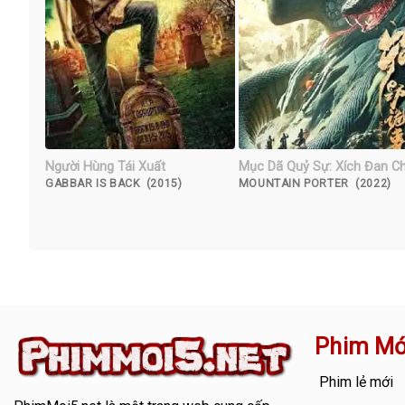
Người Hùng Tái Xuất
Mục Dã Quỷ Sự: Xích Đan C
GABBAR IS BACK (2015)
MOUNTAIN PORTER (2022)
Phim Mớ
Phim lẻ mới