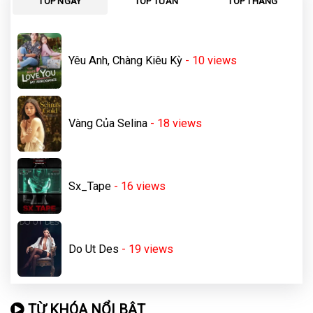
TOP NGÀY
TOP TUẦN
TOP THÁNG
Yêu Anh, Chàng Kiêu Kỳ
- 10
views
Vàng Của Selina
- 18
views
Sx_Tape
- 16
views
Do Ut Des
- 19
views
TỪ KHÓA NỔI BẬT