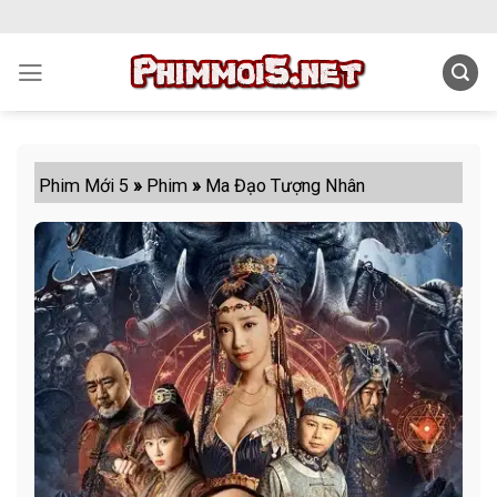
Skip
to
content
Phim Mới 5
»
Phim
»
Ma Đạo Tượng Nhân