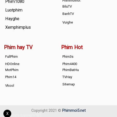
Phimmoihot
Phim1080
BiluTV
Luotphim
BanhTV
Hayghe
Vuighe
Xemphimplus
Phim hay TV
Phim Hot
FullPhim
Phim3s
HDOnline
Phim4400
MotPhim
PhimBatHu
Phim14
TVHay
Sitemap
Vkool
Copyright 2021 ©
Phimmoi5.net
X
[adrotate banner="8"]