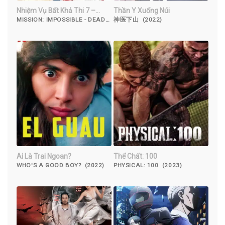
Nhiệm Vụ Bất Khả Thi 7 –
Thần Y Xuống Núi
Nghiệp Báo Phần 1 CAM
MISSION: IMPOSSIBLE - DEAD
神医下山 (2022)
RECKONING PART ONERAW
(2023)
Ai Là Trai Ngoan?
Thể Chất: 100
WHO'S A GOOD BOY? (2022)
PHYSICAL: 100 (2023)