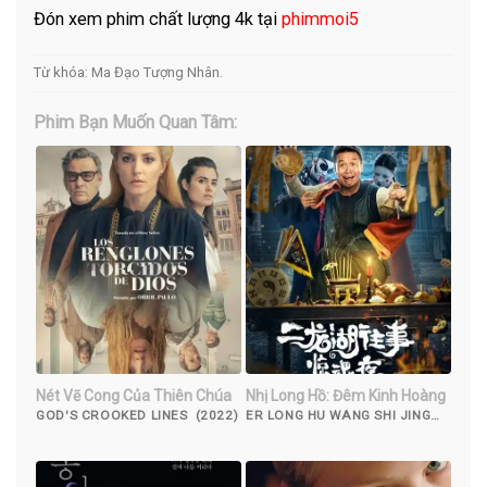
Đón xem phim chất lượng 4k tại
phimmoi5
Từ khóa:
Ma Đạo Tượng Nhân
.
Phim Bạn Muốn Quan Tâm:
Nét Vẽ Cong Của Thiên Chúa
Nhị Long Hồ: Đêm Kinh Hoàng
GOD'S CROOKED LINES (2022)
ER LONG HU WANG SHI JING
HUN YE (2021)