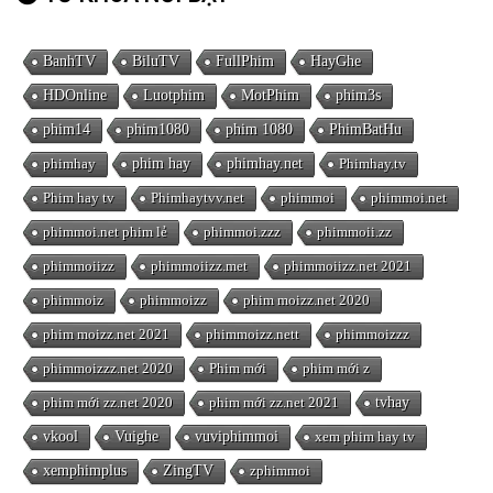
BanhTV
BiluTV
FullPhim
HayGhe
HDOnline
Luotphim
MotPhim
phim3s
phim14
phim1080
phim 1080
PhimBatHu
phimhay
phim hay
phimhay.net
Phimhay.tv
Phim hay tv
Phimhaytvv.net
phimmoi
phimmoi.net
phimmoi.net phim lẻ
phimmoi.zzz
phimmoii.zz
phimmoiizz
phimmoiizz.met
phimmoiizz.net 2021
phimmoiz
phimmoizz
phim moizz.net 2020
phim moizz.net 2021
phimmoizz.nett
phimmoizzz
phimmoizzz.net 2020
Phim mới
phim mới z
phim mới zz.net 2020
phim mới zz.net 2021
tvhay
vkool
Vuighe
vuviphimmoi
xem phim hay tv
xemphimplus
ZingTV
zphimmoi