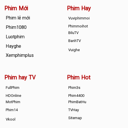
Phim Mới
Phim Hay
Phim lẻ mới
Vuviphimmoi
Phimmoihot
Phim1080
BiluTV
Luotphim
BanhTV
Hayghe
Vuighe
Xemphimplus
Phim hay TV
Phim Hot
FullPhim
Phim3s
HDOnline
Phim4400
MotPhim
PhimBatHu
Phim14
TVHay
Sitemap
Vkool