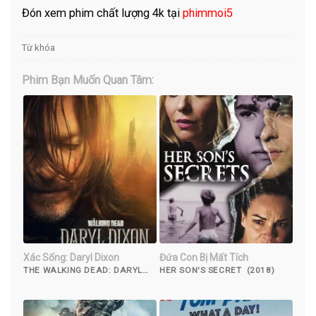
Đón xem phim chất lượng 4k tại
phimmoi5
Từ khóa
Phim Bạn Muốn Quan Tâm:
Xác Sống: Daryl Dixon
Đứa Con Bị Mất Tích
THE WALKING DEAD: DARYL
HER SON'S SECRET (2018)
DIXON (2023)