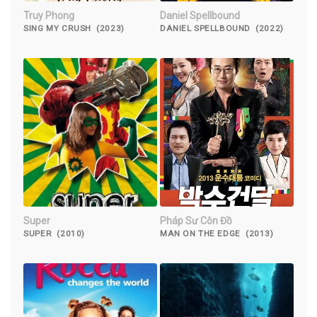
Truy Phong
Daniel Spellbound
SING MY CRUSH (2023)
DANIEL SPELLBOUND (2022)
Super
Pháp Sư Côn Đồ
SUPER (2010)
MAN ON THE EDGE (2013)