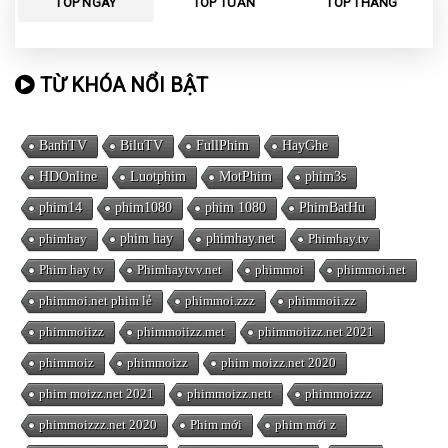
TOP NGÀY
TOP TUẦN
TOP THÁNG
TỪ KHÓA NỔI BẬT
BanhTV
BiluTV
FullPhim
HayGhe
HDOnline
Luotphim
MotPhim
phim3s
phim14
phim1080
phim 1080
PhimBatHu
phimhay
phim hay
phimhay.net
Phimhay.tv
Phim hay tv
Phimhaytvv.net
phimmoi
phimmoi.net
phimmoi.net phim lẻ
phimmoi.zzz
phimmoii.zz
phimmoiizz
phimmoiizz.met
phimmoiizz.net 2021
phimmoiz
phimmoizz
phim moizz.net 2020
phim moizz.net 2021
phimmoizz.nett
phimmoizzz
phimmoizzz.net 2020
Phim mới
phim mới z