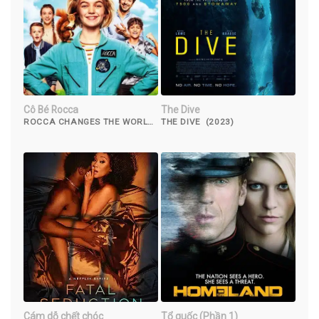
Cô Bé Rocca
The Dive
ROCCA CHANGES THE WORLD
THE DIVE (2023)
(2019)
Cám dỗ chết chóc
Tổ quốc (Phần 1)