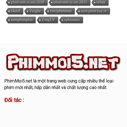
phim mới zz.net 2020
phim mới zz.net 2021
tvhay
vkool
Vuighe
vuviphimmoi
xem phim hay tv
xemphimplus
ZingTV
zphimmoi
PhimMoi5.net
là một trang web cung cấp nhiều thể loại
phim mới nhất, hấp dẫn nhất và chất lượng cao nhất.
Đối tác :