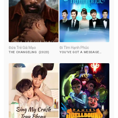
Đứa Trẻ Giả Mạo
Đi Tìm Hạnh Phúc
THE CHANGELING (2023)
YOU‘VE GOT A MESSAGE
(2022)