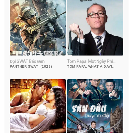
Đội SWAT Báo Đen
Tom Papa: Một Ngày Phi
Thường
PANTHER SWAT (2023)
TOM PAPA: WHAT A DAY!
(2022)