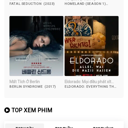
FATAL SEDUCTION (2023)
HOMELAND (SEASON 1)
(2011)
Mất Tích Ở Berlin
Eldorado: Mọi điều phát xít
căm ghét
BERLIN SYNDROME (2017)
ELDORADO: EVERYTHING THE
NAZIS HATE (2023)
TOP XEM PHIM