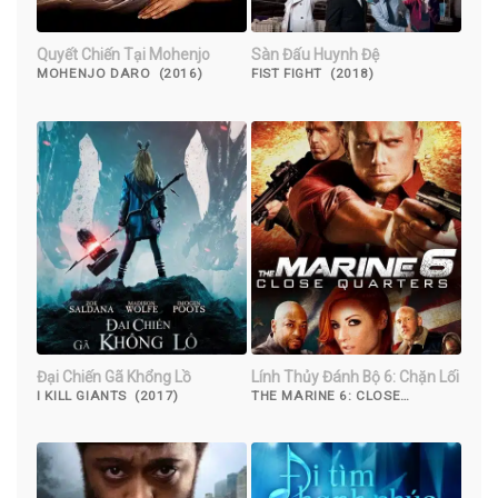
Quyết Chiến Tại Mohenjo
Sàn Đấu Huynh Đệ
MOHENJO DARO (2016)
FIST FIGHT (2018)
Đại Chiến Gã Khổng Lồ
Lính Thủy Đánh Bộ 6: Chặn Lối
I KILL GIANTS (2017)
THE MARINE 6: CLOSE
QUARTERS (2018)