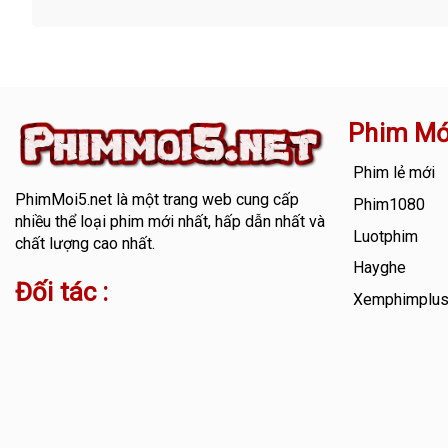
Phim Mớ
Phim lẻ mới
PhimMoi5.net
là một trang web cung cấp
Phim1080
nhiều thể loại phim mới nhất, hấp dẫn nhất và
Luotphim
chất lượng cao nhất.
Hayghe
Đối tác :
Xemphimplu