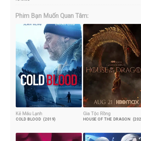
Phim Bạn Muốn Quan Tâm:
Kẻ Máu Lạnh
Gia Tộc Rồng
COLD BLOOD (2019)
HOUSE OF THE DRAGON (202