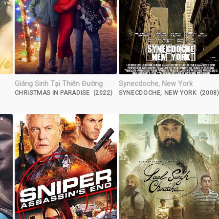
Giáng Sinh Tại Thiên Đường
Synecdoche, New York
CHRISTMAS IN PARADISE (2022)
SYNECDOCHE, NEW YORK (2008