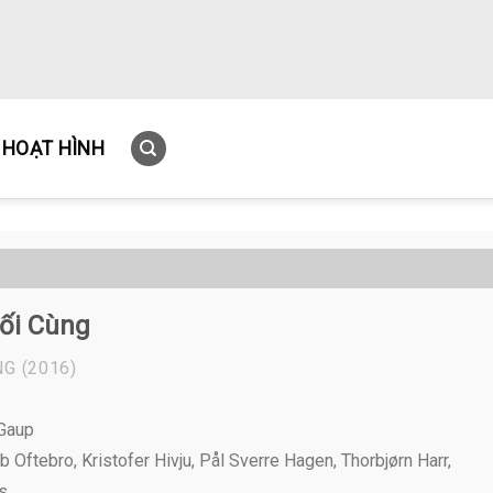
HOẠT HÌNH
uối Cùng
NG
(2016)
 Gaup
 Oftebro, Kristofer Hivju, Pål Sverre Hagen, Thorbjørn Harr,
,...