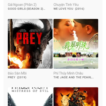
Gái Ngoan (Phần 2)
Chuyện Tình Yêu
GOOD GIRLS (SEASON 2)
WE LOVE YOU (2016)
(2019)
Đảo Săn Mồi
Phỉ Thúy Minh Châu
PREY (2019)
THE JADE AND THE PEARL
(2010)