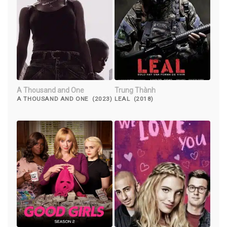
A Thousand and One
Trung Thành
A THOUSAND AND ONE (2023)
LEAL (2018)