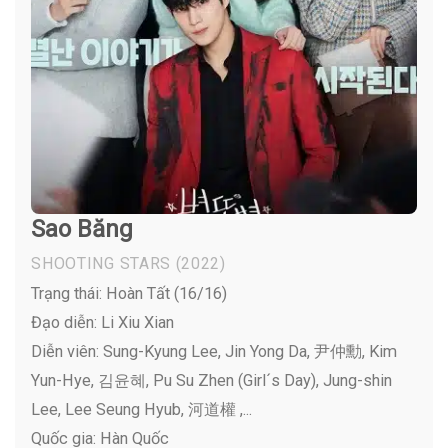
Sao Băng
SHOOTING STARS
(2022)
Trạng thái: Hoàn Tất (16/16)
Đạo diễn: Li Xiu Xian
Diễn viên:
Sung-Kyung Lee, Jin Yong Da, 尹仲勳, Kim
Yun-Hye, 김윤혜, Pu Su Zhen (Girl´s Day), Jung-shin
Lee, Lee Seung Hyub, 河道權 ,...
Quốc gia: Hàn Quốc