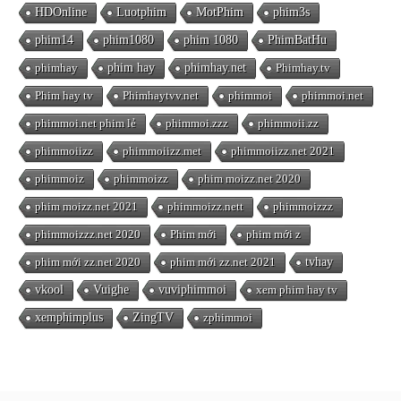
HDOnline
Luotphim
MotPhim
phim3s
phim14
phim1080
phim 1080
PhimBatHu
phimhay
phim hay
phimhay.net
Phimhay.tv
Phim hay tv
Phimhaytvv.net
phimmoi
phimmoi.net
phimmoi.net phim lẻ
phimmoi.zzz
phimmoii.zz
phimmoiizz
phimmoiizz.met
phimmoiizz.net 2021
phimmoiz
phimmoizz
phim moizz.net 2020
phim moizz.net 2021
phimmoizz.nett
phimmoizzz
phimmoizzz.net 2020
Phim mới
phim mới z
phim mới zz.net 2020
phim mới zz.net 2021
tvhay
vkool
Vuighe
vuviphimmoi
xem phim hay tv
xemphimplus
ZingTV
zphimmoi