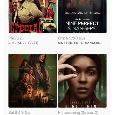
Phi Vụ 26
Chín Người Xa Lạ
SPECIAL 26 (2013)
NINE PERFECT STRANGERS
(2021)
Sát thủ Yi Nan
Homecoming (Season 2)