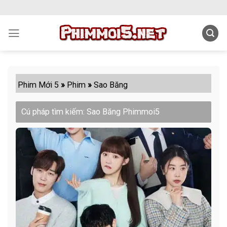
Skip
to
content
Phim Mới 5
»
Phim
»
Sao Băng
Cú pháp tìm kiếm: Sao Băng Phimmoi5