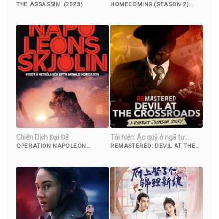
THE ASSASSIN (2023)
HOMECOMING (SEASON 2)
(2020)
Chiến Dịch Đại Đế
Tái hiện: Ác quỷ ở ngã tư
đường
OPERATION NAPOLEON
REMASTERED: DEVIL AT THE
(2023)
CROSSROADS (2019)