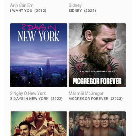
Anh Cần Em
Sidney
I WANT YOU (2012)
SIDNEY (2022)
2 Ngày Ở New York
Mãi mãi McGregor
2 DAYS IN NEW YORK (2022)
MCGREGOR FOREVER (2023)