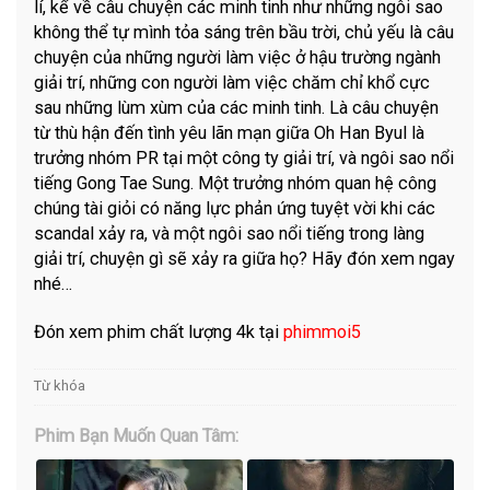
lí, kể về câu chuyện các minh tinh như những ngôi sao
không thể tự mình tỏa sáng trên bầu trời, chủ yếu là câu
chuyện của những người làm việc ở hậu trường ngành
giải trí, những con người làm việc chăm chỉ khổ cực
sau những lùm xùm của các minh tinh. Là câu chuyện
từ thù hận đến tình yêu lãn mạn giữa Oh Han Byul là
trưởng nhóm PR tại một công ty giải trí, và ngôi sao nổi
tiếng Gong Tae Sung. Một trưởng nhóm quan hệ công
chúng tài giỏi có năng lực phản ứng tuyệt vời khi các
scandal xảy ra, và một ngôi sao nổi tiếng trong làng
giải trí, chuyện gì sẽ xảy ra giữa họ? Hãy đón xem ngay
nhé…
Đón xem phim chất lượng 4k tại
phimmoi5
Từ khóa
Phim Bạn Muốn Quan Tâm: