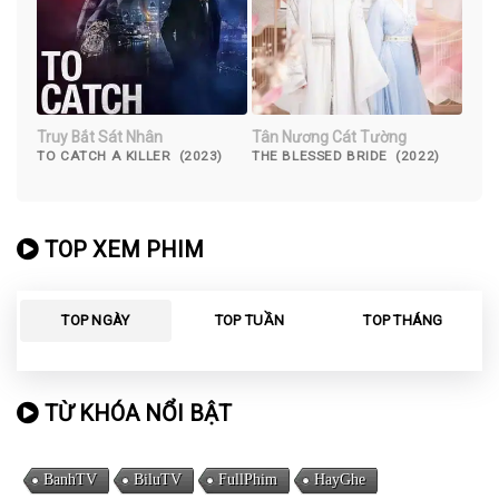
Truy Bắt Sát Nhân
Tân Nương Cát Tường
TO CATCH A KILLER (2023)
THE BLESSED BRIDE (2022)
TOP XEM PHIM
TOP NGÀY
TOP TUẦN
TOP THÁNG
TỪ KHÓA NỔI BẬT
BanhTV
BiluTV
FullPhim
HayGhe