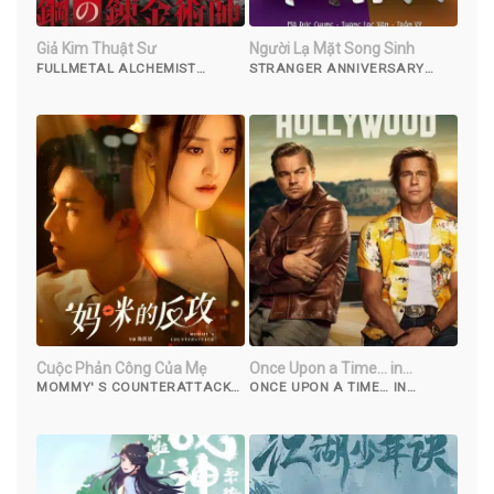
Giả Kim Thuật Sư
Người Lạ Mặt Song Sinh
FULLMETAL ALCHEMIST
STRANGER ANNIVERSARY
(2017)
(2022)
Cuộc Phản Công Của Mẹ
Once Upon a Time… in
Hollywood
MOMMY' S COUNTERATTACK
ONCE UPON A TIME… IN
(2023)
HOLLYWOOD (2019)