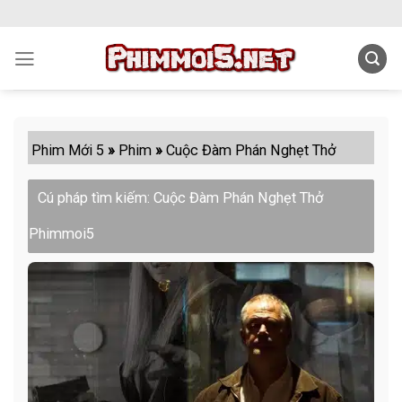
Skip
to
content
Phim Mới 5
»
Phim
»
Cuộc Đàm Phán Nghẹt Thở
Cú pháp tìm kiếm: Cuộc Đàm Phán Nghẹt Thở
Phimmoi5