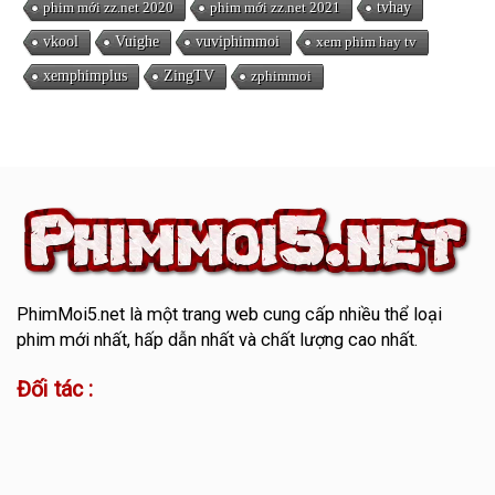
phim mới zz.net 2020
phim mới zz.net 2021
tvhay
vkool
Vuighe
vuviphimmoi
xem phim hay tv
xemphimplus
ZingTV
zphimmoi
PhimMoi5.net
là một trang web cung cấp nhiều thể loại
phim mới nhất, hấp dẫn nhất và chất lượng cao nhất.
Đối tác :