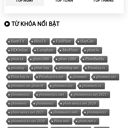
TOP NGÀY
TOP TUẦN
TOP THÁNG
TỪ KHÓA NỔI BẬT
BanhTV
BiluTV
FullPhim
HayGhe
HDOnline
Luotphim
MotPhim
phim3s
phim14
phim1080
phim 1080
PhimBatHu
phimhay
phim hay
phimhay.net
Phimhay.tv
Phim hay tv
Phimhaytvv.net
phimmoi
phimmoi.net
phimmoi.net phim lẻ
phimmoi.zzz
phimmoii.zz
phimmoiizz
phimmoiizz.met
phimmoiizz.net 2021
phimmoiz
phimmoizz
phim moizz.net 2020
phim moizz.net 2021
phimmoizz.nett
phimmoizzz
phimmoizzz.net 2020
Phim mới
phim mới z