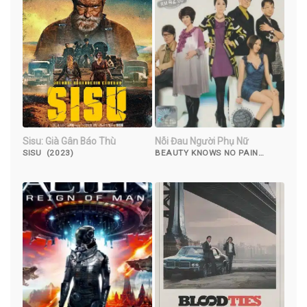
Sisu: Già Gân Báo Thù
Nỗi Đau Người Phụ Nữ
SISU (2023)
BEAUTY KNOWS NO PAIN
(2010)