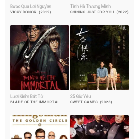
Bước Qua Lời Nguyền
Tinh Hà Trường Minh
VICKY DONOR (2012)
SHINING JUST FOR YOU (2022)
Lưỡi Kiếm Bất Tử
25 Giờ Yêu
BLADE OF THE IMMORTAL
SWEET GAMES (2023)
(2017)