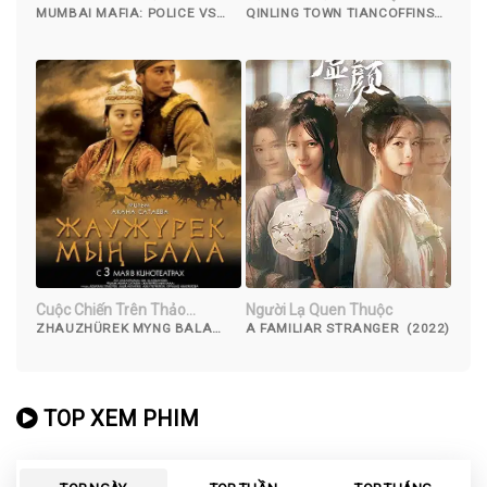
Thế Giới Ngầm
MUMBAI MAFIA: POLICE VS
QINLING TOWN TIANCOFFINS
THE UNDERWORLD (2022)
(2023)
Cuộc Chiến Trên Thảo
Người Lạ Quen Thuộc
Nguyên
ZHAUZHÜREK MYNG BALA
A FAMILIAR STRANGER (2022)
(2012)
TOP XEM PHIM