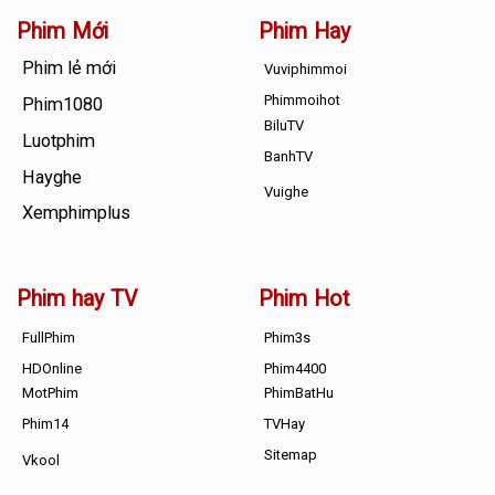
Phim Mới
Phim Hay
Phim lẻ mới
Vuviphimmoi
Phimmoihot
Phim1080
BiluTV
Luotphim
BanhTV
Hayghe
Vuighe
Xemphimplus
Phim hay TV
Phim Hot
FullPhim
Phim3s
HDOnline
Phim4400
MotPhim
PhimBatHu
Phim14
TVHay
Sitemap
Vkool