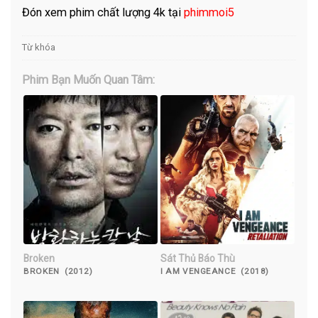
Đón xem phim chất lượng 4k tại
phimmoi5
Từ khóa
Phim Bạn Muốn Quan Tâm:
Broken
Sát Thủ Báo Thù
BROKEN (2012)
I AM VENGEANCE (2018)