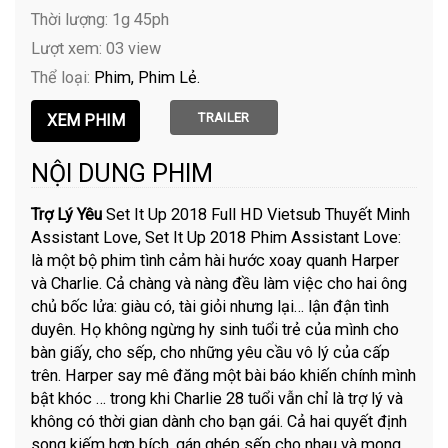
Thời lượng: 1g 45ph
Lượt xem: 03 view
Thể loại:
Phim
Phim Lẻ
TRAILER
NỘI DUNG PHIM
Trợ Lý Yêu
Set It Up 2018 Full HD Vietsub Thuyết Minh
Assistant Love, Set It Up 2018 Phim Assistant Love:
là một bộ phim tình cảm hài hước xoay quanh Harper
và Charlie. Cả chàng và nàng đều làm việc cho hai ông
chủ bốc lửa: giàu có, tài giỏi nhưng lại… lận đận tình
duyên. Họ không ngừng hy sinh tuổi trẻ của mình cho
bàn giấy, cho sếp, cho những yêu cầu vô lý của cấp
trên. Harper say mê đăng một bài báo khiến chính mình
bật khóc … trong khi Charlie 28 tuổi vẫn chỉ là trợ lý và
không có thời gian dành cho bạn gái. Cả hai quyết định
song kiếm hợp bích, gán ghép sếp cho nhau và mong