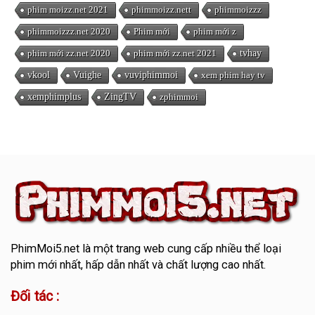
phim moizz.net 2021
phimmoizz.nett
phimmoizzz
phimmoizzz.net 2020
Phim mới
phim mới z
phim mới zz.net 2020
phim mới zz.net 2021
tvhay
vkool
Vuighe
vuviphimmoi
xem phim hay tv
xemphimplus
ZingTV
zphimmoi
PhimMoi5.net
là một trang web cung cấp nhiều thể loại
phim mới nhất, hấp dẫn nhất và chất lượng cao nhất.
Đối tác :