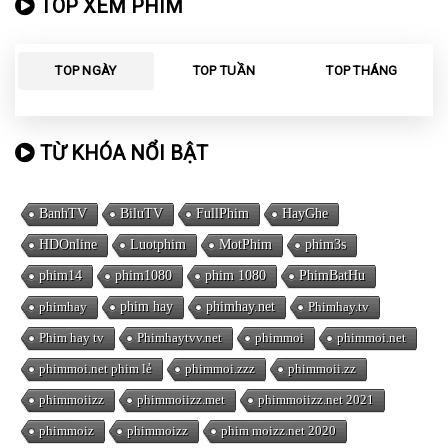
TOP XEM PHIM
TOP NGÀY
TOP TUẦN
TOP THÁNG
TỪ KHÓA NỔI BẬT
BanhTV
BiluTV
FullPhim
HayGhe
HDOnline
Luotphim
MotPhim
phim3s
phim14
phim1080
phim 1080
PhimBatHu
phimhay
phim hay
phimhay.net
Phimhay.tv
Phim hay tv
Phimhaytvv.net
phimmoi
phimmoi.net
phimmoi.net phim lẻ
phimmoi.zzz
phimmoii.zz
phimmoiizz
phimmoiizz.met
phimmoiizz.net 2021
phimmoiz
phimmoizz
phim moizz.net 2020