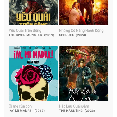
Yêu Quái Trên Sông
Những Cô Nàng Hành Động
THE RIVER MONSTER (2019)
SHEROES (2023)
Ôi mẹ của con!
Hắc Lâu Quái Đàm
¡AY, MI MADRE! (2019)
THE HAUNTING (2023)