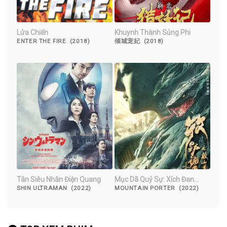
Lửa Chiến
Khuynh Thành Sủng Phi
ENTER THE FIRE (2018)
倾城宠妃 (2018)
Tân Siêu Nhân Điện Quang
Mục Dã Quỷ Sự: Xích Đan
Châu
SHIN ULTRAMAN (2022)
MOUNTAIN PORTER (2022)