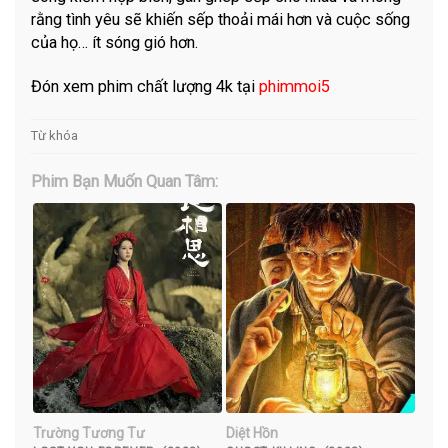
rằng tình yêu sẽ khiến sếp thoải mái hơn và cuộc sống
của họ… ít sóng gió hơn.
Đón xem phim chất lượng 4k tại
phimmoi5
Từ khóa
Phim Bạn Muốn Quan Tâm:
Trường Tương Tư
Diệt Hồn