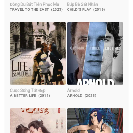
Đông Du Bát Tiên Phục Ma
Búp Bê Sát Nhân
TRAVEL TO THE EAST (2023)
CHILD'S PLAY (2019)
Cuộc Sống Tốt Đẹp
Arnold
A BETTER LIFE (2011)
ARNOLD (2023)