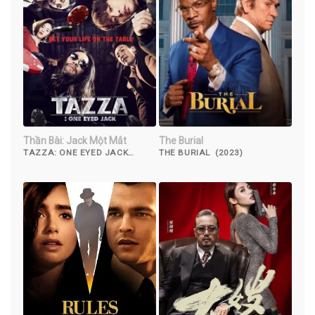
Thần Bài: Jack Một Mắt
The Burial
TAZZA: ONE EYED JACK
THE BURIAL (2023)
(2019)