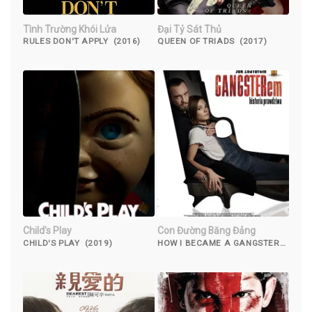
Tình Trường Khói Lửa
Đại Tỷ Sát Thủ
RULES DON'T APPLY (2016)
QUEEN OF TRIADS (2017)
Child’s Play
Con Đường Băng Đảng
CHILD'S PLAY (2019)
HOW I BECAME A GANGSTER
(2020)