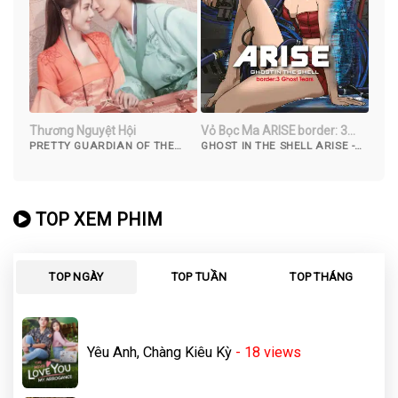
Thương Nguyệt Hội
Vỏ Bọc Ma ARISE border: 3
Nước Mắt Ma
PRETTY GUARDIAN OF THE
GHOST IN THE SHELL ARISE -
CITY (2022)
BORDER 3: GHOST TEARS
(2014)
TOP XEM PHIM
TOP NGÀY
TOP TUẦN
TOP THÁNG
Yêu Anh, Chàng Kiêu Kỳ
- 18
views