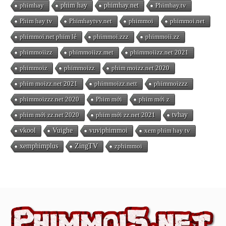
phimhay
phim hay
phimhay.net
Phimhay.tv
Phim hay tv
Phimhaytvv.net
phimmoi
phimmoi.net
phimmoi.net phim lẻ
phimmoi.zzz
phimmoii.zz
phimmoiizz
phimmoiizz.met
phimmoiizz.net 2021
phimmoiz
phimmoizz
phim moizz.net 2020
phim moizz.net 2021
phimmoizz.nett
phimmoizzz
phimmoizzz.net 2020
Phim mới
phim mới z
phim mới zz.net 2020
phim mới zz.net 2021
tvhay
vkool
Vuighe
vuviphimmoi
xem phim hay tv
xemphimplus
ZingTV
zphimmoi