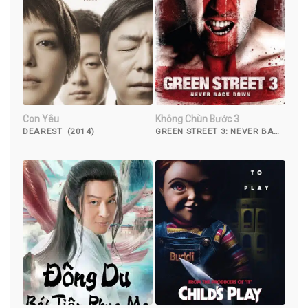
Con Yêu
Không Chùn Bước 3
DEAREST (2014)
GREEN STREET 3: NEVER BACK
DOWN (2013)