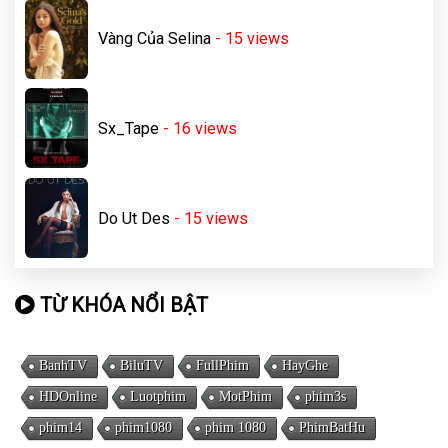
Vàng Của Selina
- 15
views
Sx_Tape
- 16
views
Do Ut Des
- 15
views
TỪ KHÓA NỔI BẬT
BanhTV
BiluTV
FullPhim
HayGhe
HDOnline
Luotphim
MotPhim
phim3s
phim14
phim1080
phim 1080
PhimBatHu