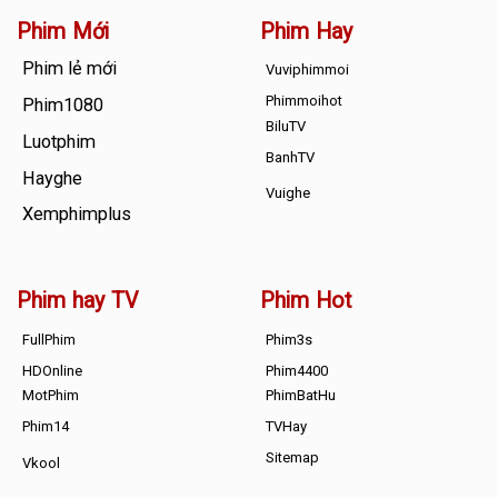
Phim Mới
Phim Hay
Phim lẻ mới
Vuviphimmoi
Phimmoihot
Phim1080
BiluTV
Luotphim
BanhTV
Hayghe
Vuighe
Xemphimplus
Phim hay TV
Phim Hot
FullPhim
Phim3s
HDOnline
Phim4400
MotPhim
PhimBatHu
Phim14
TVHay
Sitemap
Vkool