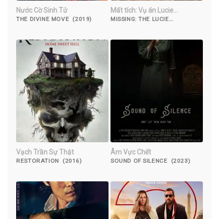
Nước Cờ Sinh Tử
Mất tích: Vụ án Lucie
Blackman
THE DIVINE MOVE (2019)
MISSING: THE LUCIE
BLACKMAN CASE (2023)
Vạch Trần Sự Thật
Âm Vực Chết
RESTORATION (2016)
SOUND OF SILENCE (2023)