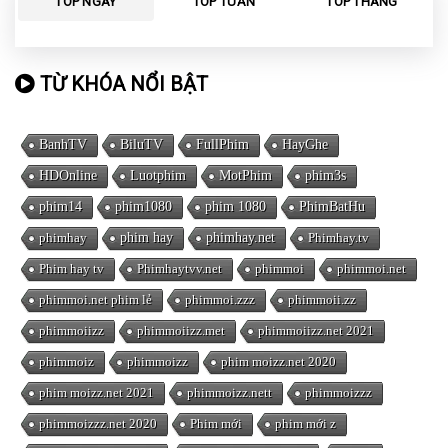
TOP NGÀY
TOP TUẦN
TOP THÁNG
TỪ KHÓA NỔI BẬT
BanhTV
BiluTV
FullPhim
HayGhe
HDOnline
Luotphim
MotPhim
phim3s
phim14
phim1080
phim 1080
PhimBatHu
phimhay
phim hay
phimhay.net
Phimhay.tv
Phim hay tv
Phimhaytvv.net
phimmoi
phimmoi.net
phimmoi.net phim lẻ
phimmoi.zzz
phimmoii.zz
phimmoiizz
phimmoiizz.met
phimmoiizz.net 2021
phimmoiz
phimmoizz
phim moizz.net 2020
phim moizz.net 2021
phimmoizz.nett
phimmoizzz
phimmoizzz.net 2020
Phim mới
phim mới z