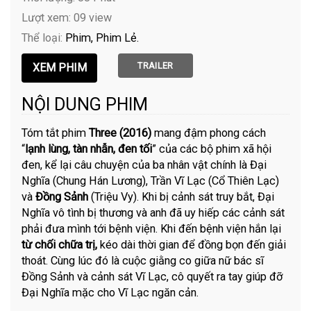
Lượt xem: 09 view
Thể loại:
Phim
Phim Lẻ
TRAILER
NỘI DUNG PHIM
Tóm tắt phim
Three (2016)
mang đậm phong cách
“
lạnh lùng, tàn nhẫn, đen tối
” của các bộ phim xã hội
đen, kể lại câu chuyện của ba nhân vật chính là Đại
Nghĩa (Chung Hán Lương), Trần Vĩ Lạc (Cổ Thiên Lạc)
và
Đồng Sảnh
(Triệu Vy). Khi bị cảnh sát truy bắt, Đại
Nghĩa vô tình bị thương và anh đã uy hiếp các cảnh sát
phải đưa mình tới bệnh viện. Khi đến bệnh viện hắn lại
từ chối chữa trị,
kéo dài thời gian để đồng bọn đến giải
thoát. Cùng lúc đó là cuộc giằng co giữa nữ bác sĩ
Đồng Sảnh và cảnh sát Vĩ Lạc, cô quyết ra tay giúp đỡ
Đại Nghĩa mặc cho Vĩ Lạc ngăn cản.