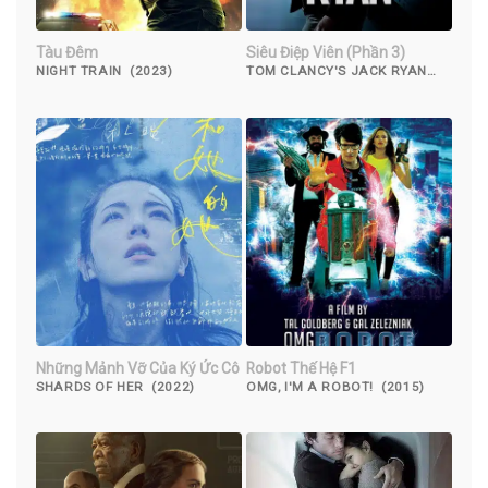
Tàu Đêm
Siêu Điệp Viên (Phần 3)
NIGHT TRAIN (2023)
TOM CLANCY'S JACK RYAN
(SEASON 3) (2022)
Những Mảnh Vỡ Của Ký Ức Cô
Robot Thế Hệ F1
SHARDS OF HER (2022)
OMG, I'M A ROBOT! (2015)