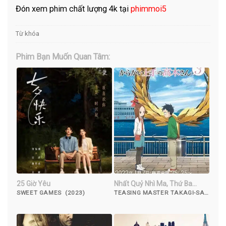
Đón xem phim chất lượng 4k tại
phimmoi5
Từ khóa
Phim Bạn Muốn Quan Tâm:
25 Giờ Yêu
Nhất Quỷ Nhì Ma, Thứ Ba
Takagi Mùa 3
SWEET GAMES (2023)
TEASING MASTER TAKAGI-SAN
SEASON 3, TRÒ ĐÙA ĐÁNG
YÊU 3 (2022)