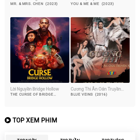
MR. & MRS. CHEN (2023)
YOU & ME & ME (2023)
Lời Nguyền Bridge Hollow
Cương Thi Ân Oán Truyền
Kiếp
THE CURSE OF BRIDGE
BLUE VEINS (2016)
HOLLOW (2022)
TOP XEM PHIM