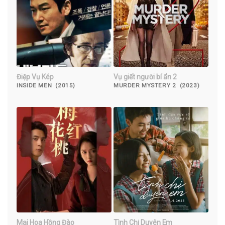
Điệp Vụ Kép
Vụ giết người bí ẩn 2
INSIDE MEN (2015)
MURDER MYSTERY 2 (2023)
Mai Hoa Hồng Đào
Tình Chị Duyên Em