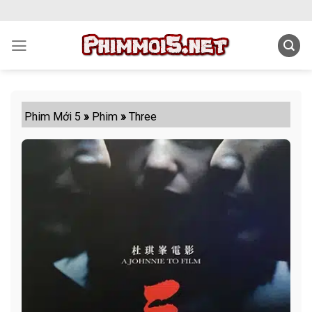
Skip
to
content
Phim Mới 5
»
Phim
»
Three