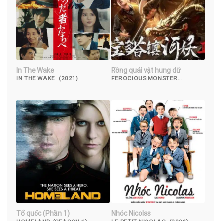
In The Wake
Rồng quái vật hung dữ
IN THE WAKE (2021)
FEROCIOUS MONSTER
DRAGON (2019)
Tổ quốc (Phần 1)
Nhóc Nicolas