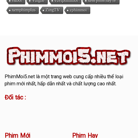
vkool
Vuighe
vuviphimmoi
xem phim hay tv
xemphimplus
ZingTV
zphimmoi
PhimMoi5.net
là một trang web cung cấp nhiều thể loại
phim mới nhất, hấp dẫn nhất và chất lượng cao nhất.
Đối tác :
Phim Mới
Phim Hay