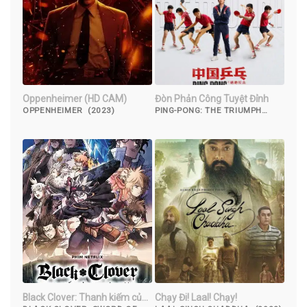
Oppenheimer (HD CAM)
Đòn Phản Công Tuyệt Đỉnh
OPPENHEIMER (2023)
PING-PONG: THE TRIUMPH
(2023)
Black Clover: Thanh kiếm của
Chạy Đi! Laal! Chạy!