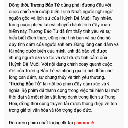
Đồng thời,
Trương Bảo Tử
cũng phải đương đầu với
cuộc chiến với cướp biển Trịnh Nhất, người nghi ngờ
nguồn gốc và lịch sử của Huỳnh Đệ Muội. Tuy nhiên,
trong cuộc phiêu lưu và chuyến hành trình đầy mạo
hiểm này, Trương Bảo Tử đã tìm thấy tình yêu và sự
hiểu biết đích thực, cũng như tình bạn và sự ủng hộ
đầy tình cảm của người anh em. Bằng lòng can đảm và
tài năng cướp biển của mình, anh đã bảo vệ được
những người dân vô tội và đạt được tình cảm của
Huỳnh Đệ Muội. Với nội dung chính xoay quanh cuộc
đời của Trương Bảo Tử và những giá trị tinh thần như
lòng can đảm, sự chung thủy và tình yêu thương,
“
Trương Bảo Tử
” là một bộ phim đầy cảm xúc và ý
nghĩa. Bộ phim đã thành công trong việc tái hiện lại một
thời đại và một nhân vật lừng danh trong lịch sử Trung
Hoa, đồng thời cũng truyền tải được thông điệp về tôn
trọng giá trị văn hóa và tôn trọng đạo đức.
Đón xem phim chất lượng 4k tại
phimmoi5