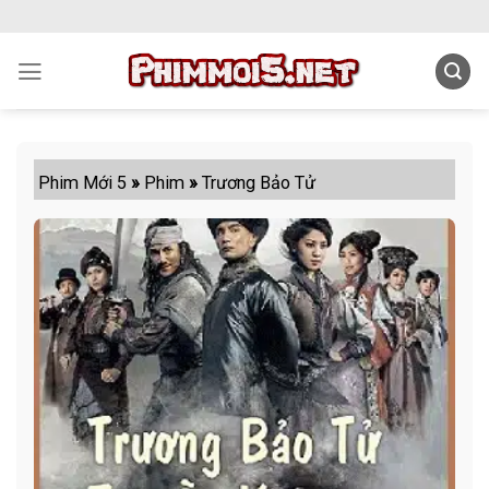
Skip
to
content
Phim Mới 5
»
Phim
»
Trương Bảo Tử