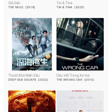
Già Gân
Tin & Tina
THE MULE (2018)
TIN & TINA (2023)
Thoát Khỏi Biển Sâu
Dấu Vết Trong Xe Hơi
DEEP SEA ESCAPE (2022)
THE WRONG CAR (2016)