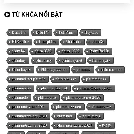
TỪ KHÓA NỔI BẬT
BanhTV
BiluTV
FullPhim
HayGhe
HDOnline
Luotphim
MotPhim
phim3s
phim14
phim1080
phim 1080
PhimBatHu
phimhay
phim hay
phimhay.net
Phimhay.tv
Phim hay tv
Phimhaytvv.net
phimmoi
phimmoi.net
phimmoi.net phim lẻ
phimmoi.zzz
phimmoii.zz
phimmoiizz
phimmoiizz.met
phimmoiizz.net 2021
phimmoiz
phimmoizz
phim moizz.net 2020
phim moizz.net 2021
phimmoizz.nett
phimmoizzz
phimmoizzz.net 2020
Phim mới
phim mới z
phim mới zz.net 2020
phim mới zz.net 2021
tvhay