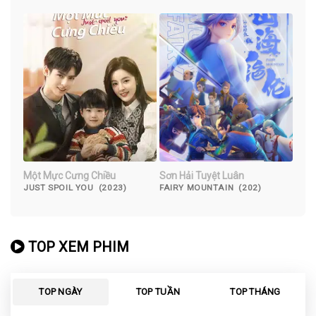
Một Mực Cưng Chiều
Sơn Hải Tuyệt Luân
JUST SPOIL YOU (2023)
FAIRY MOUNTAIN (202)
TOP XEM PHIM
TOP NGÀY
TOP TUẦN
TOP THÁNG