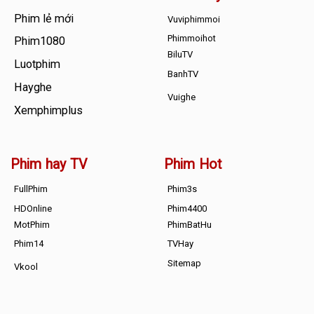
Phim lẻ mới
Vuviphimmoi
Phimmoihot
Phim1080
BiluTV
Luotphim
BanhTV
Hayghe
Vuighe
Xemphimplus
Phim hay TV
Phim Hot
FullPhim
Phim3s
HDOnline
Phim4400
MotPhim
PhimBatHu
Phim14
TVHay
Sitemap
Vkool