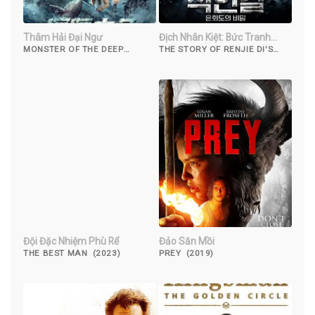
Thâm Hải Đại Ngư
Địch Nhân Kiệt: Bức Tranh
Luân Hồi
MONSTER OF THE DEEP
THE STORY OF RENJIE DI'S
(2023)
REBIRTH PICTURE (2018)
Đội Đặc Nhiệm Phù Rể
Đảo Săn Mồi
THE BEST MAN (2023)
PREY (2019)