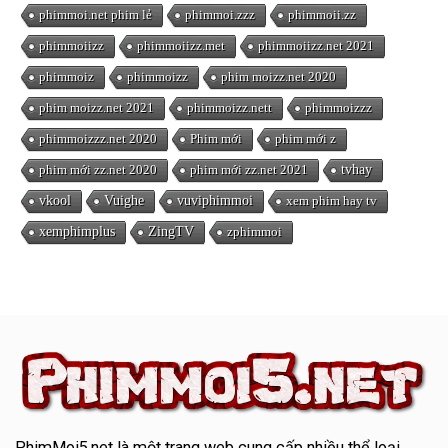
phimmoi.net phim lẻ
phimmoi.zzz
phimmoii.zz
phimmoiizz
phimmoiizz.met
phimmoiizz.net 2021
phimmoiz
phimmoizz
phim moizz.net 2020
phim moizz.net 2021
phimmoizz.nett
phimmoizzz
phimmoizzz.net 2020
Phim mới
phim mới z
phim mới zz.net 2020
phim mới zz.net 2021
tvhay
vkool
Vuighe
vuviphimmoi
xem phim hay tv
xemphimplus
ZingTV
zphimmoi
PhimMoi5.net
là một trang web cung cấp nhiều thể loại