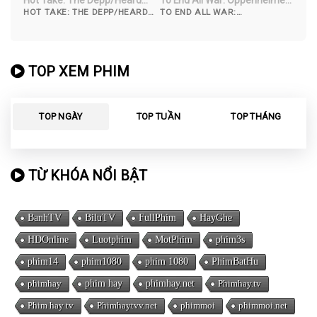
Trial
& the Atomic Bomb
HOT TAKE: THE DEPP/HEARD
TO END ALL WAR:
TRIAL (2022)
OPPENHEIMER & THE ATOMIC
BOMB (2023)
TOP XEM PHIM
TOP NGÀY
TOP TUẦN
TOP THÁNG
TỪ KHÓA NỔI BẬT
BanhTV
BiluTV
FullPhim
HayGhe
HDOnline
Luotphim
MotPhim
phim3s
phim14
phim1080
phim 1080
PhimBatHu
phimhay
phim hay
phimhay.net
Phimhay.tv
Phim hay tv
Phimhaytvv.net
phimmoi
phimmoi.net