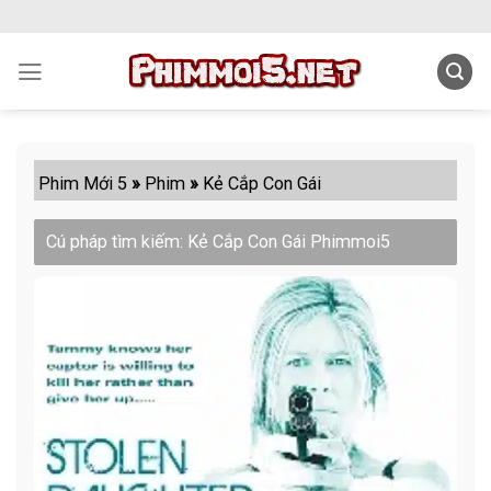
Skip
to
content
Phim Mới 5
»
Phim
»
Kẻ Cắp Con Gái
Cú pháp tìm kiếm: Kẻ Cắp Con Gái Phimmoi5