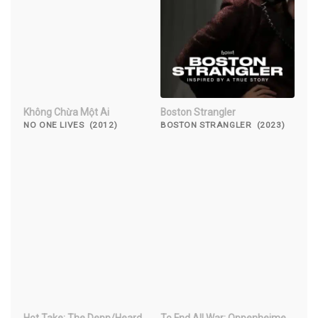
Không Chừa Một Ai
Boston Strangler
NO ONE LIVES (2012)
BOSTON STRANGLER (2023)
Hot Take: The Depp/Heard
To End All War: Oppenheimer