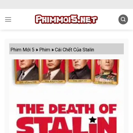
Skip
to
content
Phim Mới 5
»
Phim
»
Cái Chết Của Stalin