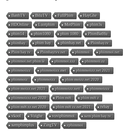
BanhTV
BiluTV
FullPhim
HayGhe
HDOnline
Luotphim
MotPhim
phim3s
phim14
phim1080
phim 1080
PhimBatHu
phimhay
phim hay
phimhay.net
Phimhay.tv
Phim hay tv
Phimhaytvv.net
phimmoi
phimmoi.net
phimmoi.net phim lẻ
phimmoi.zzz
phimmoii.zz
phimmoiizz
phimmoiizz.met
phimmoiizz.net 2021
phimmoiz
phimmoizz
phim moizz.net 2020
phim moizz.net 2021
phimmoizz.nett
phimmoizzz
phimmoizzz.net 2020
Phim mới
phim mới z
phim mới zz.net 2020
phim mới zz.net 2021
tvhay
vkool
Vuighe
vuviphimmoi
xem phim hay tv
xemphimplus
ZingTV
zphimmoi