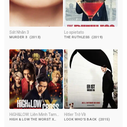
Sát Nhân 3
Lo spietato
MURDER 3 (2013)
THE RUTHLESS (2019)
HiGH&LOW: Liên Minh Tam
Hitler Trở Về
Trung
HIGH & LOW THE WORST X
LOOK WHO'S BACK (2015)
(2022)