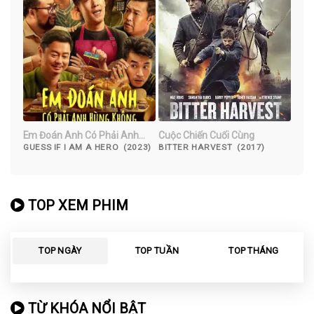
Em Đoán Anh Có Phải Anh
Cuộc Chiến Cuối Cùng
Hùng Không
GUESS IF I AM A HERO (2023)
BITTER HARVEST (2017)
TOP XEM PHIM
TOP NGÀY
TOP TUẦN
TOP THÁNG
TỪ KHÓA NỔI BẬT