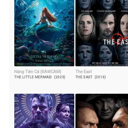
Nàng Tiên Cá (RAWCAM)
The East
THE LITTLE MERMAID (2023)
THE EAST (2013)