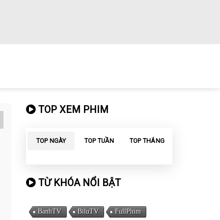
TOP XEM PHIM
TOP NGÀY
TOP TUẦN
TOP THÁNG
TỪ KHÓA NỔI BẬT
BanhTV
BiluTV
FullPhim