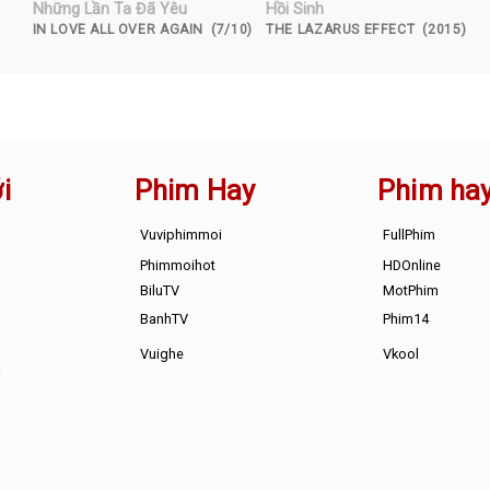
Những Lần Ta Đã Yêu
Hồi Sinh
IN LOVE ALL OVER AGAIN (7/10)
THE LAZARUS EFFECT (2015)
i
Phim Hay
Phim ha
Vuviphimmoi
FullPhim
Phimmoihot
HDOnline
BiluTV
MotPhim
BanhTV
Phim14
Vuighe
Vkool
s