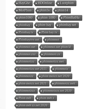
HayGhe
HDOnline
Luotphim
MotPhim
phim3s
phim14
phim1080
phim 1080
PhimBatHu
phimhay
phim hay
phimhay.net
Phimhay.tv
Phim hay tv
Phimhaytvv.net
phimmoi
phimmoi.net
phimmoi.net phim lẻ
phimmoi.zzz
phimmoii.zz
phimmoiizz
phimmoiizz.met
phimmoiizz.net 2021
phimmoiz
phimmoizz
phim moizz.net 2020
phim moizz.net 2021
phimmoizz.nett
phimmoizzz
phimmoizzz.net 2020
Phim mới
phim mới z
phim mới zz.net 2020