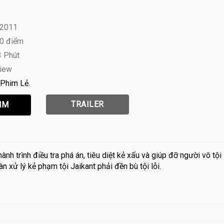
 2011
10 điểm
3 Phút
view
Phim Lẻ
TRAILER
hành trình điều tra phá án, tiêu diệt kẻ xấu và giúp đỡ người vô tội
àn xử lý kẻ phạm tội Jaikant phải đền bù tội lỗi.