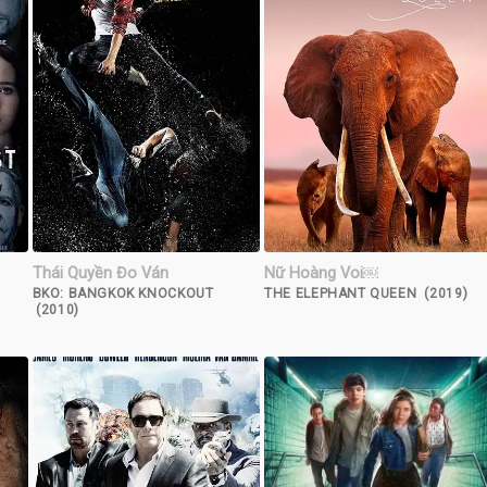
Thái Quyền Đo Ván
Nữ Hoàng Voi￼
BKO: BANGKOK KNOCKOUT
THE ELEPHANT QUEEN (2019)
(2010)