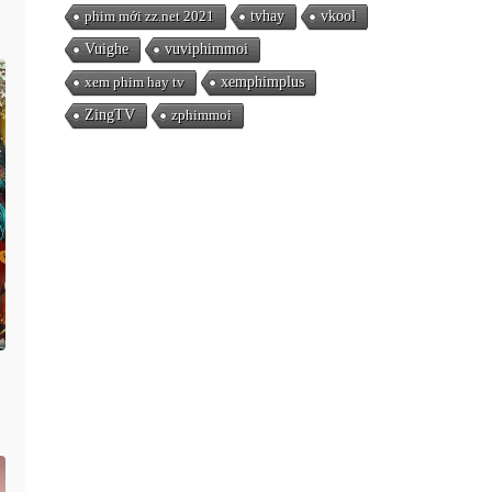
phim mới zz.net 2021
tvhay
vkool
Vuighe
vuviphimmoi
xem phim hay tv
xemphimplus
ZingTV
zphimmoi