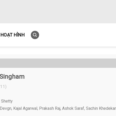
HOẠT HÌNH
 Singham
11)
 Shetty
Devgn, Kajal Agarwal, Prakash Raj, Ashok Saraf, Sachin Khedekar