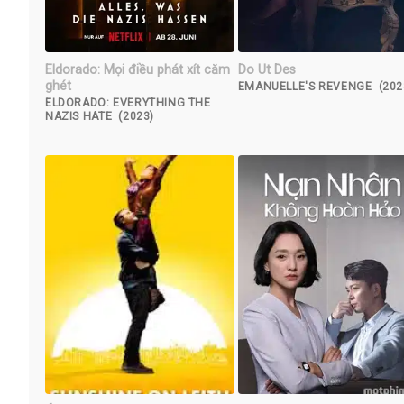
Eldorado: Mọi điều phát xít căm
Do Ut Des
ghét
EMANUELLE'S REVENGE (202
ELDORADO: EVERYTHING THE
NAZIS HATE (2023)