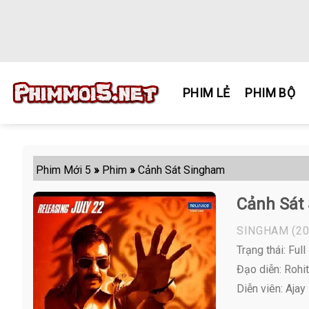
Skip
to
content
PHIM LẺ
PHIM BỘ
Phim Mới 5
»
Phim
»
Cảnh Sát Singham
Cảnh Sát
SINGHAM
(20
Trạng thái: Full
Đạo diễn: Rohit
Diễn viên:
Ajay 
,...