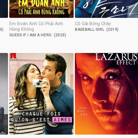
Em Đoán Anh Có Phải Anh
Cô Gái Bóng Chày
Hùng Không
3)
BASEBALL GIRL (2019)
GUESS IF I AM A HERO (2023)