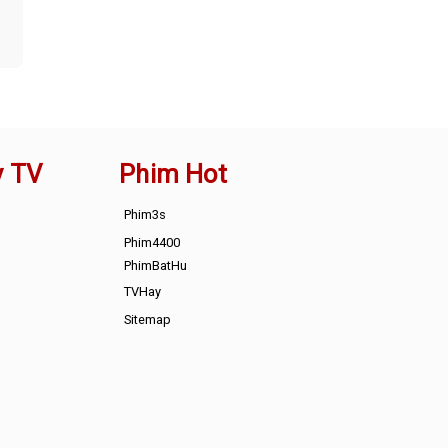
y TV
Phim Hot
Phim3s
Phim4400
PhimBatHu
TVHay
Sitemap