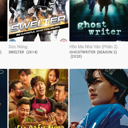
Sức Nóng
Hồn Ma Nhà Văn (Phần 2)
)
SWELTER (2014)
GHOSTWRITER (SEASON 2)
(2020)