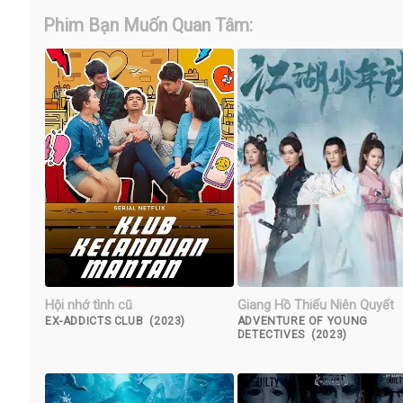
Phim Bạn Muốn Quan Tâm:
Hội nhớ tình cũ
Giang Hồ Thiếu Niên Quyết
EX-ADDICTS CLUB (2023)
ADVENTURE OF YOUNG
DETECTIVES (2023)