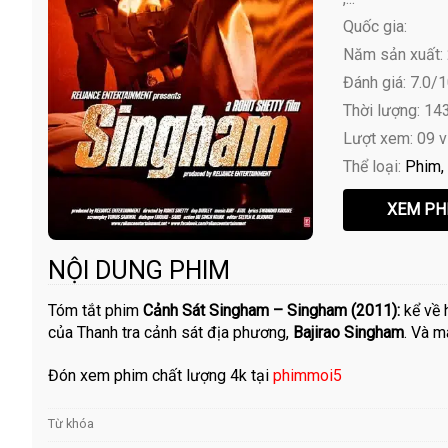
Quốc gia:
Năm sản xuất:
Đánh giá: 7.0/
Thời lượng: 14
Lượt xem: 09 
Thể loại:
Phim
NỘI DUNG PHIM
Tóm tắt phim
Cảnh Sát Singham – Singham (2011):
kể về 
của Thanh tra cảnh sát địa phương,
Bajirao Singham
. Và m
Đón xem phim chất lượng 4k tại
phimmoi5
Từ khóa