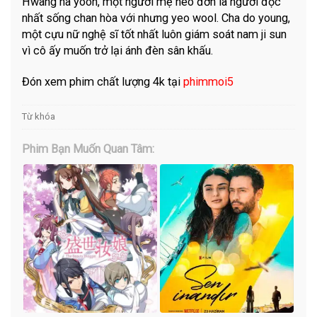
Hwang na yoon, một người mẹ neo đơn là người độc
nhất sống chan hòa với nhưng yeo wool. Cha do young,
một cựu nữ nghệ sĩ tốt nhất luôn giám soát nam ji sun
vì cô ấy muốn trở lại ánh đèn sân khấu.
Đón xem phim chất lượng 4k tại
phimmoi5
Từ khóa
Phim Bạn Muốn Quan Tâm: