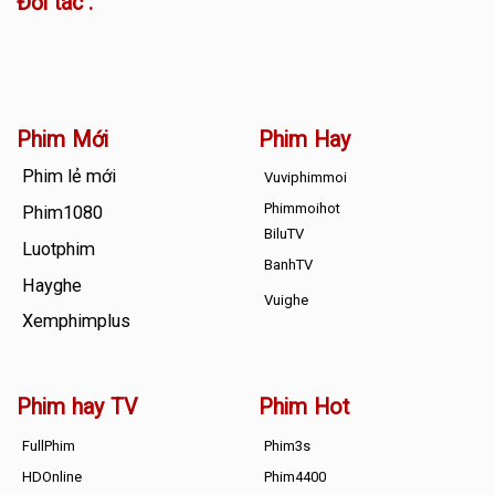
Đối tác :
Phim Mới
Phim Hay
Phim lẻ mới
Vuviphimmoi
Phimmoihot
Phim1080
BiluTV
Luotphim
BanhTV
Hayghe
Vuighe
Xemphimplus
Phim hay TV
Phim Hot
FullPhim
Phim3s
HDOnline
Phim4400