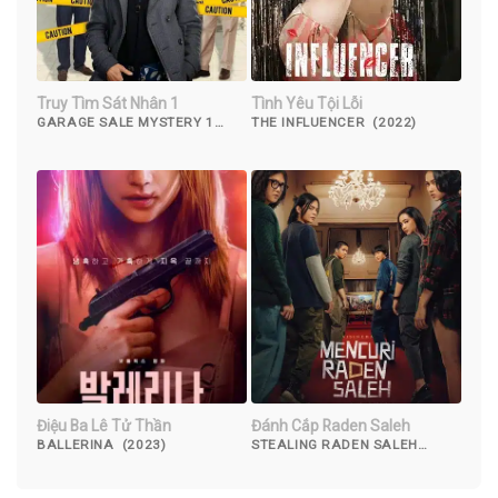
Truy Tìm Sát Nhân 1
Tình Yêu Tội Lỗi
GARAGE SALE MYSTERY 1
THE INFLUENCER (2022)
(2013)
Điệu Ba Lê Tử Thần
Đánh Cắp Raden Saleh
BALLERINA (2023)
STEALING RADEN SALEH
(2022)