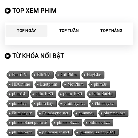
TOP XEM PHIM
TOP NGÀY
TOP TUẦN
TOP THÁNG
TỪ KHÓA NỔI BẬT
BanhTV
BiluTV
FullPhim
HayGhe
HDOnline
Luotphim
MotPhim
phim3s
phim14
phim1080
phim 1080
PhimBatHu
phimhay
phim hay
phimhay.net
Phimhay.tv
Phim hay tv
Phimhaytvv.net
phimmoi
phimmoi.net
phimmoi.net phim lẻ
phimmoi.zzz
phimmoii.zz
phimmoiizz
phimmoiizz.met
phimmoiizz.net 2021