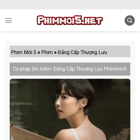
Skip
to
content
Phim Mới 5
»
Phim
»
Đẳng Cấp Thượng Lưu
Cú pháp tìm kiếm: Đẳng Cấp Thượng Lưu Phimmoi5