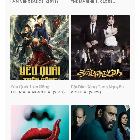
I AM VENGEANCE (2018)
THE MARINE 6: CLOSE
QUARTERS (2018)
Yêu Quái Trên Sông
Đội Đặc Công Cung Nguyên
THE RIVER MONSTER (2019)
ROUTER (2023)