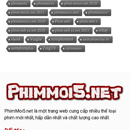
phimmoiz
phimmoizz
phim moizz.net 2020
phim moizz.net 2021
phimmoizz.nett
phimmoizzz
phimmoizzz.net 2020
Phim mới
phim mới z
phim mới zz.net 2020
phim mới zz.net 2021
tvhay
vkool
Vuighe
vuviphimmoi
xem phim hay tv
xemphimplus
ZingTV
zphimmoi
PhimMoi5.net
là một trang web cung cấp nhiều thể loại
phim mới nhất, hấp dẫn nhất và chất lượng cao nhất.