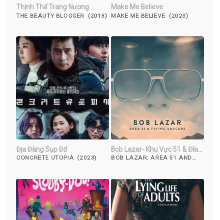
Thịnh Thế Trang Nương
Make Me Believe
THE BEAUTY BLOGGER (2018)
MAKE ME BELIEVE (2023)
Địa Đàng Sụp Đổ
Bob Lazar- Khu Vực 51 & Đĩa
Bay
CONCRETE UTOPIA (2023)
BOB LAZAR: AREA 51 AND
FLYING SAUCERS (2018)