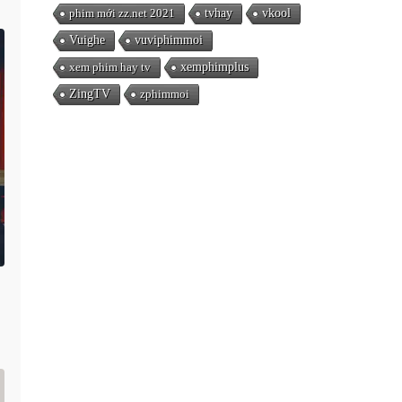
phim mới zz.net 2021
tvhay
vkool
Vuighe
vuviphimmoi
xem phim hay tv
xemphimplus
ZingTV
zphimmoi