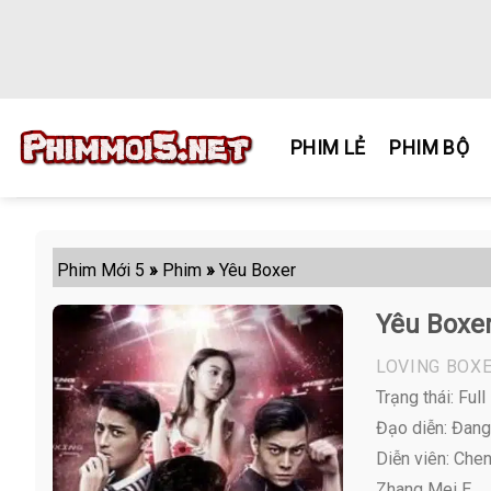
Skip
to
content
PHIM LẺ
PHIM BỘ
Phim Mới 5
»
Phim
»
Yêu Boxer
Yêu Boxe
LOVING BOX
Trạng thái: Full
Đạo diễn: Đang
Diễn viên:
Chen 
Zhang Mei E ,...