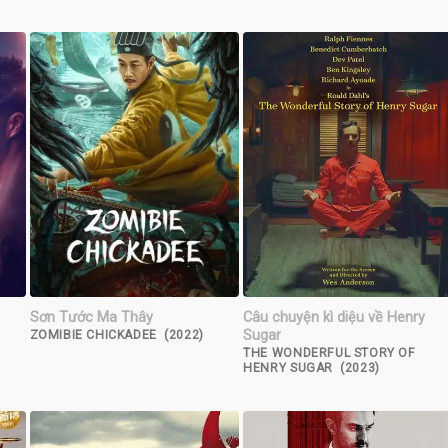
Sơn Tước Ma Thây
Câu chuyện kì diệu về Henry
Sugar
ZOMIBIE CHICKADEE (2022)
THE WONDERFUL STORY OF
HENRY SUGAR (2023)