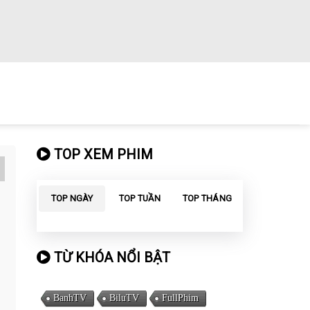
TOP XEM PHIM
TOP NGÀY
TOP TUẦN
TOP THÁNG
TỪ KHÓA NỔI BẬT
BanhTV
BiluTV
FullPhim