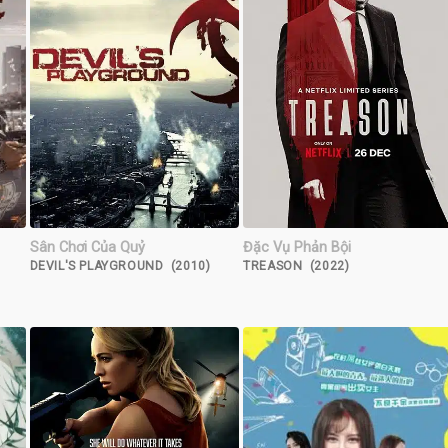
Sân Chơi Của Quỷ
Đặc Vụ Phản Bội
DEVIL'S PLAYGROUND (2010)
TREASON (2022)