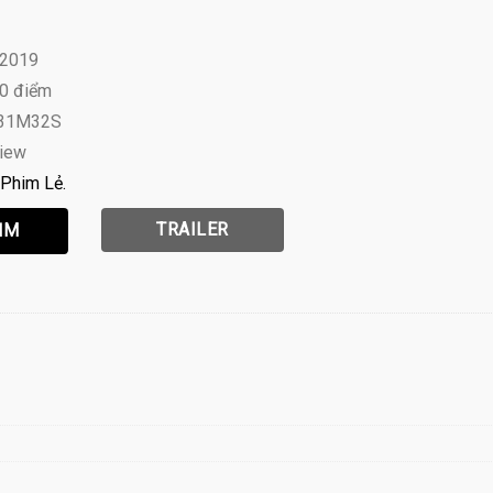
 2019
10 điểm
H31M32S
view
Phim Lẻ
TRAILER