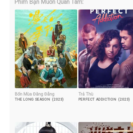
Phim Bạn Muốn Quan Tâm:
Bốn Mùa Đằng Đẵng
Trả Thù
THE LONG SEASON (2023)
PERFECT ADDICTION (2023)