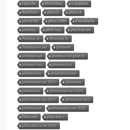
HayGhe
HDOnline
Luotphim
MotPhim
phim3s
phim14
phim1080
phim 1080
PhimBatHu
phimhay
phim hay
phimhay.net
Phimhay.tv
Phim hay tv
Phimhaytvv.net
phimmoi
phimmoi.net
phimmoi.net phim lẻ
phimmoi.zzz
phimmoii.zz
phimmoiizz
phimmoiizz.met
phimmoiizz.net 2021
phimmoiz
phimmoizz
phim moizz.net 2020
phim moizz.net 2021
phimmoizz.nett
phimmoizzz
phimmoizzz.net 2020
Phim mới
phim mới z
phim mới zz.net 2020