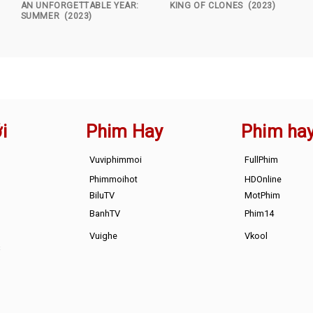
AN UNFORGETTABLE YEAR:
KING OF CLONES (2023)
SUMMER (2023)
i
Phim Hay
Phim ha
Vuviphimmoi
FullPhim
Phimmoihot
HDOnline
BiluTV
MotPhim
BanhTV
Phim14
Vuighe
Vkool
s