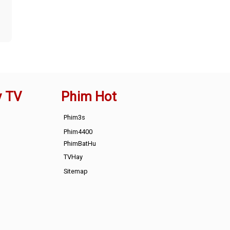
y TV
Phim Hot
Phim3s
Phim4400
PhimBatHu
TVHay
Sitemap