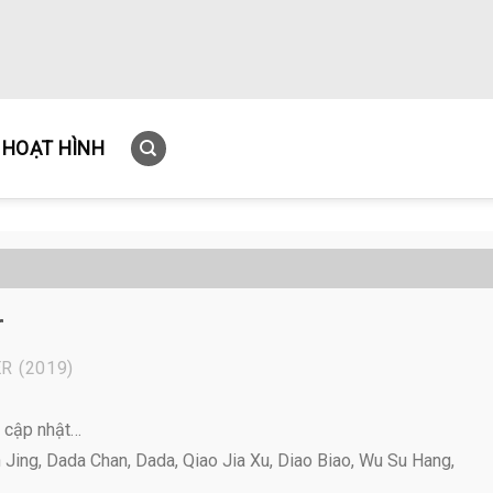
HOẠT HÌNH
r
ER
(2019)
 cập nhật…
Jing, Dada Chan, Dada, Qiao Jia Xu, Diao Biao, Wu Su Hang,