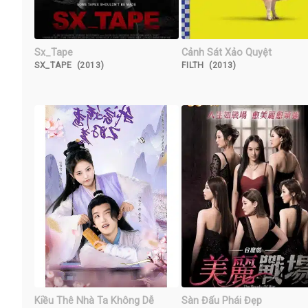
Sx_Tape
Cảnh Sát Xảo Quyệt
SX_TAPE (2013)
FILTH (2013)
Kiều Thê Nhà Ta Không Dễ
Sàn Đấu Phái Đẹp