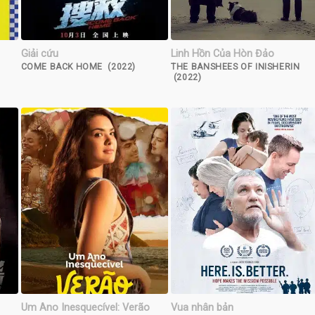
Giải cứu
Linh Hồn Của Hòn Đảo
COME BACK HOME (2022)
THE BANSHEES OF INISHERIN
(2022)
Um Ano Inesquecível: Verão
Vua nhân bản