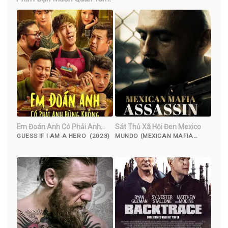
Em Đoán Anh Có Phải Anh
Sát Thủ Xã Hội Đen Mexico
Hùng Không
GUESS IF I AM A HERO (2023)
MUNDO (MEXICAN MAFIA
ASSASSIN) (2018)