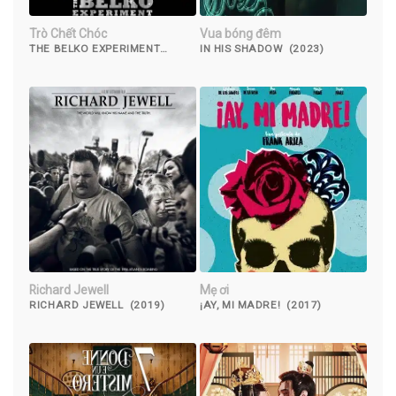
Trò Chết Chóc
Vua bóng đêm
THE BELKO EXPERIMENT
IN HIS SHADOW (2023)
(2016)
Richard Jewell
Mẹ ơi
RICHARD JEWELL (2019)
¡AY, MI MADRE! (2017)