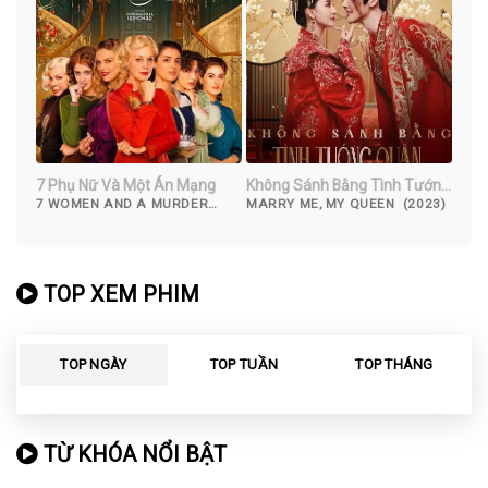
7 Phụ Nữ Và Một Án Mạng
Không Sánh Bằng Tình Tướng
Quân
7 WOMEN AND A MURDER
MARRY ME, MY QUEEN (2023)
(2022)
TOP XEM PHIM
TOP NGÀY
TOP TUẦN
TOP THÁNG
TỪ KHÓA NỔI BẬT