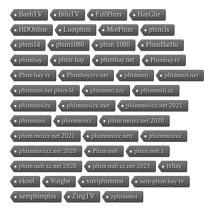
BanhTV
BiluTV
FullPhim
HayGhe
HDOnline
Luotphim
MotPhim
phim3s
phim14
phim1080
phim 1080
PhimBatHu
phimhay
phim hay
phimhay.net
Phimhay.tv
Phim hay tv
Phimhaytvv.net
phimmoi
phimmoi.net
phimmoi.net phim lẻ
phimmoi.zzz
phimmoii.zz
phimmoiizz
phimmoiizz.met
phimmoiizz.net 2021
phimmoiz
phimmoizz
phim moizz.net 2020
phim moizz.net 2021
phimmoizz.nett
phimmoizzz
phimmoizzz.net 2020
Phim mới
phim mới z
phim mới zz.net 2020
phim mới zz.net 2021
tvhay
vkool
Vuighe
vuviphimmoi
xem phim hay tv
xemphimplus
ZingTV
zphimmoi