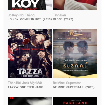
Jo Koy- Nói Thẳng
Tình Bạn
JO KOY: COMIN’ IN HOT (2019)
CLOSE (2022)
Thần Bài: Jack Một Mắt
Be Mine. Superstar
TAZZA: ONE EYED JACK
BE MINE. SUPERSTAR (2023)
(2019)