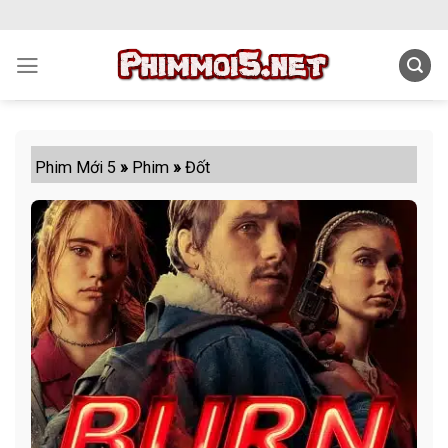
Skip
to
content
Phim Mới 5
»
Phim
»
Đốt