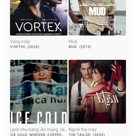
Vòng xoáy
Mud
VORTEX (2023)
MUD (2013)
Lạnh như băng: Án mạng, cà
Người thợ may
phê và Jessica Wongso
ICE COLD: MURDER, COFFEE
THE TAILOR (2023)