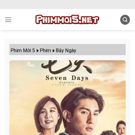
Skip
to
content
Phim Mới 5
»
Phim
»
Bảy Ngày