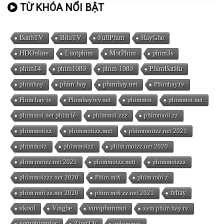
TỪ KHÓA NỔI BẬT
BanhTV
BiluTV
FullPhim
HayGhe
HDOnline
Luotphim
MotPhim
phim3s
phim14
phim1080
phim 1080
PhimBatHu
phimhay
phim hay
phimhay.net
Phimhay.tv
Phim hay tv
Phimhaytvv.net
phimmoi
phimmoi.net
phimmoi.net phim lẻ
phimmoi.zzz
phimmoii.zz
phimmoiizz
phimmoiizz.met
phimmoiizz.net 2021
phimmoiz
phimmoizz
phim moizz.net 2020
phim moizz.net 2021
phimmoizz.nett
phimmoizzz
phimmoizzz.net 2020
Phim mới
phim mới z
phim mới zz.net 2020
phim mới zz.net 2021
tvhay
vkool
Vuighe
vuviphimmoi
xem phim hay tv
xemphimplus
ZingTV
zphimmoi