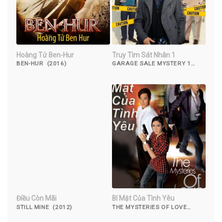
Hoàng Tử Ben-Hur
Truy Tìm Sát Nhân 1
BEN-HUR (2016)
GARAGE SALE MYSTERY 1
(2013)
Điều Còn Mãi
Bí Mật Của Tình Yêu
STILL MINE (2012)
THE MYSTERIES OF LOVE
(2010)