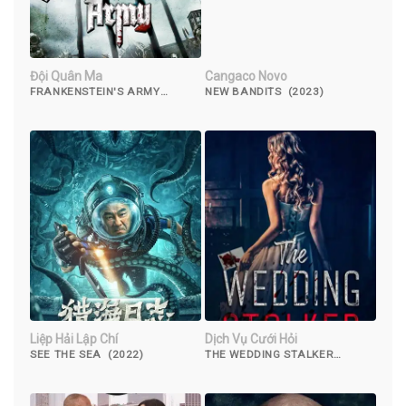
Đội Quân Ma
Cangaco Novo
FRANKENSTEIN'S ARMY
NEW BANDITS (2023)
(2013)
Liệp Hải Lập Chí
Dịch Vụ Cưới Hỏi
SEE THE SEA (2022)
THE WEDDING STALKER
(2017)