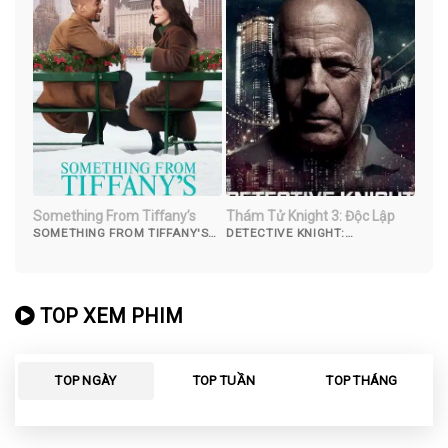
Something From Tiffany’s
Thám Tử Knight 3: Độc Lập
SOMETHING FROM TIFFANY'S
DETECTIVE KNIGHT:
(2022)
INDEPENDENCE (2023)
TOP XEM PHIM
TOP NGÀY
TOP TUẦN
TOP THÁNG