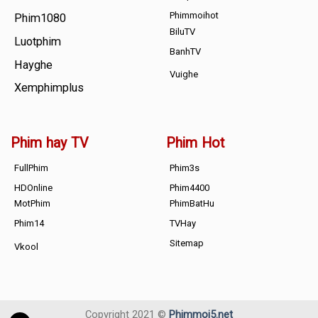
Phimmoihot
Phim1080
BiluTV
Luotphim
BanhTV
Hayghe
Vuighe
Xemphimplus
Phim hay TV
Phim Hot
FullPhim
Phim3s
HDOnline
Phim4400
MotPhim
PhimBatHu
Phim14
TVHay
Sitemap
Vkool
Copyright 2021 ©
Phimmoi5.net