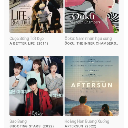
Cuộc Sống Tốt Đẹp
Ōoku: Nam nhân hậu cung
A BETTER LIFE (2011)
ŌOKU: THE INNER CHAMBERS
(2023)
Sao Băng
Hoàng Hôn Buông Xuống
SHOOTING STARS (2022)
AFTERSUN (2022)