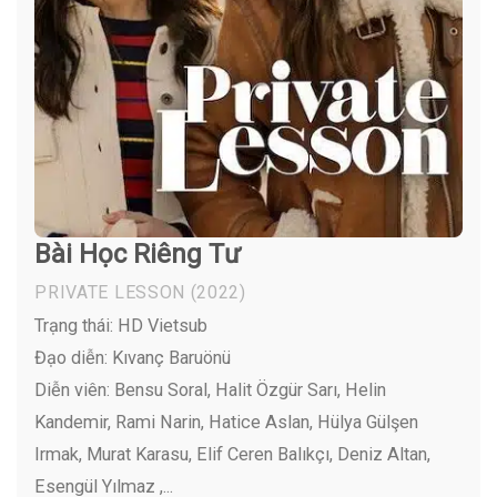
Bài Học Riêng Tư
PRIVATE LESSON
(2022)
Trạng thái: HD Vietsub
Đạo diễn: Kıvanç Baruönü
Diễn viên:
Bensu Soral, Halit Özgür Sarı, Helin
Kandemir, Rami Narin, Hatice Aslan, Hülya Gülşen
Irmak, Murat Karasu, Elif Ceren Balıkçı, Deniz Altan,
Esengül Yılmaz ,...