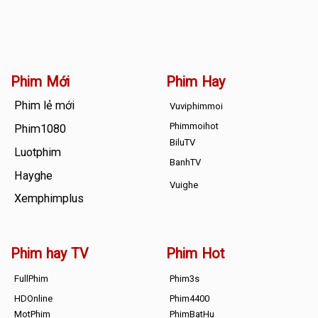
Phim Mới
Phim Hay
Phim lẻ mới
Vuviphimmoi
Phimmoihot
Phim1080
BiluTV
Luotphim
BanhTV
Hayghe
Vuighe
Xemphimplus
Phim hay TV
Phim Hot
FullPhim
Phim3s
HDOnline
Phim4400
MotPhim
PhimBatHu