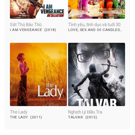
Sát Thủ Báo Thù
Tình yêu, tình dục và tuổi 30
I AM VENGEANCE (2018)
LOVE, SEX AND 30 CANDLES
(2023)
The Lady
Nghịch Lý Điều Tra
THE LADY (2011)
TALVAR (2015)