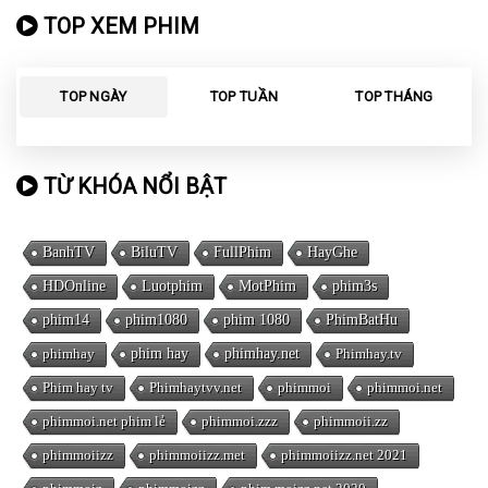
TOP XEM PHIM
TOP NGÀY
TOP TUẦN
TOP THÁNG
TỪ KHÓA NỔI BẬT
BanhTV
BiluTV
FullPhim
HayGhe
HDOnline
Luotphim
MotPhim
phim3s
phim14
phim1080
phim 1080
PhimBatHu
phimhay
phim hay
phimhay.net
Phimhay.tv
Phim hay tv
Phimhaytvv.net
phimmoi
phimmoi.net
phimmoi.net phim lẻ
phimmoi.zzz
phimmoii.zz
phimmoiizz
phimmoiizz.met
phimmoiizz.net 2021