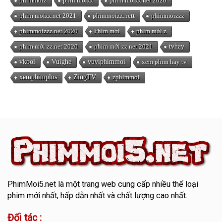
phimmoiz
phimmoizz
phim moizz.net 2020
phim moizz.net 2021
phimmoizz.nett
phimmoizzz
phimmoizzz.net 2020
Phim mới
phim mới z
phim mới zz.net 2020
phim mới zz.net 2021
tvhay
vkool
Vuighe
vuviphimmoi
xem phim hay tv
xemphimplus
ZingTV
zphimmoi
PhimMoi5.net
là một trang web cung cấp nhiều thể loại
phim mới nhất, hấp dẫn nhất và chất lượng cao nhất.
Đối tác :