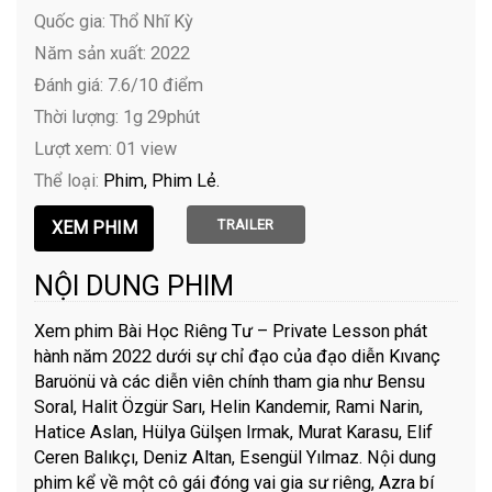
Quốc gia: Thổ Nhĩ Kỳ
Năm sản xuất: 2022
Đánh giá: 7.6/10 điểm
Thời lượng: 1g 29phút
Lượt xem: 01 view
Thể loại:
Phim
Phim Lẻ
TRAILER
NỘI DUNG PHIM
Xem phim Bài Học Riêng Tư – Private Lesson phát
hành năm 2022 dưới sự chỉ đạo của đạo diễn Kıvanç
Baruönü và các diễn viên chính tham gia như Bensu
Soral, Halit Özgür Sarı, Helin Kandemir, Rami Narin,
Hatice Aslan, Hülya Gülşen Irmak, Murat Karasu, Elif
Ceren Balıkçı, Deniz Altan, Esengül Yılmaz. Nội dung
phim kể về một cô gái đóng vai gia sư riêng, Azra bí