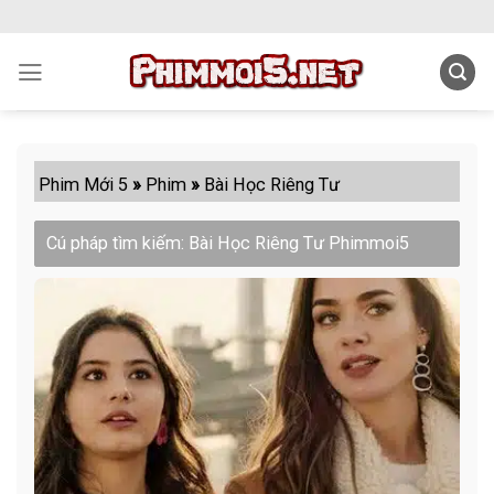
Skip
to
content
Phim Mới 5
»
Phim
»
Bài Học Riêng Tư
Cú pháp tìm kiếm: Bài Học Riêng Tư Phimmoi5