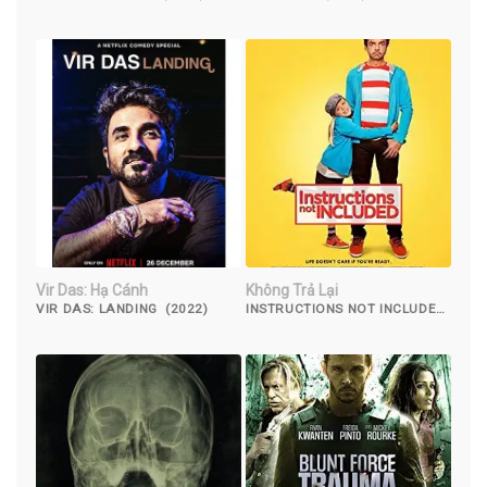
Vir Das: Hạ Cánh
Không Trả Lại
VIR DAS: LANDING (2022)
INSTRUCTIONS NOT INCLUDED
(2013)