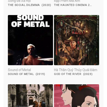
Song Đề Xã Hội
Rạp Phim Ma Ám
THE SOCIAL DILEMMA (2020)
THE HAUNTED CINEMA 2
(2017)
Sound of Metal
Hà Thần Quỷ Thủy Quái Đàm
SOUND OF METAL (2019)
GOD OF THE RIVER (2023)