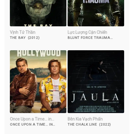
Vịnh Tử Thần
Lực Lượng Cận Chiến
THE BAY (2012)
BLUNT FORCE TRAUMA
(2015)
Once Upon a Time… in
Bên Kia Vạch Phấn
Hollywood
ONCE UPON A TIME… IN
THE CHALK LINE (2022)
HOLLYWOOD (2019)