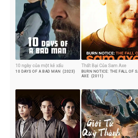
10 ngày của một kẻ xấu
Thất Bại Của Sam Axe
10 DAYS OF A BAD MAN (2023)
BURN NOTICE: THE FALL OF 
AXE (2011)