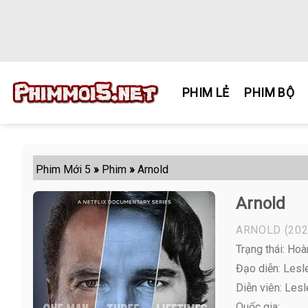
Skip
to
content
PHIM LẺ
PHIM BỘ
Phim Mới 5
»
Phim
»
Arnold
Arnold
ARNOLD
(202
Trạng thái: Hoà
Đạo diễn: Lesl
Diễn viên:
Lesley
Quốc gia: