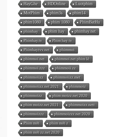
HayGhe
HDOnline
Luotphim
MotPhim
phim3s
phim14
phim1080
phim 1080
PhimBatHu
phimhay
phim hay
phimhay.net
Phimhay.tv
Phim hay tv
Phimhaytvv.net
phimmoi
phimmoi.net
phimmoi.net phim lẻ
phimmoi.zzz
phimmoii.zz
phimmoiizz
phimmoiizz.met
phimmoiizz.net 2021
phimmoiz
phimmoizz
phim moizz.net 2020
phim moizz.net 2021
phimmoizz.nett
phimmoizzz
phimmoizzz.net 2020
Phim mới
phim mới z
phim mới zz.net 2020