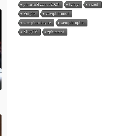
phim mới zz.net 2021
tvhay
vkool
Vuighe
vuviphimmoi
xem phim hay tv
xemphimplus
ZingTV
zphimmoi