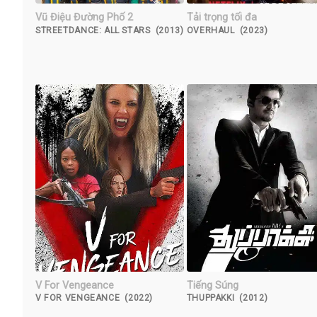
Vũ Điệu Đường Phố 2
Tải trọng tối đa
STREETDANCE: ALL STARS (2013)
OVERHAUL (2023)
V For Vengeance
Tiếng Súng
V FOR VENGEANCE (2022)
THUPPAKKI (2012)