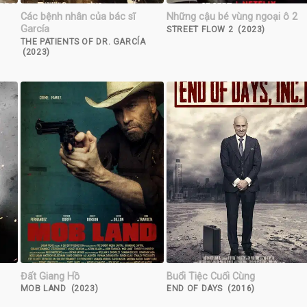
Các bệnh nhân của bác sĩ
Những cậu bé vùng ngoại ô 2
García
STREET FLOW 2 (2023)
THE PATIENTS OF DR. GARCÍA
(2023)
Đất Giang Hồ
Buổi Tiệc Cuối Cùng
MOB LAND (2023)
END OF DAYS (2016)