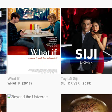
What If
Tay Lái Siji
WHAT IF (2013)
SIJI: DRIVER (2018)