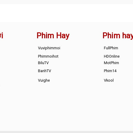
i
Phim Hay
Phim ha
Vuviphimmoi
FullPhim
Phimmoihot
HDOnline
BiluTV
MotPhim
BanhTV
Phim14
Vuighe
Vkool
s