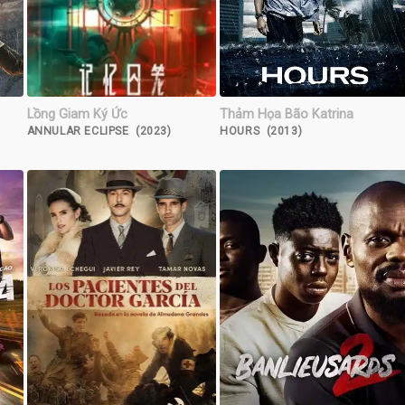
Lồng Giam Ký Ức
Thảm Họa Bão Katrina
ANNULAR ECLIPSE (2023)
HOURS (2013)