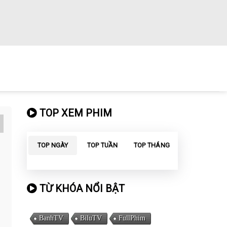
TOP XEM PHIM
TOP NGÀY
TOP TUẦN
TOP THÁNG
TỪ KHÓA NỔI BẬT
BanhTV
BiluTV
FullPhim