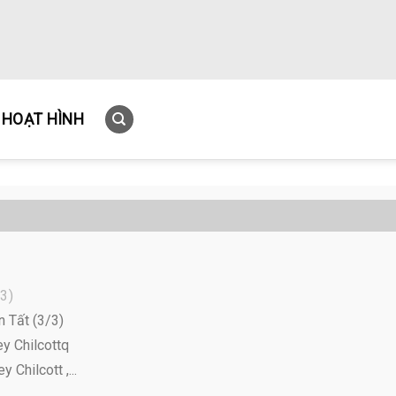
HOẠT HÌNH
3)
n Tất (3/3)
ey Chilcottq
 Chilcott ,...