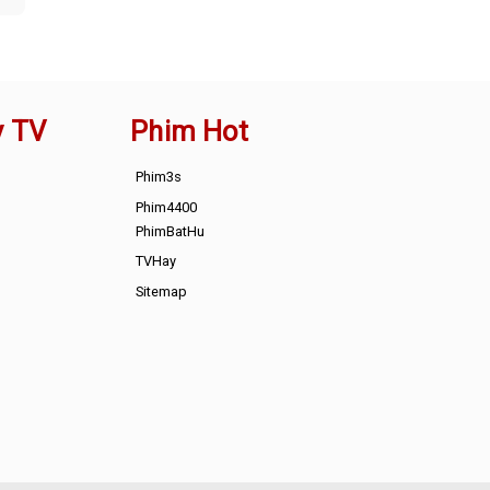
y TV
Phim Hot
Phim3s
Phim4400
PhimBatHu
TVHay
Sitemap