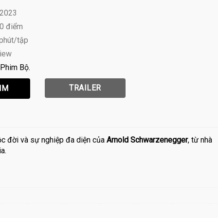
 2023
10 điểm
 phút/tập
view
Phim Bộ
TRAILER
ộc đời và sự nghiệp đa diện của
Arnold Schwarzenegger
, từ nhà
a.