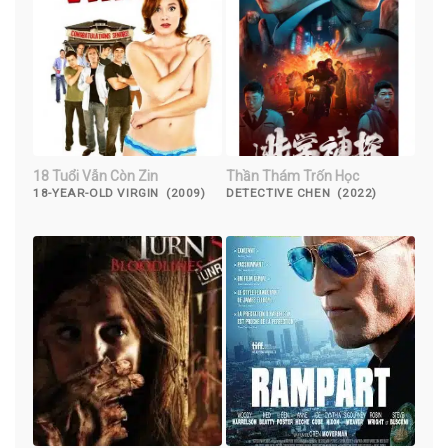
18 Tuổi Vẫn Còn Zin
Thần Thám Trốn Học
18-YEAR-OLD VIRGIN (2009)
DETECTIVE CHEN (2022)