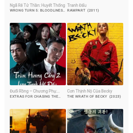
Ngã Rẽ Tử Thần: Huyết Thống
Tranh Đấu
WRONG TURN 5: BLOODLINES
RAMPART (2011)
(2012)
Đuổi Rồng – Chương Phụ:
Cơn Thịnh Nộ Của Becky
Nhập Long Đấu Hổ
EXTRAS FOR CHASING THE
THE WRATH OF BECKY (2023)
DRAGON (2023)