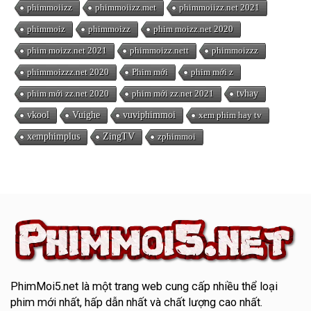
phimmoiizz
phimmoiizz.met
phimmoiizz.net 2021
phimmoiz
phimmoizz
phim moizz.net 2020
phim moizz.net 2021
phimmoizz.nett
phimmoizzz
phimmoizzz.net 2020
Phim mới
phim mới z
phim mới zz.net 2020
phim mới zz.net 2021
tvhay
vkool
Vuighe
vuviphimmoi
xem phim hay tv
xemphimplus
ZingTV
zphimmoi
PhimMoi5.net
là một trang web cung cấp nhiều thể loại
phim mới nhất, hấp dẫn nhất và chất lượng cao nhất.