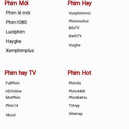
Phim Mới
Phim Hay
Phim lẻ mới
Vuviphimmoi
Phimmoihot
Phim1080
BiluTV
Luotphim
BanhTV
Hayghe
Vuighe
Xemphimplus
Phim hay TV
Phim Hot
FullPhim
Phim3s
HDOnline
Phim4400
MotPhim
PhimBatHu
Phim14
TVHay
Sitemap
Vkool