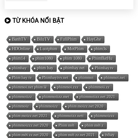
TỪ KHÓA NỔI BẬT
BanhTV
BiluTV
FullPhim
HayGhe
HDOnline
Luotphim
MotPhim
phim3s
phim14
phim1080
phim 1080
PhimBatHu
phimhay
phim hay
phimhay.net
Phimhay.tv
Phim hay tv
Phimhaytvv.net
phimmoi
phimmoi.net
phimmoi.net phim lẻ
phimmoi.zzz
phimmoii.zz
phimmoiizz
phimmoiizz.met
phimmoiizz.net 2021
phimmoiz
phimmoizz
phim moizz.net 2020
phim moizz.net 2021
phimmoizz.nett
phimmoizzz
phimmoizzz.net 2020
Phim mới
phim mới z
phim mới zz.net 2020
phim mới zz.net 2021
tvhay