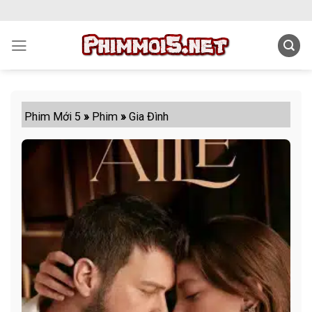
Skip
to
content
Phim Mới 5
»
Phim
»
Gia Đình