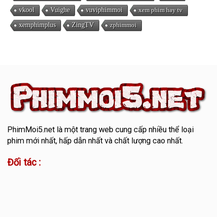
vkool
Vuighe
vuviphimmoi
xem phim hay tv
xemphimplus
ZingTV
zphimmoi
PhimMoi5.net
là một trang web cung cấp nhiều thể loại
phim mới nhất, hấp dẫn nhất và chất lượng cao nhất.
Đối tác :