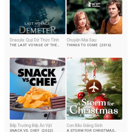
Dracula: Quỷ Dữ Thức Tỉnh
Chuyện Mai Sau
THE LAST VOYAGE OF THE
THINGS TO COME (2016)
DEMETER (2023)
Bếp Trưởng Bếp Ăn Vặt
Cơn Bão Giáng Sinh
SNACK VS. CHEF (2022)
A STORM FOR CHRISTMAS