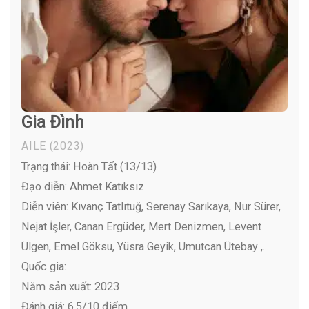
Gia Đình
AILE
(2023)
Trạng thái: Hoàn Tất (13/13)
Đạo diễn: Ahmet Katıksız
Diễn viên:
Kıvanç Tatlıtuğ, Serenay Sarıkaya, Nur Sürer,
Nejat İşler, Canan Ergüder, Mert Denizmen, Levent
Ülgen, Emel Göksu, Yüsra Geyik, Umutcan Ütebay ,...
Quốc gia:
Năm sản xuất: 2023
Đánh giá: 6,5/10 điểm