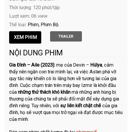
Thời lượng: 120 phút/tập
Lượt xem: 06 view
Thể loại:
Phim
Phim Bộ
TRAILER
NỘI DUNG PHIM
Gia Đình – Aile (2023):
mẹ của Devin –
Hülya
, cảm
thấy nên ngăn con trai mình lại, và việc Aslan phá vỡ
quy tắc này khiến cô lo lắng hơn về tương lai của gia
đình. Cuộc chạm trán trên máy bay Izmir là khởi đầu
của
những thử thách khó khăn
mà những anh hùng bị
thương của chúng ta sẽ phải đối mặt để xây dựng gia
đình riêng. Tuy nhiên, với
sự liên kết chặt chẽ
của gia
đình, họ sẽ vượt qua mọi trở ngại và đạt được mục tiêu
của mình.