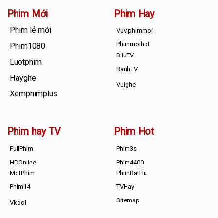
Phim Mới
Phim Hay
Phim lẻ mới
Vuviphimmoi
Phimmoihot
Phim1080
BiluTV
Luotphim
BanhTV
Hayghe
Vuighe
Xemphimplus
Phim hay TV
Phim Hot
FullPhim
Phim3s
HDOnline
Phim4400
MotPhim
PhimBatHu
Phim14
TVHay
Sitemap
Vkool