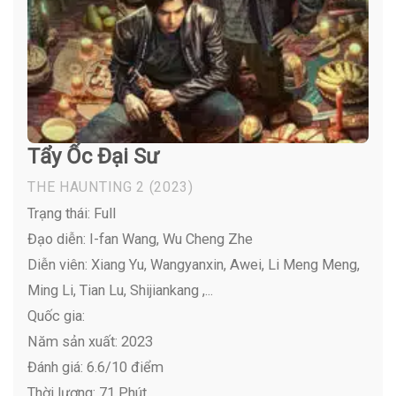
Tẩy Ốc Đại Sư
THE HAUNTING 2
(2023)
Trạng thái: Full
Đạo diễn: I-fan Wang, Wu Cheng Zhe
Diễn viên:
Xiang Yu, Wangyanxin, Awei, Li Meng Meng,
Ming Li, Tian Lu, Shijiankang ,...
Quốc gia:
Năm sản xuất: 2023
Đánh giá: 6.6/10 điểm
Thời lượng: 71 Phút