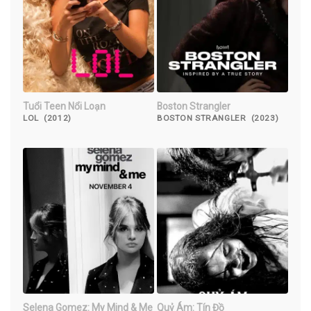
Tuổi Teen Nổi Loạn
Boston Strangler
LOL (2012)
BOSTON STRANGLER (2023)
Selena Gomez: My Mind & Me
Quỷ Ám: Tín Đồ