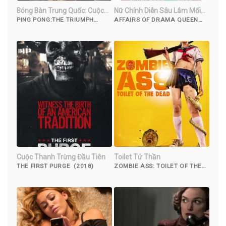
Bóng Bàn Trung Quốc: Cuộc
Nữ Chính Diễn Sâu Lắm Mối
Phản Công
Theo
PING PONG:THE TRIUMPH
AFFAIRS OF DRAMA QUEEN
(2023)
(2022)
Cuộc Thanh Trừng Đầu Tiên
Toilet Tử Thần
THE FIRST PURGE (2018)
ZOMBIE ASS: TOILET OF THE
DEAD (2012)