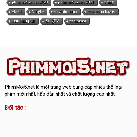
phim mới zz.net 2020
phim mới zz.net 2021
tvhay
vkool
Vuighe
vuviphimmoi
xem phim hay tv
xemphimplus
ZingTV
zphimmoi
PhimMoi5.net
là một trang web cung cấp nhiều thể loại
phim mới nhất, hấp dẫn nhất và chất lượng cao nhất.
Đối tác :