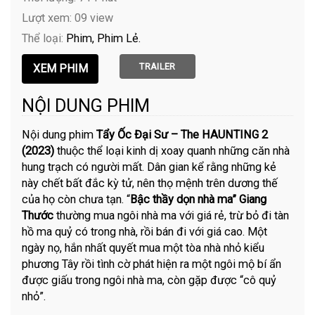
Lượt xem: 09 view
Thể loại:
Phim
Phim Lẻ
TRAILER
NỘI DUNG PHIM
Nội dung phim
Tẩy Ốc Đại Sư – The HAUNTING 2
(2023)
thuộc thể loại kinh dị xoay quanh những căn nhà
hung trạch có người mất. Dân gian kể rằng những kẻ
này chết bất đắc kỳ tử, nên thọ mệnh trên dương thế
của họ còn chưa tạn. “
Bậc thầy dọn nhà ma” Giang
Thước
thường mua ngôi nhà ma với giá rẻ, trừ bỏ đi tàn
hồ ma quỷ có trong nhà, rồi bán đi với giá cao. Một
ngày nọ, hắn nhất quyết mua một tòa nhà nhỏ kiểu
phương Tây rồi tình cờ phát hiện ra một ngôi mộ bí ẩn
được giấu trong ngôi nhà ma, còn gặp được “cô quỷ
nhỏ”.