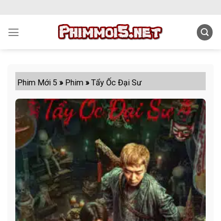
Skip
to
content
Phim Mới 5
»
Phim
»
Tẩy Ốc Đại Sư