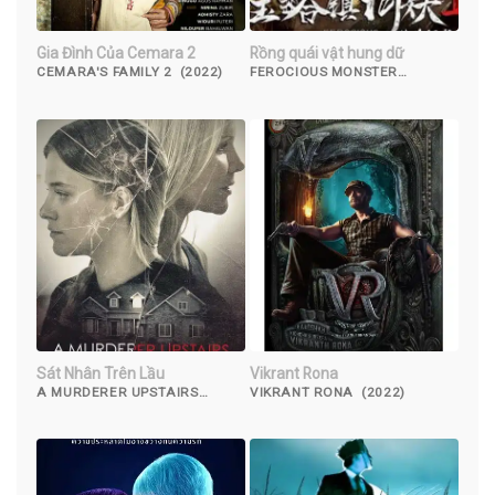
Gia Đình Của Cemara 2
Rồng quái vật hung dữ
CEMARA'S FAMILY 2 (2022)
FEROCIOUS MONSTER
DRAGON (2019)
Sát Nhân Trên Lầu
Vikrant Rona
A MURDERER UPSTAIRS
VIKRANT RONA (2022)
(2017)