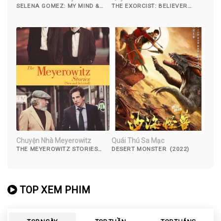
SELENA GOMEZ: MY MIND &
THE EXORCIST: BELIEVER
ME (2022)
(2023)
Chuyện Nhà Meyerowitz
Quái Thú Sa Mạc
THE MEYEROWITZ STORIES
DESERT MONSTER (2022)
(NEW AND SELECTED) (2017)
TOP XEM PHIM