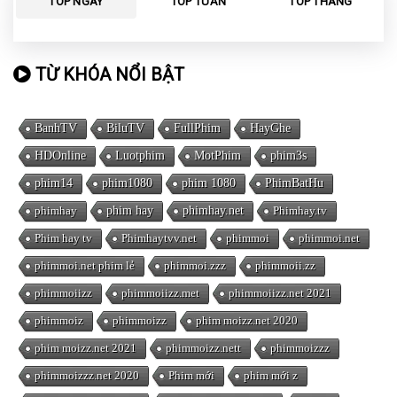
TOP NGÀY
TOP TUẦN
TOP THÁNG
TỪ KHÓA NỔI BẬT
BanhTV
BiluTV
FullPhim
HayGhe
HDOnline
Luotphim
MotPhim
phim3s
phim14
phim1080
phim 1080
PhimBatHu
phimhay
phim hay
phimhay.net
Phimhay.tv
Phim hay tv
Phimhaytvv.net
phimmoi
phimmoi.net
phimmoi.net phim lẻ
phimmoi.zzz
phimmoii.zz
phimmoiizz
phimmoiizz.met
phimmoiizz.net 2021
phimmoiz
phimmoizz
phim moizz.net 2020
phim moizz.net 2021
phimmoizz.nett
phimmoizzz
phimmoizzz.net 2020
Phim mới
phim mới z