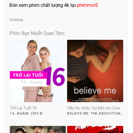
Đón xem phim chất lượng 4k tại
phimmoi5
Từ khóa
Phim Bạn Muốn Quan Tâm:
Trở Lại Tuổi 16
Hãy tin cháu: Vụ bắt cóc Lisa
McVey
16…AGAIN (2014)
BELIEVE ME: THE ABDUCTION
OF LISA MCVEY (2018)