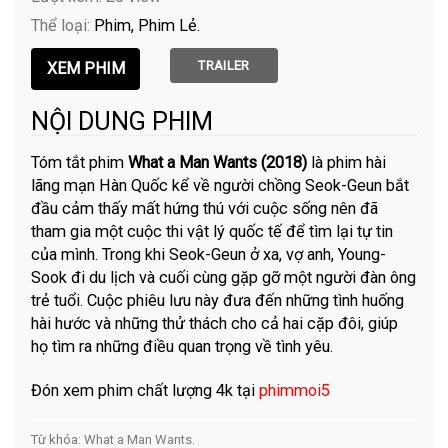
Thể loại:
Phim
Phim Lẻ
TRAILER
NỘI DUNG PHIM
Tóm tắt phim
What a Man Wants (2018)
là phim hài
lãng mạn Hàn Quốc kể về người chồng Seok-Geun bắt
đầu cảm thấy mất hứng thú với cuộc sống nên đã
tham gia một cuộc thi vật lý quốc tế để tìm lại tự tin
của mình. Trong khi Seok-Geun ở xa, vợ anh, Young-
Sook đi du lịch và cuối cùng gặp gỡ một người đàn ông
trẻ tuổi. Cuộc phiêu lưu này đưa đến những tình huống
hài hước và những thử thách cho cả hai cặp đôi, giúp
họ tìm ra những điều quan trọng về tình yêu.
Đón xem phim chất lượng 4k tại
phimmoi5
Từ khóa:
What a Man Wants
.