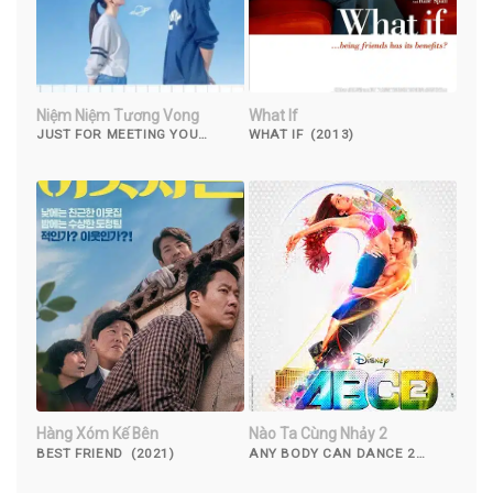
Niệm Niệm Tương Vong
What If
JUST FOR MEETING YOU
WHAT IF (2013)
(2023)
Hàng Xóm Kế Bên
Nào Ta Cùng Nhảy 2
BEST FRIEND (2021)
ANY BODY CAN DANCE 2
(2015)