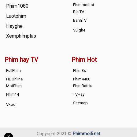
Phimmoihot
Phim1080
BiluTV
Luotphim
BanhTV
Hayghe
Vuighe
Xemphimplus
Phim hay TV
Phim Hot
FullPhim
Phim3s
HDOnline
Phim4400
MotPhim
PhimBatHu
Phim14
TVHay
Sitemap
Vkool
Copyright 2021 ©
Phimmoi5.net