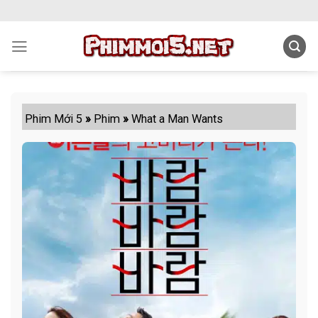
Skip
to
content
Phim Mới 5
»
Phim
»
What a Man Wants