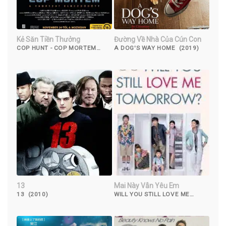
Kẻ Săn Tiền Thưởng
Đường Về Nhà Của Cún Con
COP HUNT - COP MORTEM
A DOG'S WAY HOME (2019)
(2016)
13
Mai Này Vẫn Yêu Em
13 (2010)
WILL YOU STILL LOVE ME
TOMORROW? (2013)