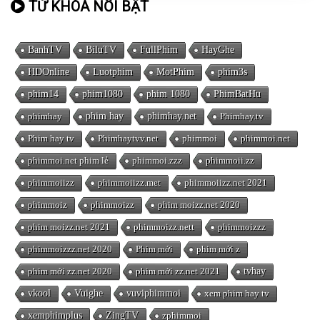
TỪ KHÓA NỔI BẬT
BanhTV
BiluTV
FullPhim
HayGhe
HDOnline
Luotphim
MotPhim
phim3s
phim14
phim1080
phim 1080
PhimBatHu
phimhay
phim hay
phimhay.net
Phimhay.tv
Phim hay tv
Phimhaytvv.net
phimmoi
phimmoi.net
phimmoi.net phim lẻ
phimmoi.zzz
phimmoii.zz
phimmoiizz
phimmoiizz.met
phimmoiizz.net 2021
phimmoiz
phimmoizz
phim moizz.net 2020
phim moizz.net 2021
phimmoizz.nett
phimmoizzz
phimmoizzz.net 2020
Phim mới
phim mới z
phim mới zz.net 2020
phim mới zz.net 2021
tvhay
vkool
Vuighe
vuviphimmoi
xem phim hay tv
xemphimplus
ZingTV
zphimmoi