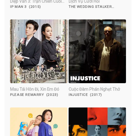
Diệp Vấn 3: Trận Chiến Cuối
Dịch Vụ Cưới Hỏi
Cùng
IP MAN 3 (2015)
THE WEDDING STALKER
(2017)
Mau Tái Hôn Đi, Xin Em Đó
Cuộc Đàm Phán Nghẹt Thở
PLEASE REMARRY (2023)
INJUSTICE (2017)