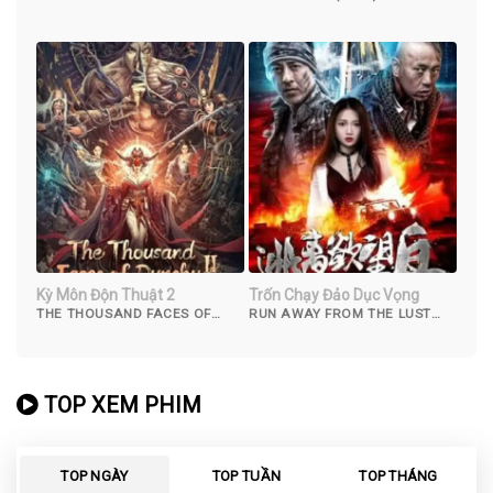
PERSON (2023)
Kỳ Môn Độn Thuật 2
Trốn Chạy Đảo Dục Vọng
THE THOUSAND FACES OF
RUN AWAY FROM THE LUST
DUNSHU 2 (2023)
ISLAND (2019)
TOP XEM PHIM
TOP NGÀY
TOP TUẦN
TOP THÁNG