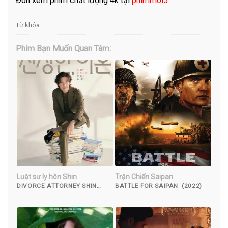
Đón xem phim chất lượng 4k tại
phimmoi5
Từ khóa
Phim Bạn Muốn Quan Tâm:
Luật sư ly hôn Shin
Trận Chiến Saipan
DIVORCE ATTORNEY SHIN
BATTLE FOR SAIPAN (2022)
(2023)