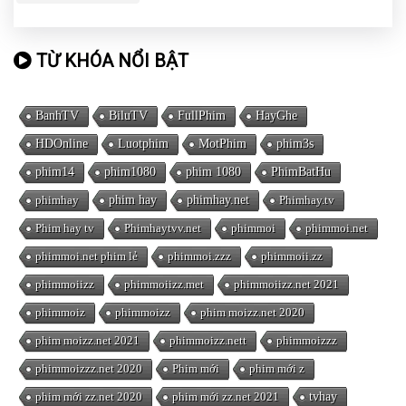
TỪ KHÓA NỔI BẬT
BanhTV
BiluTV
FullPhim
HayGhe
HDOnline
Luotphim
MotPhim
phim3s
phim14
phim1080
phim 1080
PhimBatHu
phimhay
phim hay
phimhay.net
Phimhay.tv
Phim hay tv
Phimhaytvv.net
phimmoi
phimmoi.net
phimmoi.net phim lẻ
phimmoi.zzz
phimmoii.zz
phimmoiizz
phimmoiizz.met
phimmoiizz.net 2021
phimmoiz
phimmoizz
phim moizz.net 2020
phim moizz.net 2021
phimmoizz.nett
phimmoizzz
phimmoizzz.net 2020
Phim mới
phim mới z
phim mới zz.net 2020
phim mới zz.net 2021
tvhay