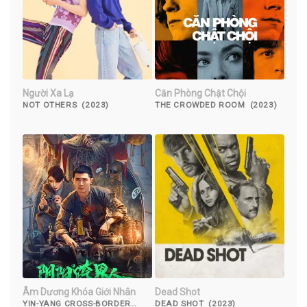
Người Xa Lạ
Căn Phòng Chật Chội
NOT OTHERS (2023)
THE CROWDED ROOM (2023)
Âm Dương Khóa Giới Nhân
Dead Shot
YIN-YANG CROSS-BORDER
DEAD SHOT (2023)