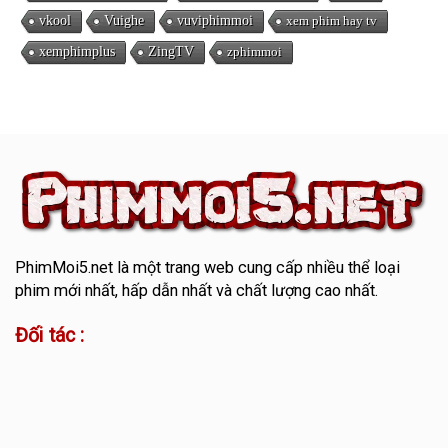
vkool
Vuighe
vuviphimmoi
xem phim hay tv
xemphimplus
ZingTV
zphimmoi
PhimMoi5.net
là một trang web cung cấp nhiều thể loại
phim mới nhất, hấp dẫn nhất và chất lượng cao nhất.
Đối tác :