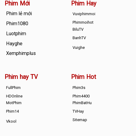
Phim Mới
Phim Hay
Phim lẻ mới
Vuviphimmoi
Phimmoihot
Phim1080
BiluTV
Luotphim
BanhTV
Hayghe
Vuighe
Xemphimplus
Phim hay TV
Phim Hot
FullPhim
Phim3s
HDOnline
Phim4400
MotPhim
PhimBatHu
Phim14
TVHay
Sitemap
Vkool