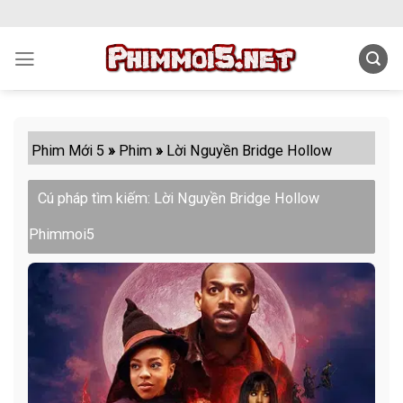
Skip
to
content
Phim Mới 5
»
Phim
»
Lời Nguyền Bridge Hollow
Cú pháp tìm kiếm: Lời Nguyền Bridge Hollow
Phimmoi5