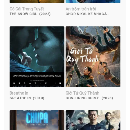
Cô Gái Trong Tuyết
Ăn trộm trên trời
THE SNOW GIRL (2023)
CHOR NIKAL KE BHAGA
(2023)
Breathe In
Giới Tử Quỷ Thành
BREATHE IN (2013)
CONJURING CURSE (2023)