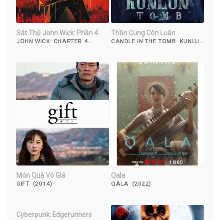
Sát Thủ John Wick: Phần 4
Thần Cung Côn Luân
JOHN WICK: CHAPTER 4
CANDLE IN THE TOMB: KUNLUN
(2023)
TOMB (2022)
Món Quà Vô Giá
Qala
GIFT (2014)
QALA (2022)
Cyberpunk: Edgerunners