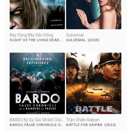
Bay Cùng Bầy Xác Sống
Gulcemal
FLIGHT OF THE LIVING DEAD
GULCEMAL (2023)
(2007)
BARDO Ký Sự Giả Về Đôi Chút
Trận Chiến Saipan
Sự Thật
BARDO, FALSE CHRONICLE OF
BATTLE FOR SAIPAN (2022)
A HANDFUL OF TRUTHS