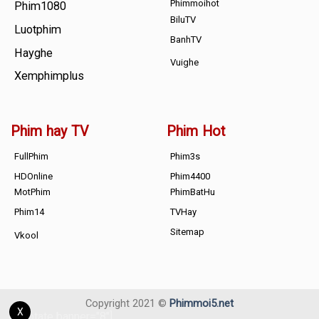
Phimmoihot
Phim1080
BiluTV
Luotphim
BanhTV
Hayghe
Vuighe
Xemphimplus
Phim hay TV
Phim Hot
FullPhim
Phim3s
HDOnline
Phim4400
MotPhim
PhimBatHu
Phim14
TVHay
Sitemap
Vkool
Copyright 2021 ©
Phimmoi5.net
X
[adrotate banner="8"]