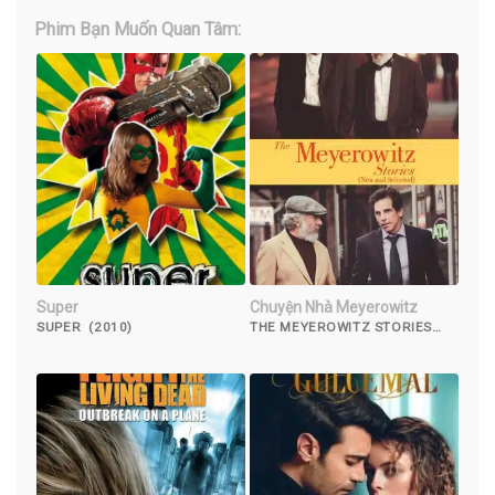
Phim Bạn Muốn Quan Tâm:
Super
Chuyện Nhà Meyerowitz
SUPER (2010)
THE MEYEROWITZ STORIES
(NEW AND SELECTED) (2017)