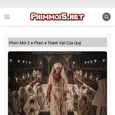
Skip
to
content
Phim Mới 5
»
Phim
»
Thánh Vật Của Quỷ