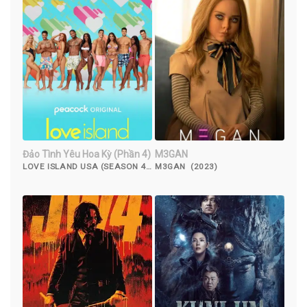
Đảo Tình Yêu Hoa Kỳ (Phần 4)￼
M3GAN
LOVE ISLAND USA (SEASON 4)
M3GAN (2023)
(2022)