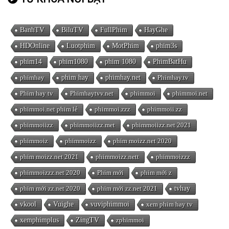
BanhTV
BiluTV
FullPhim
HayGhe
HDOnline
Luotphim
MotPhim
phim3s
phim14
phim1080
phim 1080
PhimBatHu
phimhay
phim hay
phimhay.net
Phimhay.tv
Phim hay tv
Phimhaytvv.net
phimmoi
phimmoi.net
phimmoi.net phim lẻ
phimmoi.zzz
phimmoii.zz
phimmoiizz
phimmoiizz.met
phimmoiizz.net 2021
phimmoiz
phimmoizz
phim moizz.net 2020
phim moizz.net 2021
phimmoizz.nett
phimmoizzz
phimmoizzz.net 2020
Phim mới
phim mới z
phim mới zz.net 2020
phim mới zz.net 2021
tvhay
vkool
Vuighe
vuviphimmoi
xem phim hay tv
xemphimplus
ZingTV
zphimmoi