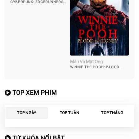
CYBERPUNK: EDGERUNNERS
(2022)
Máu Và Mật Ong
WINNIE THE POOH: BLOOD
AND HONEY (2023)
TOP XEM PHIM
TOP NGÀY
TOP TUẦN
TOP THÁNG
TỪ KHÓA NỔI BẬT