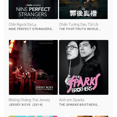
Chín Người Xa Lạ
Chân Tướng Sau Tội Lỗi
NINE PERFECT STRANGERS
THE POST-TRUTH WORLD
(2021)
(2022)
Những Chàng Trai Jersey
Anh em Sparks
JERSEY BOYS (2014)
THE SPARKS BROTHERS
(2021)