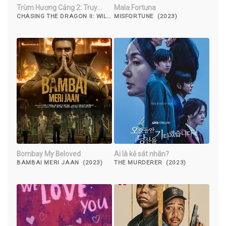
Trùm Hương Cảng 2: Truy
Mala Fortuna
Long
CHASING THE DRAGON II: WILD
MISFORTUNE (2023)
WILD BUNCH (2019)
Bombay My Beloved
Ai là kẻ sát nhân?
BAMBAI MERI JAAN (2023)
THE MURDERER (2023)