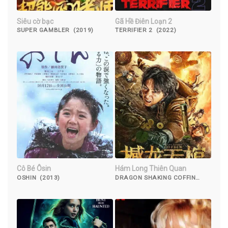
Siêu cờ bạc
Gã Hề Điên Loạn 2
SUPER GAMBLER (2019)
TERRIFIER 2 (2022)
Cô Bé Ôsin
Hám Long Thiên Quan
OSHIN (2013)
DRAGON SHAKING COFFIN
(2021)