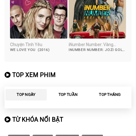
Chuyện Tình Yêu
iNumber Number: Vàng
Johannesburg
WE LOVE YOU (2016)
INUMBER NUMBER: JOZI GOLD
(2023)
TOP XEM PHIM
TOP NGÀY
TOP TUẦN
TOP THÁNG
TỪ KHÓA NỔI BẬT