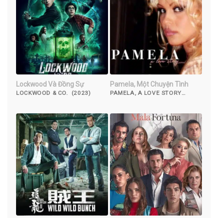
Lockwood Và Đồng Sự
Pamela, Một Chuyện Tình
LOCKWOOD & CO. (2023)
PAMELA, A LOVE STORY
(2023)