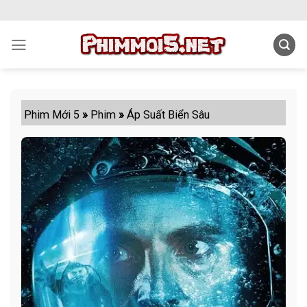
Skip
to
content
Phim Mới 5
»
Phim
»
Áp Suất Biển Sâu