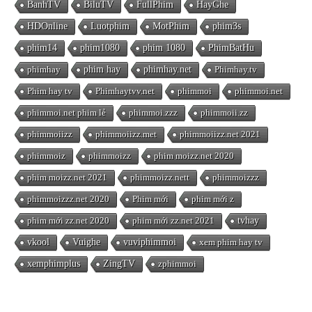
BanhTV
BiluTV
FullPhim
HayGhe
HDOnline
Luotphim
MotPhim
phim3s
phim14
phim1080
phim 1080
PhimBatHu
phimhay
phim hay
phimhay.net
Phimhay.tv
Phim hay tv
Phimhaytvv.net
phimmoi
phimmoi.net
phimmoi.net phim lẻ
phimmoi.zzz
phimmoii.zz
phimmoiizz
phimmoiizz.met
phimmoiizz.net 2021
phimmoiz
phimmoizz
phim moizz.net 2020
phim moizz.net 2021
phimmoizz.nett
phimmoizzz
phimmoizzz.net 2020
Phim mới
phim mới z
phim mới zz.net 2020
phim mới zz.net 2021
tvhay
vkool
Vuighe
vuviphimmoi
xem phim hay tv
xemphimplus
ZingTV
zphimmoi