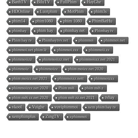
BanhTV
BiluTV
FullPhim
HayGhe
HDOnline
Luotphim
MotPhim
phim3s
phim14
phim1080
phim 1080
PhimBatHu
phimhay
phim hay
phimhay.net
Phimhay.tv
Phim hay tv
Phimhaytvv.net
phimmoi
phimmoi.net
phimmoi.net phim lẻ
phimmoi.zzz
phimmoii.zz
phimmoiizz
phimmoiizz.met
phimmoiizz.net 2021
phimmoiz
phimmoizz
phim moizz.net 2020
phim moizz.net 2021
phimmoizz.nett
phimmoizzz
phimmoizzz.net 2020
Phim mới
phim mới z
phim mới zz.net 2020
phim mới zz.net 2021
tvhay
vkool
Vuighe
vuviphimmoi
xem phim hay tv
xemphimplus
ZingTV
zphimmoi