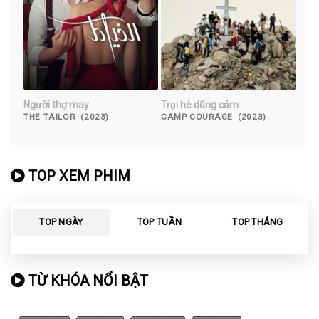
Người thợ may
Trại hè dũng cảm
THE TAILOR (2023)
CAMP COURAGE (2023)
TOP XEM PHIM
TOP NGÀY
TOP TUẦN
TOP THÁNG
TỪ KHÓA NỔI BẬT