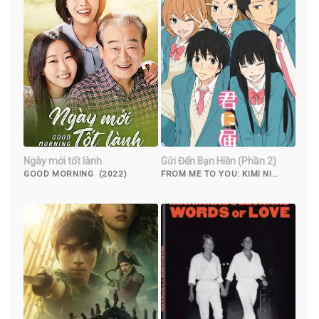
Ngày mới tốt lành
Gửi Đến Bạn Hiền (Phần 2)
GOOD MORNING (2022)
FROM ME TO YOU: KIMI NI
TODOKE (SEASON 2) (2009)