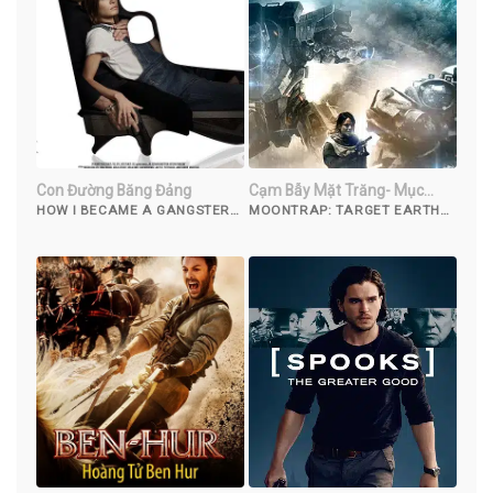
Con Đường Băng Đảng
Cạm Bẫy Mặt Trăng- Mục
Tiêu Trái Đất
HOW I BECAME A GANGSTER
MOONTRAP: TARGET EARTH
(2020)
(2017)