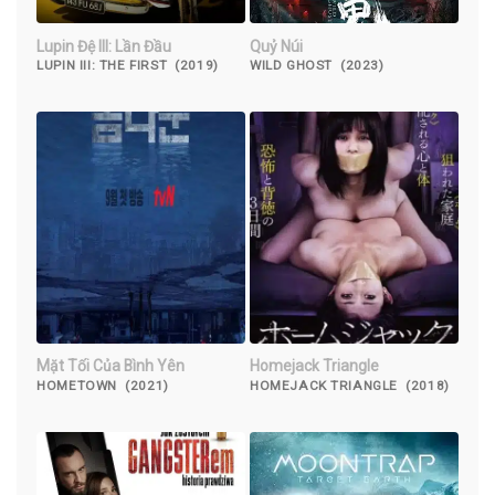
Lupin Đệ III: Lần Đầu
Quỷ Núi
LUPIN III: THE FIRST (2019)
WILD GHOST (2023)
Mặt Tối Của Bình Yên
Homejack Triangle
HOMETOWN (2021)
HOMEJACK TRIANGLE (2018)