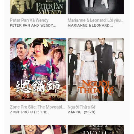
Peter Pan Và Wendy
Marianne & Leonard: Lời yêu
đương
PETER PAN AND WENDY
MARIANNE & LEONARD:
(2023)
WORDS OF LOVE (2019)
Zone Pro Site: The Moveable
Người Thừa Kế
Feast
ZONE PRO SITE: THE
VARISU (2023)
MOVEABLE FEAST (2013)