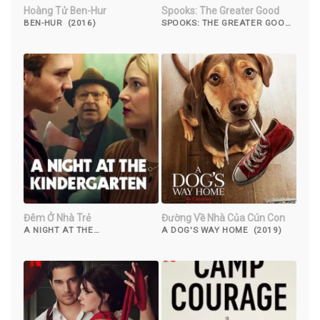
Hoàng Tử Ben-Hur
Spooks: The Greater Good
BEN-HUR (2016)
SPOOKS: THE GREATER GOOD
(2105)
Đêm Ở Nhà Trẻ
Đường Về Nhà Của Cún Con
A NIGHT AT THE
A DOG'S WAY HOME (2019)
KINDERGARTEN (2022)