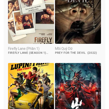
Firefly Lane (Phần 1)
Mồi Quỷ Dữ
FIREFLY LANE (SEASON 1)
PREY FOR THE DEVIL (2022)
(2022)