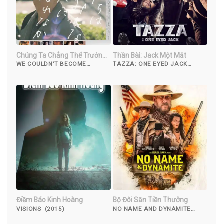
Chúng Ta Chẳng Thể Trưởng
Thần Bài: Jack Một Mắt
Thành
WE COULDN'T BECOME
TAZZA: ONE EYED JACK
ADULTS (2021)
(2019)
Điềm Báo Kinh Hoàng
Bộ Đôi Săn Tiền Thưởng
VISIONS (2015)
NO NAME AND DYNAMITE
(2022)