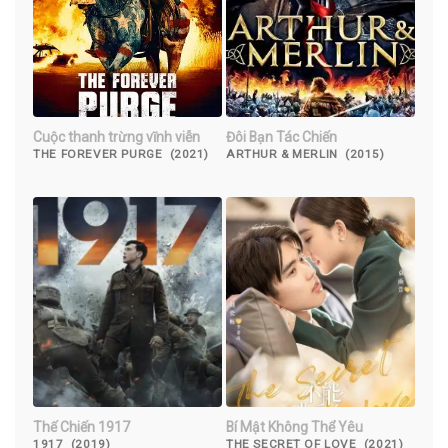
Cuộc thanh trừng vĩnh viễn
Đôi Bạn Tác Chiến
THE FOREVER PURGE (2021)
ARTHUR & MERLIN (2015)
Thế Chiến 1917
Bí Mật Không Thể Yêu
1917 (2019)
THE SECRET OF LOVE (2021)