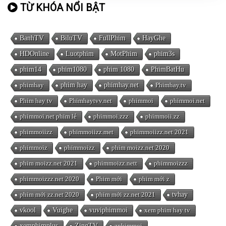
TỪ KHÓA NỔI BẬT
BanhTV
BiluTV
FullPhim
HayGhe
HDOnline
Luotphim
MotPhim
phim3s
phim14
phim1080
phim 1080
PhimBatHu
phimhay
phim hay
phimhay.net
Phimhay.tv
Phim hay tv
Phimhaytvv.net
phimmoi
phimmoi.net
phimmoi.net phim lẻ
phimmoi.zzz
phimmoii.zz
phimmoiizz
phimmoiizz.met
phimmoiizz.net 2021
phimmoiz
phimmoizz
phim moizz.net 2020
phim moizz.net 2021
phimmoizz.nett
phimmoizzz
phimmoizzz.net 2020
Phim mới
phim mới z
phim mới zz.net 2020
phim mới zz.net 2021
tvhay
vkool
Vuighe
vuviphimmoi
xem phim hay tv
xemphimplus
ZingTV
zphimmoi