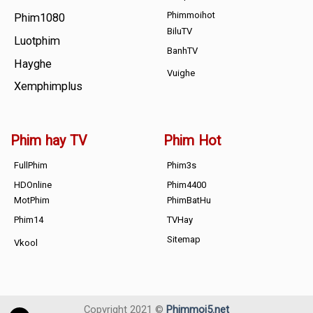
Phimmoihot
Phim1080
BiluTV
Luotphim
BanhTV
Hayghe
Vuighe
Xemphimplus
Phim hay TV
Phim Hot
FullPhim
Phim3s
HDOnline
Phim4400
MotPhim
PhimBatHu
Phim14
TVHay
Sitemap
Vkool
Copyright 2021 ©
Phimmoi5.net