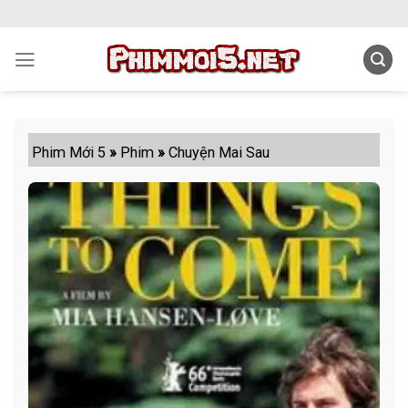
Skip
to
content
Phim Mới 5
»
Phim
»
Chuyện Mai Sau