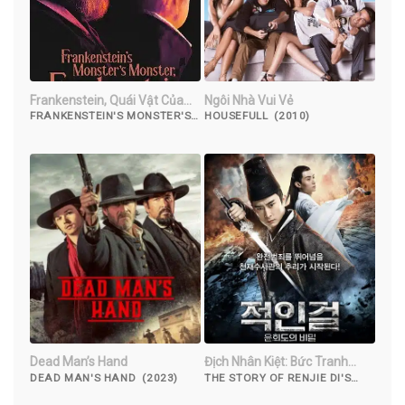
Frankenstein, Quái Vật Của
Ngôi Nhà Vui Vẻ
Quái Vật Của Frankenstein
FRANKENSTEIN'S MONSTER'S
HOUSEFULL (2010)
MONSTER, FRANKENSTEIN
(2019)
Dead Man’s Hand
Địch Nhân Kiệt: Bức Tranh
Luân Hồi
DEAD MAN'S HAND (2023)
THE STORY OF RENJIE DI'S
REBIRTH PICTURE (2018)