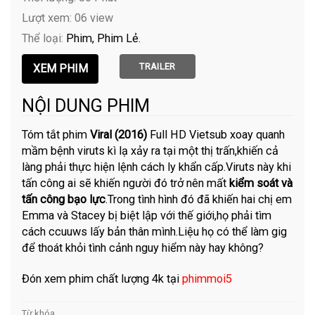
Lượt xem: 06 view
Thể loại:
Phim
Phim Lẻ
TRAILER
NỘI DUNG PHIM
Tóm tắt phim
Viral (2016)
Full HD Vietsub xoay quanh
mầm bệnh viruts kì lạ xảy ra tại một thị trấn,khiến cả
làng phải thực hiện lệnh cách ly khẩn cấp.Viruts này khi
tấn công ai sẽ khiến người đó trở nên mất
kiểm soát và
tấn công bạo lực
.Trong tình hình đó đã khiến hai chị em
Emma và Stacey bị biệt lập với thế giới,họ phải tìm
cách ccuuws lấy bản thân mình.Liệu họ có thể làm gig
để thoát khỏi tình cảnh nguy hiểm này hay không?
Đón xem phim chất lượng 4k tại
phimmoi5
Từ khóa