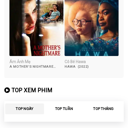
Ám Ảnh Mẹ
Cô Bé Hawa
A MOTHER'S NIGHTMARE
HAWA (2022)
(2012)
TOP XEM PHIM
TOP NGÀY
TOP TUẦN
TOP THÁNG