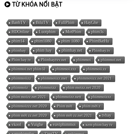
TỪ KHÓA NỔI BẬT
BanhTV
BiluTV
FullPhim
HayGhe
HDOnline
Luotphim
MotPhim
phim3s
phim14
phim1080
phim 1080
PhimBatHu
phimhay
phim hay
phimhay.net
Phimhay.tv
Phim hay tv
Phimhaytvv.net
phimmoi
phimmoi.net
phimmoi.net phim lẻ
phimmoi.zzz
phimmoii.zz
phimmoiizz
phimmoiizz.met
phimmoiizz.net 2021
phimmoiz
phimmoizz
phim moizz.net 2020
phim moizz.net 2021
phimmoizz.nett
phimmoizzz
phimmoizzz.net 2020
Phim mới
phim mới z
phim mới zz.net 2020
phim mới zz.net 2021
tvhay
vkool
Vuighe
vuviphimmoi
xem phim hay tv
xemphimplus
ZingTV
zphimmoi