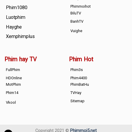
Phimmoihot
Phim1080
BiluTV
Luotphim
BanhTV
Hayghe
Vuighe
Xemphimplus
Phim hay TV
Phim Hot
FullPhim
Phim3s
HDOnline
Phim4400
MotPhim
PhimBatHu
Phim14
TVHay
Sitemap
Vkool
Copyright 2021 ©
Phimmoi5.net