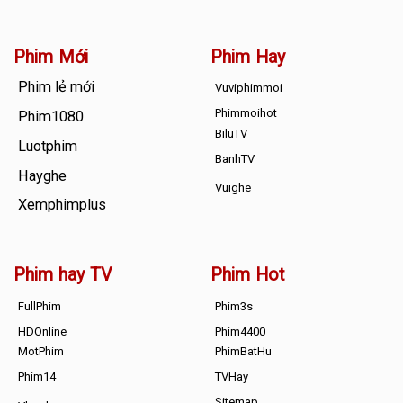
Phim Mới
Phim Hay
Phim lẻ mới
Vuviphimmoi
Phimmoihot
Phim1080
BiluTV
Luotphim
BanhTV
Hayghe
Vuighe
Xemphimplus
Phim hay TV
Phim Hot
FullPhim
Phim3s
HDOnline
Phim4400
MotPhim
PhimBatHu
Phim14
TVHay
Sitemap