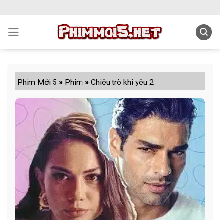
Skip
to
content
Phim Mới 5
»
Phim
»
Chiêu trò khi yêu 2