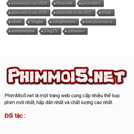
phimmoizzz.net 2020
Phim mới
phim mới z
phim mới zz.net 2020
phim mới zz.net 2021
tvhay
vkool
Vuighe
vuviphimmoi
xem phim hay tv
xemphimplus
ZingTV
zphimmoi
PhimMoi5.net
là một trang web cung cấp nhiều thể loại
phim mới nhất, hấp dẫn nhất và chất lượng cao nhất.
Đối tác :