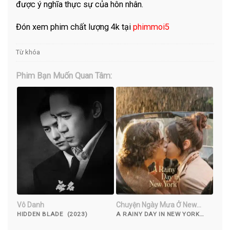
được ý nghĩa thực sự của hôn nhân.
Đón xem phim chất lượng 4k tại
phimmoi5
Từ khóa
Phim Bạn Muốn Quan Tâm:
Vô Danh
Chuyện Ngày Mưa Ở New
York
HIDDEN BLADE (2023)
A RAINY DAY IN NEW YORK
(2019)