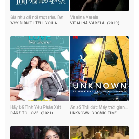
Giá như đã nói một triệu lần
Vitalina Varela
WHY DIDN’T I TELL YOU A
VITALINA VARELA (2019)
MILLION TIMES? (2023)
Hãy Để Tình Yêu Phán Xét
Ẩn số Trái đất: Máy thời gian
vũ trụ
DARE TO LOVE (2021)
UNKNOWN: COSMIC TIME
MACHINE (2023)