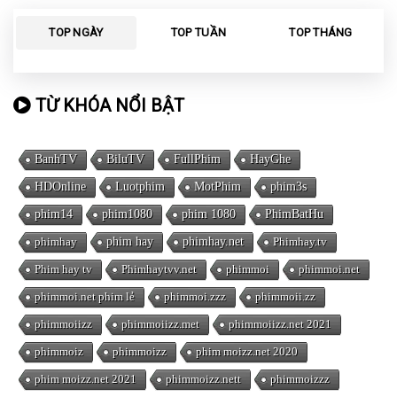
TOP NGÀY
TOP TUẦN
TOP THÁNG
TỪ KHÓA NỔI BẬT
BanhTV
BiluTV
FullPhim
HayGhe
HDOnline
Luotphim
MotPhim
phim3s
phim14
phim1080
phim 1080
PhimBatHu
phimhay
phim hay
phimhay.net
Phimhay.tv
Phim hay tv
Phimhaytvv.net
phimmoi
phimmoi.net
phimmoi.net phim lẻ
phimmoi.zzz
phimmoii.zz
phimmoiizz
phimmoiizz.met
phimmoiizz.net 2021
phimmoiz
phimmoizz
phim moizz.net 2020
phim moizz.net 2021
phimmoizz.nett
phimmoizzz