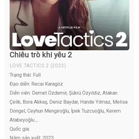
Chiêu trò khi yêu 2
LOVE TACTICS 2
(2023)
Trạng thái: Full
Đạo diễn: Recai Karagöz
Diễn viên:
Demet Özdemir, Şükrü Özyıldız, Atakan
Çelik, Bora Akkaş, Deniz Baydar, Hande Yılmaz, Melisa
Döngel, Ceyhun Mengiroğlu, İpek Tuzcuoğlu, Kerem
Atabeyoğlu ,...
Quốc gia:
Năm sản xuất: 2023