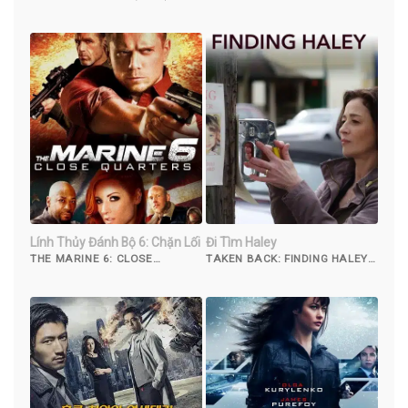
(2010)
Lính Thủy Đánh Bộ 6: Chặn Lối
Đi Tìm Haley
THE MARINE 6: CLOSE
TAKEN BACK: FINDING HALEY
QUARTERS (2018)
(2012)