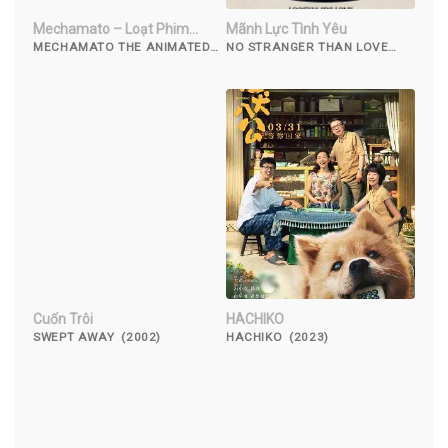
Mechamato – Loạt Phim
Mãnh Lực Tình Yêu
Hoạt Hình
MECHAMATO THE ANIMATED
NO STRANGER THAN LOVE
SERIES (2021)
(2015)
Cuốn Trôi
HACHIKO
SWEPT AWAY (2002)
HACHIKO (2023)