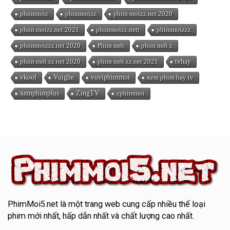
phimmoiz
phimmoizz
phim moizz.net 2020
phim moizz.net 2021
phimmoizz.nett
phimmoizzz
phimmoizzz.net 2020
Phim mới
phim mới z
phim mới zz.net 2020
phim mới zz.net 2021
tvhay
vkool
Vuighe
vuviphimmoi
xem phim hay tv
xemphimplus
ZingTV
zphimmoi
PhimMoi5.net
là một trang web cung cấp nhiều thể loại
phim mới nhất, hấp dẫn nhất và chất lượng cao nhất.