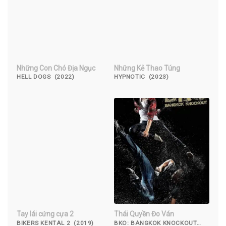
Những Con Chó Địa Ngục
Những Kẻ Thao Túng
HELL DOGS (2022)
HYPNOTIC (2023)
Tay lái cứng cựa 2
Thái Quyền Đo Ván
BIKERS KENTAL 2 (2019)
BKO: BANGKOK KNOCKOUT