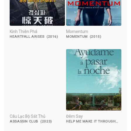
Kinh Thiên Phá
Momentum
HEARTFALL ARISES (2016)
MOMENTUM (2015)
Câu Lạc Bộ Sát Thủ
Đêm Say
ASSASSIN CLUB (2023)
HELP ME MAKE IT THROUGH
THE NIGHT (2017)