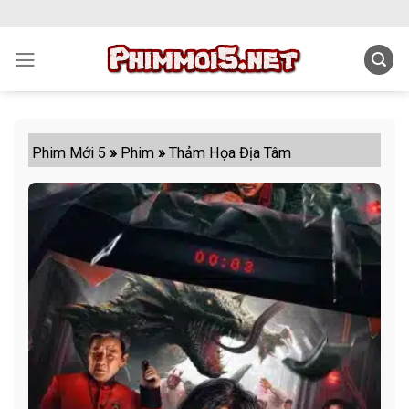
Skip
to
content
Phim Mới 5
»
Phim
»
Thảm Họa Địa Tâm