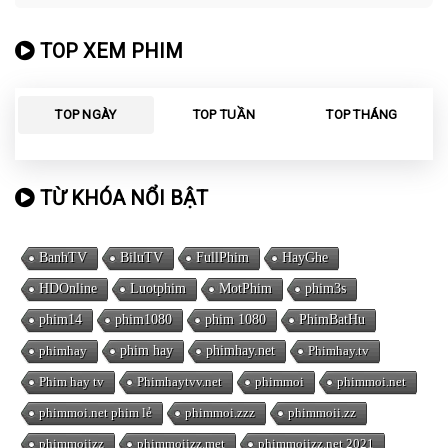
TOP XEM PHIM
TOP NGÀY
TOP TUẦN
TOP THÁNG
TỪ KHÓA NỔI BẬT
BanhTV
BiluTV
FullPhim
HayGhe
HDOnline
Luotphim
MotPhim
phim3s
phim14
phim1080
phim 1080
PhimBatHu
phimhay
phim hay
phimhay.net
Phimhay.tv
Phim hay tv
Phimhaytvv.net
phimmoi
phimmoi.net
phimmoi.net phim lẻ
phimmoi.zzz
phimmoii.zz
phimmoiizz
phimmoiizz.met
phimmoiizz.net 2021