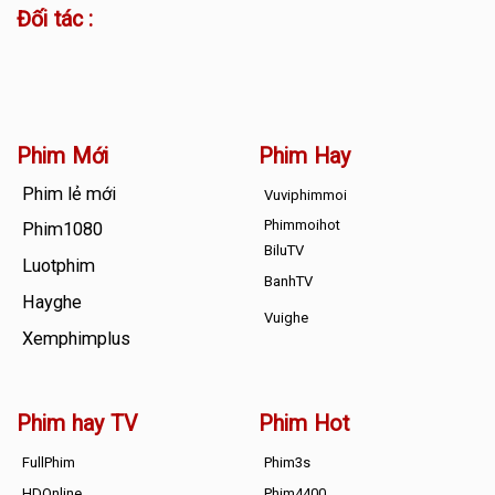
Đối tác :
Phim Mới
Phim Hay
Phim lẻ mới
Vuviphimmoi
Phimmoihot
Phim1080
BiluTV
Luotphim
BanhTV
Hayghe
Vuighe
Xemphimplus
Phim hay TV
Phim Hot
FullPhim
Phim3s
HDOnline
Phim4400