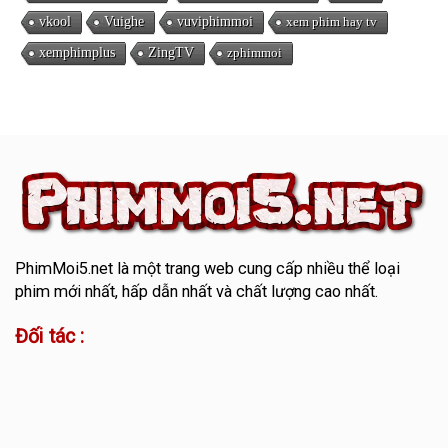
vkool
Vuighe
vuviphimmoi
xem phim hay tv
xemphimplus
ZingTV
zphimmoi
PhimMoi5.net
là một trang web cung cấp nhiều thể loại
phim mới nhất, hấp dẫn nhất và chất lượng cao nhất.
Đối tác :