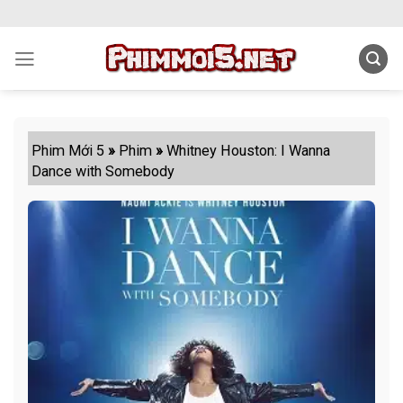
Skip
to
content
Phim Mới 5
»
Phim
»
Whitney Houston: I Wanna
Dance with Somebody