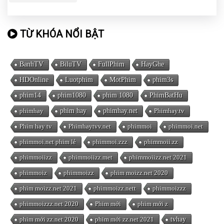
TỪ KHÓA NỔI BẬT
BanhTV
BiluTV
FullPhim
HayGhe
HDOnline
Luotphim
MotPhim
phim3s
phim14
phim1080
phim 1080
PhimBatHu
phimhay
phim hay
phimhay.net
Phimhay.tv
Phim hay tv
Phimhaytvv.net
phimmoi
phimmoi.net
phimmoi.net phim lẻ
phimmoi.zzz
phimmoii.zz
phimmoiizz
phimmoiizz.met
phimmoiizz.net 2021
phimmoiz
phimmoizz
phim moizz.net 2020
phim moizz.net 2021
phimmoizz.nett
phimmoizzz
phimmoizzz.net 2020
Phim mới
phim mới z
phim mới zz.net 2020
phim mới zz.net 2021
tvhay