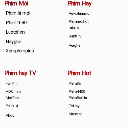
Phim Mới
Phim Hay
Phim lẻ mới
Vuviphimmoi
Phimmoihot
Phim1080
BiluTV
Luotphim
BanhTV
Hayghe
Vuighe
Xemphimplus
Phim hay TV
Phim Hot
FullPhim
Phim3s
HDOnline
Phim4400
MotPhim
PhimBatHu
Phim14
TVHay
Sitemap
Vkool