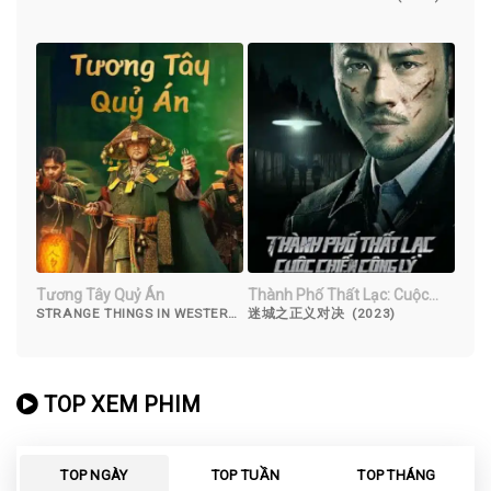
(2022)
Tương Tây Quỷ Án
Thành Phố Thất Lạc: Cuộc
Chiến Công Lý
STRANGE THINGS IN WESTERN
迷城之正义对决 (2023)
HUNAN (2023)
TOP XEM PHIM
TOP NGÀY
TOP TUẦN
TOP THÁNG