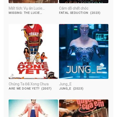
Mất tích: Vụ án Lucie
Cám dỗ chết chóc
Blackman
MISSING: THE LUCIE
FATAL SEDUCTION (2023)
BLACKMAN CASE (2023)
Chúng Ta Đã Xong Chưa
Jung_E
ARE WE DONE YET? (2007)
JUNG_E (2023)