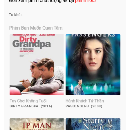
Đón xem phim chất lượng 4k tại
phimmoi5
Từ khóa
Phim Bạn Muốn Quan Tâm:
Tay Chơi Không Tuổi
Hành Khách Tử Thần
DIRTY GRANDPA (2016)
PASSENGERS (2008)