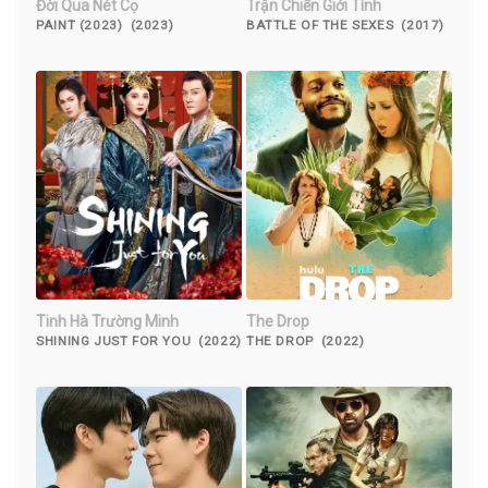
Đời Qua Nét Cọ
Trận Chiến Giới Tính
PAINT (2023) (2023)
BATTLE OF THE SEXES (2017)
Tinh Hà Trường Minh
The Drop
SHINING JUST FOR YOU (2022)
THE DROP (2022)