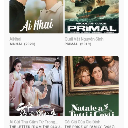
AiNhai
Quái Vật Nguyên Sinh
AINHAI (2023)
PRIMAL (2019)
Ai Gửi Thư Gấm Từ Trong
Cái Giá Của Gia Đình
Mây
THE LETTER FROM THE CLOUD
THE PRICE OF FAMILY (2022)