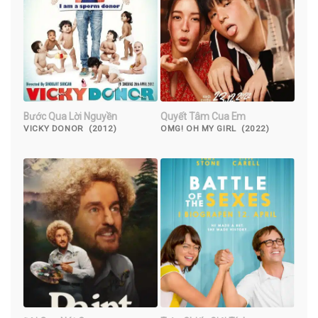
Bước Qua Lời Nguyền
Quyết Tâm Cua Em
VICKY DONOR (2012)
OMG! OH MY GIRL (2022)