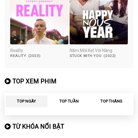
Reality
Năm Mới Kẹt Với Nàng
REALITY (2023)
STUCK WITH YOU (2022)
TOP XEM PHIM
TOP NGÀY
TOP TUẦN
TOP THÁNG
TỪ KHÓA NỔI BẬT