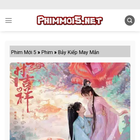
Skip
to
content
Phim Mới 5
»
Phim
»
Bảy Kiếp May Mắn