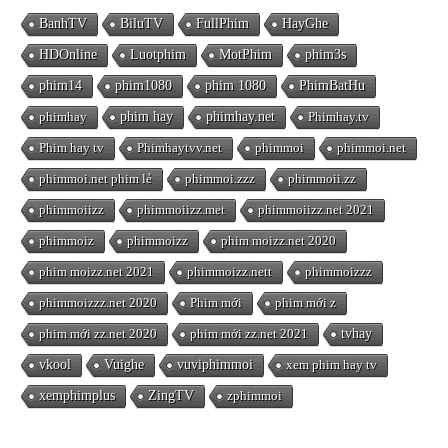
BanhTV
BiluTV
FullPhim
HayGhe
HDOnline
Luotphim
MotPhim
phim3s
phim14
phim1080
phim 1080
PhimBatHu
phimhay
phim hay
phimhay.net
Phimhay.tv
Phim hay tv
Phimhaytvv.net
phimmoi
phimmoi.net
phimmoi.net phim lẻ
phimmoi.zzz
phimmoii.zz
phimmoiizz
phimmoiizz.met
phimmoiizz.net 2021
phimmoiz
phimmoizz
phim moizz.net 2020
phim moizz.net 2021
phimmoizz.nett
phimmoizzz
phimmoizzz.net 2020
Phim mới
phim mới z
phim mới zz.net 2020
phim mới zz.net 2021
tvhay
vkool
Vuighe
vuviphimmoi
xem phim hay tv
xemphimplus
ZingTV
zphimmoi