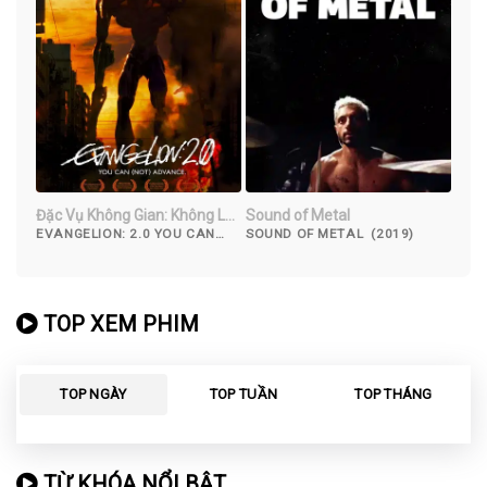
Đặc Vụ Không Gian: Không Lùi
Sound of Metal
Bước
EVANGELION: 2.0 YOU CAN
SOUND OF METAL (2019)
(NOT) ADVANCE (2009)
TOP XEM PHIM
TOP NGÀY
TOP TUẦN
TOP THÁNG
TỪ KHÓA NỔI BẬT