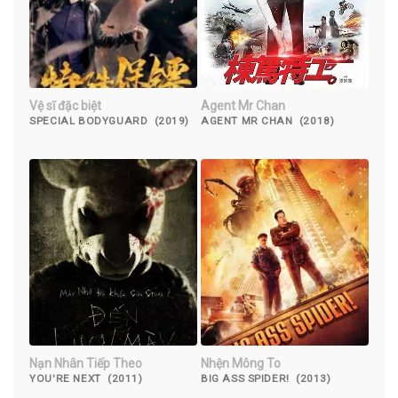
Vệ sĩ đặc biệt
Agent Mr Chan
SPECIAL BODYGUARD (2019)
AGENT MR CHAN (2018)
Nạn Nhân Tiếp Theo
Nhện Mông To
YOU'RE NEXT (2011)
BIG ASS SPIDER! (2013)