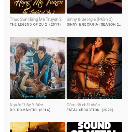
Thục Sơn Hàng Ma Truyện 2
Ginny & Georgia (Phần 2)
THE LEGEND OF ZU 2 (2019)
GINNY & GEORGIA (SEASON 2)
(2023)
Người Thầy Y Đức
Cám dỗ chết chóc
DR. ROMANTIC (2016)
FATAL SEDUCTION (2023)