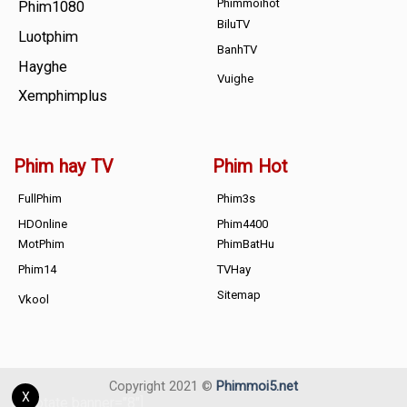
Phimmoihot
Phim1080
BiluTV
Luotphim
BanhTV
Hayghe
Vuighe
Xemphimplus
Phim hay TV
Phim Hot
FullPhim
Phim3s
HDOnline
Phim4400
MotPhim
PhimBatHu
Phim14
TVHay
Sitemap
Vkool
Copyright 2021 ©
Phimmoi5.net
X
[adrotate banner="8"]