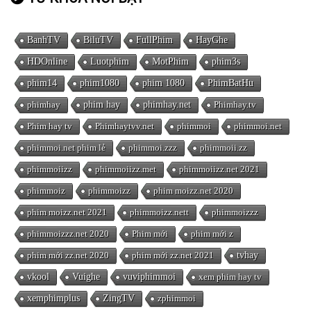
BanhTV
BiluTV
FullPhim
HayGhe
HDOnline
Luotphim
MotPhim
phim3s
phim14
phim1080
phim 1080
PhimBatHu
phimhay
phim hay
phimhay.net
Phimhay.tv
Phim hay tv
Phimhaytvv.net
phimmoi
phimmoi.net
phimmoi.net phim lẻ
phimmoi.zzz
phimmoii.zz
phimmoiizz
phimmoiizz.met
phimmoiizz.net 2021
phimmoiz
phimmoizz
phim moizz.net 2020
phim moizz.net 2021
phimmoizz.nett
phimmoizzz
phimmoizzz.net 2020
Phim mới
phim mới z
phim mới zz.net 2020
phim mới zz.net 2021
tvhay
vkool
Vuighe
vuviphimmoi
xem phim hay tv
xemphimplus
ZingTV
zphimmoi