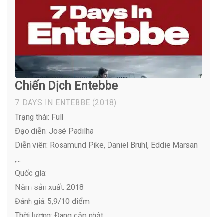
Chiến Dịch Entebbe
7 DAYS IN ENTEBBE
(2018)
Trạng thái: Full
Đạo diễn: José Padilha
Diễn viên:
Rosamund Pike, Daniel Brühl, Eddie Marsan
,...
Quốc gia:
Năm sản xuất: 2018
Đánh giá: 5,9/10 điểm
Thời lượng: Đang cập nhật…