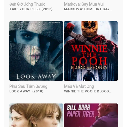
Đến Giờ Uống Thuốc
Markova: Gay Mua Vui
TAKE YOUR PILLS (2018)
MARKOVA: COMFORT GAY
(2000)
Phía Sau Tấm Gương
Máu Và Mật Ong
LOOK AWAY (2018)
WINNIE THE POOH: BLOOD
AND HONEY (2023)