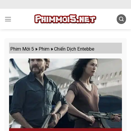
Skip
to
content
Phim Mới 5
»
Phim
»
Chiến Dịch Entebbe