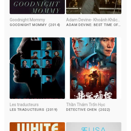
Goodnight Mommy
Adam Devine- Khoảnh Khắc
Tuyệt Vời Nhất
GOODNIGHT MOMMY (2014)
ADAM DEVINE: BEST TIME OF
OUR LIVES (2019)
Les traducteurs
Thần Thám Trốn Học
LES TRADUCTEURS (2019)
DETECTIVE CHEN (2022)