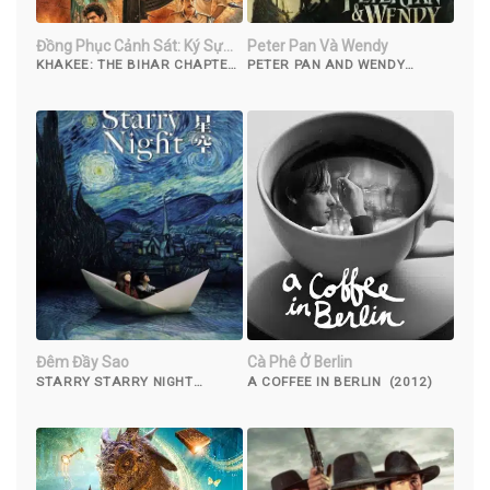
Đồng Phục Cảnh Sát: Ký Sự
Peter Pan Và Wendy
Bihar
KHAKEE: THE BIHAR CHAPTER
PETER PAN AND WENDY
(2022)
(2023)
Đêm Đầy Sao
Cà Phê Ở Berlin
STARRY STARRY NIGHT
A COFFEE IN BERLIN (2012)
(2011)