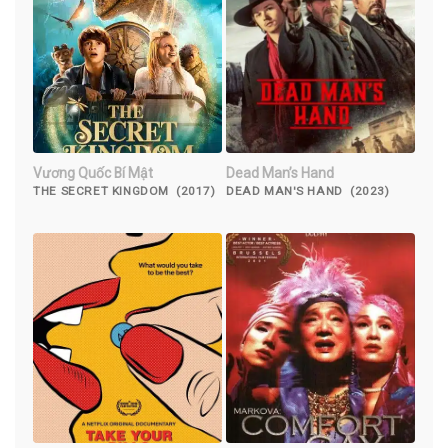
Vương Quốc Bí Mật
Dead Man’s Hand
THE SECRET KINGDOM (2017)
DEAD MAN'S HAND (2023)