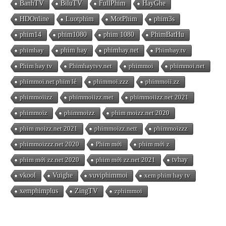
BanhTV
BiluTV
FullPhim
HayGhe
HDOnline
Luotphim
MotPhim
phim3s
phim14
phim1080
phim 1080
PhimBatHu
phimhay
phim hay
phimhay.net
Phimhay.tv
Phim hay tv
Phimhaytvv.net
phimmoi
phimmoi.net
phimmoi.net phim lẻ
phimmoi.zzz
phimmoii.zz
phimmoiizz
phimmoiizz.met
phimmoiizz.net 2021
phimmoiz
phimmoizz
phim moizz.net 2020
phim moizz.net 2021
phimmoizz.nett
phimmoizzz
phimmoizzz.net 2020
Phim mới
phim mới z
phim mới zz.net 2020
phim mới zz.net 2021
tvhay
vkool
Vuighe
vuviphimmoi
xem phim hay tv
xemphimplus
ZingTV
zphimmoi