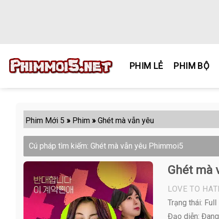
Skip
to
content
PHIM LẺ
PHIM BỘ
Phim Mới 5
»
Phim
»
Ghét mà vẫn yêu
Cú pháp tìm kiếm: Ghét mà vẫn yêu Phimmoi5
Ghét mà 
LOVE TO HAT
Trạng thái: Ful
Đạo diễn: Đang