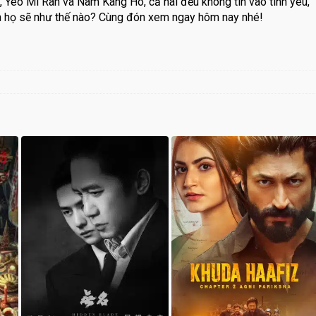
 Yeo Mi Ran và Nam Kang Ho, cả hai đều không tin vào tình yêu,
 bọn họ sẽ như thế nào? Cùng đón xem ngay hôm nay nhé!