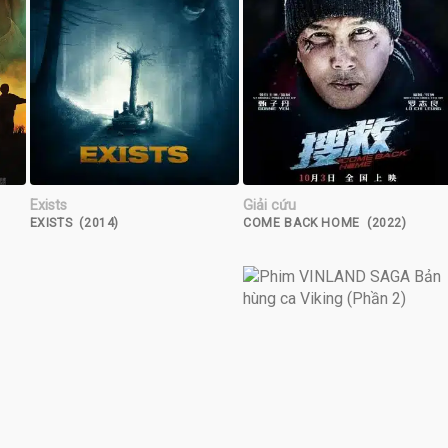
Exists
Giải cứu
EXISTS (2014)
COME BACK HOME (2022)