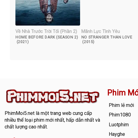
Về Nhà Trước Trời Tối (Phần 2)
Mãnh Lực Tình Yêu
HOME BEFORE DARK (SEASON 2)
NO STRANGER THAN LOVE
(2021)
(2015)
Phim Mớ
Phim lẻ mới
PhimMoi5.net
là một trang web cung cấp
Phim1080
nhiều thể loại phim mới nhất, hấp dẫn nhất và
Luotphim
chất lượng cao nhất.
Hayghe