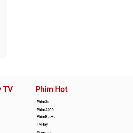
y TV
Phim Hot
Phim3s
Phim4400
PhimBatHu
TVHay
Sitemap