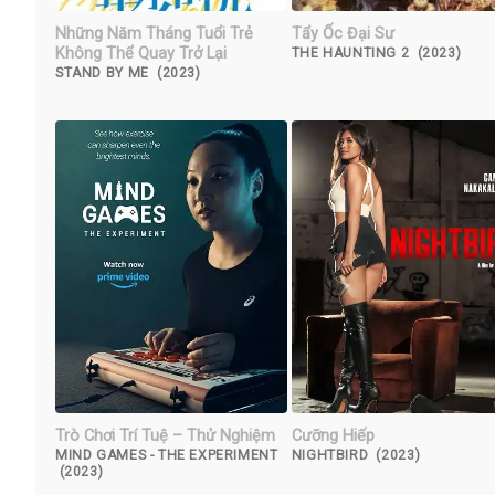
Những Năm Tháng Tuổi Trẻ
Tẩy Ốc Đại Sư
Không Thể Quay Trở Lại
THE HAUNTING 2 (2023)
STAND BY ME (2023)
Trò Chơi Trí Tuệ – Thử Nghiệm
Cưỡng Hiếp
MIND GAMES - THE EXPERIMENT
NIGHTBIRD (2023)
(2023)